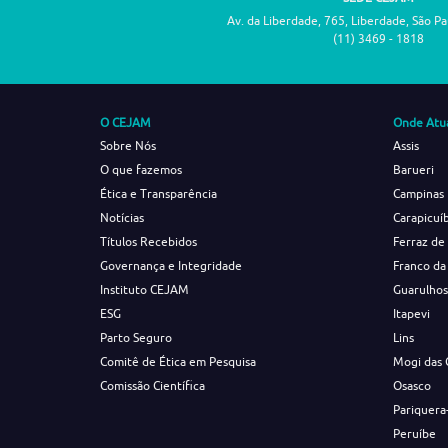
Av. da Liberdade, 765, Liberdade, São P
(11) 3469 - 1818
O CEJAM
Onde Atu
Sobre Nós
Assis
O que fazemos
Barueri
Ética e Transparência
Campinas
Notícias
Carapicuí
Títulos Recebidos
Ferraz de
Governança e Integridade
Franco da
Instituto CEJAM
Guarulho
ESG
Itapevi
Parto Seguro
Lins
Comitê de Ética em Pesquisa
Mogi das 
Comissão Científica
Osasco
Pariquera
Peruíbe