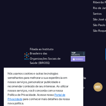
Ribeirão 
Rio de Ja
Santos
São José 
São Paulo
São Roqu
Filiada ao Instituto
Brasileiro das
Organizações Sociais de
Saúde (IBROSS)
Nós usamos cookies e outras tecnologias
semelhantes para melhorar a sua experiência em
Revista Tecnico-Cientifica CEJAM Selo
nossos serviços, personalizar publicidade e
Diamante de Ciência Aberta
recomendar conteúdo de seu interesse. Ao utilizar
Diretório Migulim Instituto Brasileiro
nossos serviços, você concorda com a nossa
de Informação em Ciência e
Política de Privacidade. Acesse nosso
Portal de
Tecnologia - IBICT
Privacidade
para conhecer mais detalhes da nossa
nova política.