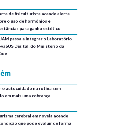
rte de fisiculturista acende alerta
bre o uso de hormônios e
bstâncias para ganho estético
JAM passa a integrar o Laboratório
ovaSUS Digital, do Ministério da
úde
bém
r o autocuidado na rotina sem
lo em mais uma cobrança
urisma cerebral em novela acende
 condição que pode evoluir de forma