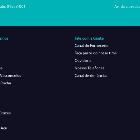
aulo, 01503-001
Av. da Liberda
amos
Fale com a Gente
Canal do Fornecedor
Faça parte do nosso time
Ouvidoria
ba
Nossos Telefones
 Vasconcelos
Canal de denúncias
 Rocha
s
Cruzes
-Açu