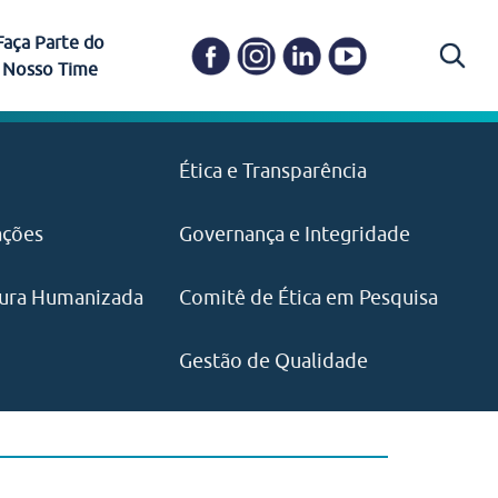
Faça Parte do
Nosso Time
Carapicuíba
Ética e Transparência
PAISM
in memoriam) em
Itapevi
(11) 3469-1828
o, visão e valores?
ações
Governança e Integridade
ustentabilidade
ime.
Pariquera-Açu
ilidade social e
IMPRENSA
as pelo CEJAM e
ura Humanizada
Comitê de Ética em Pesquisa
(11) 97646‑2537
Santos
cejam@agenciamaquina.com
rg.br
Gestão de Qualidade