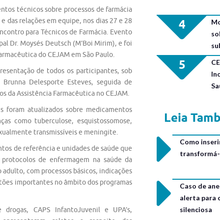
ntos técnicos sobre processos de farmácia
e das relações em equipe, nos dias 27 e 28
4
Mo
contro para Técnicos de Farmácia. Evento
so
pal Dr. Moysés Deutsch (M’Boi Mirim), e foi
su
 Farmacêutica do CEJAM em São Paulo.
5
CE
esentação de todos os participantes, sob
In
a Brunna Delesporte Esteves, seguida de
Sa
anos da Assistência Farmacêutica no CEJAM.
tes foram atualizados sobre medicamentos
Leia Tam
nças como tuberculose, esquistossomose,
xualmente transmissíveis e meningite.
Como inseri
tos de referência e unidades de saúde que
transformá-
 protocolos de enfermagem na saúde da
o adulto, com processos básicos, indicações
stões importantes no âmbito dos programas
Caso de ane
alerta para
silenciosa
 drogas, CAPS InfantoJuvenil e UPA’s,