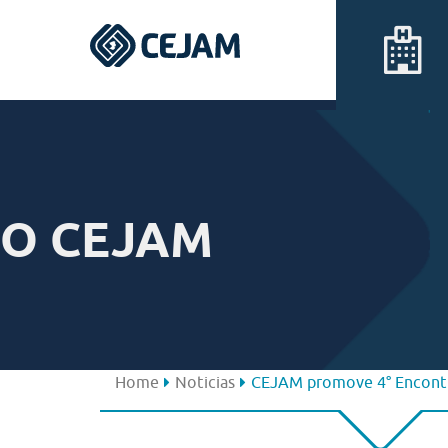
Assis
Ferraz de Vasconcelos
O CEJAM
Lins
Peruíbe
São José dos Campos
Home
Noticias
CEJAM promove 4° Encontr