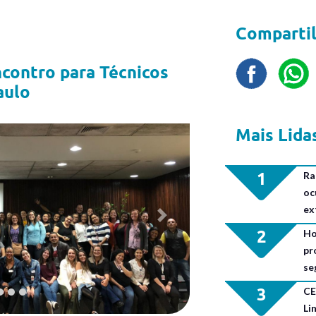
Compartil
ontro para Técnicos
aulo
Mais Lida
1
Ra
oc
ex
Next
2
Ho
pr
se
3
CE
Li