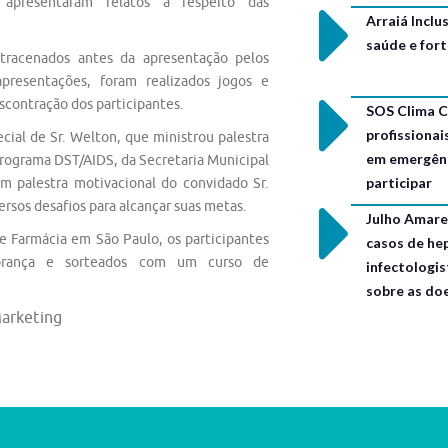
apresentaram relatos a respeito das
Arraiá Incl
saúde e for
tracenados antes da apresentação pelos
presentações, foram realizados jogos e
escontração dos participantes.
SOS Clima C
profissionai
ial de Sr. Welton, que ministrou palestra
em emergênc
Programa DST/AIDS, da Secretaria Municipal
participar
om palestra motivacional do convidado Sr.
rsos desafios para alcançar suas metas.
Julho Amarel
de Farmácia em São Paulo, os participantes
casos de hep
brança e sorteados com um curso de
infectologis
sobre as do
arketing