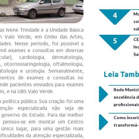
4
Mo
so
su
as Ivone Trindade e a Unidade Básica
im Valo Verde, em Embu das Artes,
5
CE
ades. Nesse período, foi possível a
In
mil exames e consultas em diversas
Sa
lar), cardiologia, dermatologia,
, otorrinolaringologia, oftalmologia,
atologia e urologia. Semanalmente,
Leia Tam
amentos de exames e consultas no
ende pacientes enviados para exames
Rede Municip
io, e na UBS Valo Verde.
excelência 
política pública. Sua criação foi uma
profissiona
enção especializada não seja de
 governo do Estado. Para dar melhor
Como inseri
ca, pensou-se em montar um Centro
transformá-
 único lugar, para uma gestão mais
dificuldades da atenção especializada,