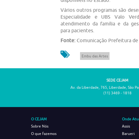
disponíveis no Estado.
Vários outros programas são des
Especialidade e UBS Valo Ver
atendimento da família e da ge
para pacientes.
Fonte:
Comunicação Prefeitura de
Embu das Artes
SEDE CEJAM
Av. da Liberdade, 765, Liberdade, São P
(11) 3469 - 1818
O CEJAM
Onde Atu
Sobre Nós
Assis
O que fazemos
Barueri