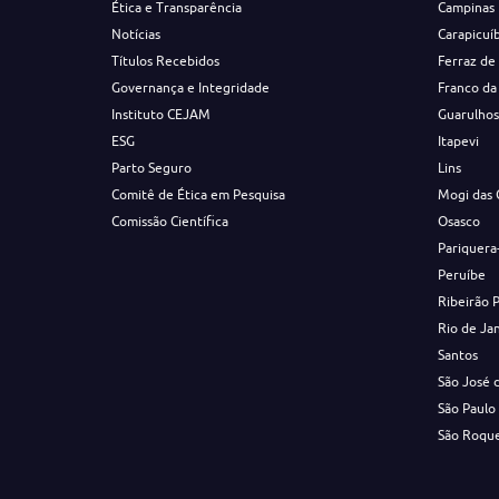
Ética e Transparência
Campinas
Notícias
Carapicuí
Títulos Recebidos
Ferraz de
Governança e Integridade
Franco da
Instituto CEJAM
Guarulho
ESG
Itapevi
Parto Seguro
Lins
Comitê de Ética em Pesquisa
Mogi das 
Comissão Científica
Osasco
Pariquera
Peruíbe
Ribeirão 
Rio de Ja
Santos
São José 
São Paulo
São Roqu