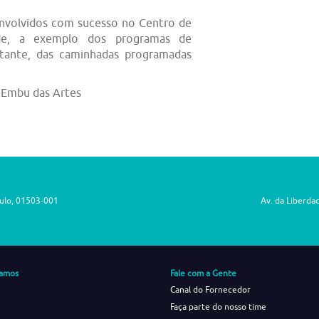
envolvidos com sucesso no Centro de
de, a exemplo dos programas de
stante, das caminhadas programadas
 Embu das Artes
aulo, 01503-001
Av. da Liberda
amos
Fale com a Gente
Canal do Fornecedor
Faça parte do nosso time