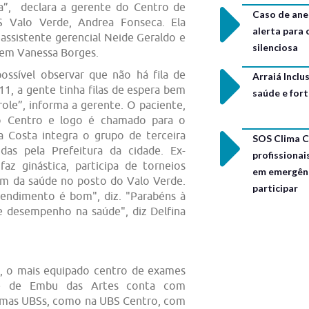
a”, declara a gerente do Centro de
Caso de ane
S Valo Verde, Andrea Fonseca. Ela
alerta para
ssistente gerencial Neide Geraldo e
silenciosa
gem Vanessa Borges.
possível observar que não há fila de
Arraiá Incl
1, a gente tinha filas de espera bem
saúde e for
role”, informa a gerente. O paciente,
o Centro e logo é chamado para o
a Costa integra o grupo de terceira
SOS Clima C
idas pela Prefeitura da cidade. Ex-
profissionai
faz ginástica, participa de torneios
em emergênc
em da saúde no posto do Valo Verde.
participar
tendimento é bom", diz. "Parabéns à
e desempenho na saúde", diz Delfina
s, o mais equipado centro de exames
de de Embu das Artes conta com
umas UBSs, como na UBS Centro, com