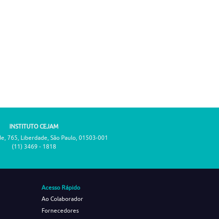
INSTITUTO CEJAM
de, 765, Liberdade, São Paulo, 01503-001
(11) 3469 - 1818
Acesso Rápido
Ao Colaborador
Fornecedores