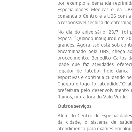
por exemplo a demanda reprimid
Especialidades Médicas e da UB
comanda o Centro e a UBS com a a
a responsável técnica de enferma
No dia do aniversário, 23/7, foi 
espera. “Quando inaugurou em 201
grandes. Agora isso está sob cont
encaminhado pela UBS, chega a
procedimento. Benedito Carlos d
idade que faz atividades oferec
jogador de futebol, hoje dança, 
esportivas e continua cuidando b
Chegou e logo foi atendido."O a
prefeitura pelo desenvolvimento 
Ramos, moradora do Valo Verde.
Outros serviços
Além do Centro de Especialidade
da cidade, o sistema de saú
atendimento para exames em alg