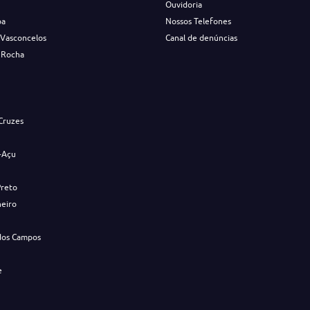
Ouvidoria
ba
Nossos Telefones
 Vasconcelos
Canal de denúncias
 Rocha
s
Cruzes
-Açu
Preto
neiro
dos Campos
e