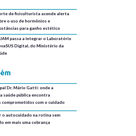
rte de fisiculturista acende alerta
bre o uso de hormônios e
bstâncias para ganho estético
JAM passa a integrar o Laboratório
ovaSUS Digital, do Ministério da
úde
bém
al Dr. Mário Gatti: onde a
da saúde pública encontra
is comprometidos com o cuidado
r o autocuidado na rotina sem
lo em mais uma cobrança