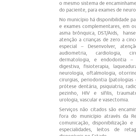
o mesmo sistema de encaminhamen
do paciente, para exames de neurol
No município há disponibilidade pa
e exames complementares, em ou
asma brônquica, DST/Aids, hansení
atenção a crianças de zero a ci
especial – Desenvolver, atençã
audiometria, cardiologia, cir
dermatologia, e endodontia – 
digestiva, fisioterapia, laquead
neurologia, oftalmologia, otorrin
cirurgias, periodontia (patologias
prótese dentária, psiquiatria, rad
pezinho, HIV e sífilis, traumato
urologia, vascular e vasectomia.
Serviços não citados são encami
fora do município através da R
comunicação, disponibilização 
especialidades, leitos de ret