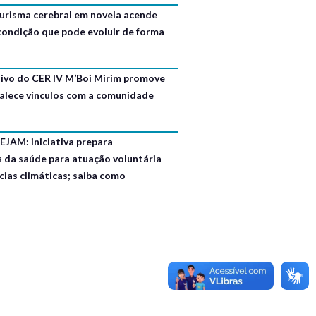
urisma cerebral em novela acende
 condição que pode evoluir de forma
usivo do CER IV M’Boi Mirim promove
talece vínculos com a comunidade
EJAM: iniciativa prepara
s da saúde para atuação voluntária
ias climáticas; saiba como