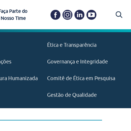
Faça Parte do
Nosso Time
Carapicuíba
Ética e Transparência
PAISM
in memoriam) em
Itapevi
(11) 3469-1828
o, visão e valores?
ações
Governança e Integridade
ustentabilidade
ime.
Pariquera-Açu
ilidade social e
IMPRENSA
as pelo CEJAM e
ura Humanizada
Comitê de Ética em Pesquisa
(11) 97646‑2537
Santos
cejam@agenciamaquina.com
rg.br
Gestão de Qualidade