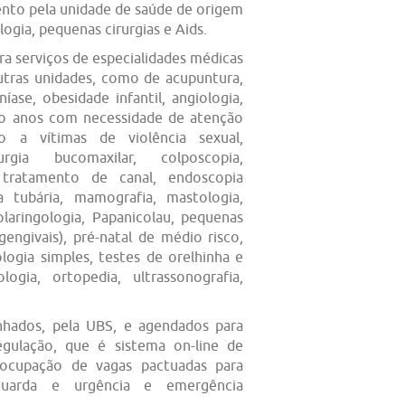
to pela unidade de saúde de origem
ogia, pequenas cirurgias e Aids.
ra serviços de especialidades médicas
tras unidades, como de acupuntura,
ase, obesidade infantil, angiologia,
nco anos com necessidade de atenção
o a vítimas de violência sexual,
urgia bucomaxilar, colposcopia,
tratamento de canal, endoscopia
ura tubária, mamografia, mastologia,
olaringologia, Papanicolau, pequenas
 gengivais), pré-natal de médio risco,
iologia simples, testes de orelhinha e
logia, ortopedia, ultrassonografia,
nhados, pela UBS, e agendados para
egulação, que é sistema on-line de
e ocupação de vagas pactuadas para
aguarda e urgência e emergência