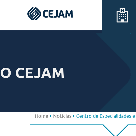
Assis
Ferraz de Vasconcelos
O CEJAM
Lins
Peruíbe
São José dos Campos
Home
Noticias
Centro de Especialidades 