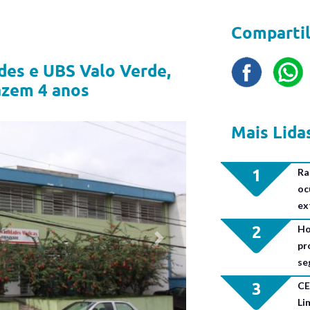
Compartil
des e UBS Valo Verde,
azem 4 anos
Mais Lida
1
Ra
oc
ex
2
Ho
Next
pr
se
3
CE
Li