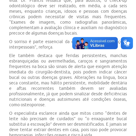
vida. Dr. Francis ressalta que, para adultos, o check-up
odontológico deve ser realizado, em média, a cada seis
meses, enquanto crianças, idosos e pessoas com doenças
crônicas podem necessitar de visitas mais frequentes.
“Exames de imagem, como radiografias panorâmicas,
complementam a avaliação clínica e auxiliam no diagnóstico
precoce de algumas doenças bucais.
O sorriso é parte essencial da comunicação e das relações
interpessoais”, reforça.
Ele também destaca que feridas persistentes, manchas
esbranquiçadas ou avermelhadas, caroços e sangramentos
frequentes na boca são sinais de alerta que exigem atenção
imediata do cirurgião-dentista, pois podem indicar câncer
bucal ou outras doenças graves. Alterações na língua, boca
seca constante, mau hálito persistente, mobilidade dentária
e aftas recorrentes também devem ser avaliadas
profissionalmente, já que podem sinalizar desde deficiências
nutricionais e doenças autoimunes até condições ósseas,
como osteoporose.
O especialista esclarece ainda que mitos como “dentes de
leite não precisam de cuidados” ou “o enxaguante bucal
substitui a escovação” devem ser desmistificados. E jamais se
deve tentar extrair dentes em casa, pois isso pode provocar
hemorragias, infecções graves e risco à vida.