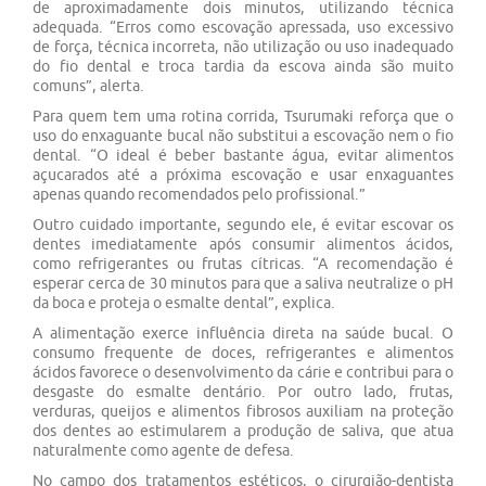
de aproximadamente dois minutos, utilizando técnica
adequada. “Erros como escovação apressada, uso excessivo
de força, técnica incorreta, não utilização ou uso inadequado
do fio dental e troca tardia da escova ainda são muito
comuns”, alerta.
Para quem tem uma rotina corrida, Tsurumaki reforça que o
uso do enxaguante bucal não substitui a escovação nem o fio
dental. “O ideal é beber bastante água, evitar alimentos
açucarados até a próxima escovação e usar enxaguantes
apenas quando recomendados pelo profissional.”
Outro cuidado importante, segundo ele, é evitar escovar os
dentes imediatamente após consumir alimentos ácidos,
como refrigerantes ou frutas cítricas. “A recomendação é
esperar cerca de 30 minutos para que a saliva neutralize o pH
da boca e proteja o esmalte dental”, explica.
A alimentação exerce influência direta na saúde bucal. O
consumo frequente de doces, refrigerantes e alimentos
ácidos favorece o desenvolvimento da cárie e contribui para o
desgaste do esmalte dentário. Por outro lado, frutas,
verduras, queijos e alimentos fibrosos auxiliam na proteção
dos dentes ao estimularem a produção de saliva, que atua
naturalmente como agente de defesa.
No campo dos tratamentos estéticos, o cirurgião-dentista