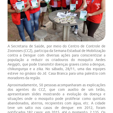
Previous
Next
A Secretaria de Saúde, por meio do Centro de Controle de
Zoonoses (CCZ), participa da Semana Estadual de Mobilização
contra a Dengue com diversas ações para conscientizar a
população a reduzir os criadouros do mosquito Aedes
Aegypti, que pode transmitir doenças graves como a dengue,
chikungunya e a zika. No sábado, 28/11, uma das equipes
esteve no ginásio do Jd. Casa Branca para uma palestra com
moradores da região.
Aproximadamente, 50 pessoas acompanharam as explicações
dos agentes do CCZ, que com auxílio de um telão,
apresentaram slides mostrando a evolução da doença e
situações onde o mosquito pode proliferar como quintais
abandonados, aterros, recipientes com água, etc. A cidade
teve um salto nos casos de dengue: em 2012, foram
notificados 182 casos; em 2015, até o momento, 2.135. Os