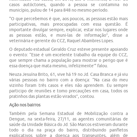
casos autóctones, quando a pessoa se contamina no
município, pulou de 14 para 848 no mesmo período.
"O que percebemos é que, aos poucos, as pessoas estão mais
participativas, mais preocupadas com essa questão. É
importante divulgar sempre, explicar, estar nos lugares onde
as pessoas estão, e muni-las de informação”, disse a
veterinária e gerente do CCZ, Raquel Abambres Lopes.
O deputado estadual Geraldo Cruz esteve presente apoiando
o evento: “Esse é um excelente trabalho da equipe do CCZ,
que sempre chama a população para mostrar o perigo que é
essa doença que mata mesmo, infelizmente’" falou.
Neuza Jesuína Brito, 61, vive há 19 no Jd. Casa Branca e já viu
várias pessoas no bairro com a doença: “Na casa do meu
vizinho foram três casos e eles não aprendem. Eu sempre
participo de reuniões e tomo precauções em casa, todos os
pratinhos das plantas estão virados”, contou.
Ação nos bairros
Também pela Semana Estadual de Mobilização contra a
Dengue, na sexta-feira, 27/11, as agentes comunitárias de
saúde da Unidade Básica do Jd. São Marcos estiveram durante
todo o dia na praça do bairro, distribuindo panfletos
explicativos sobre a doença aos transeuntes, além de