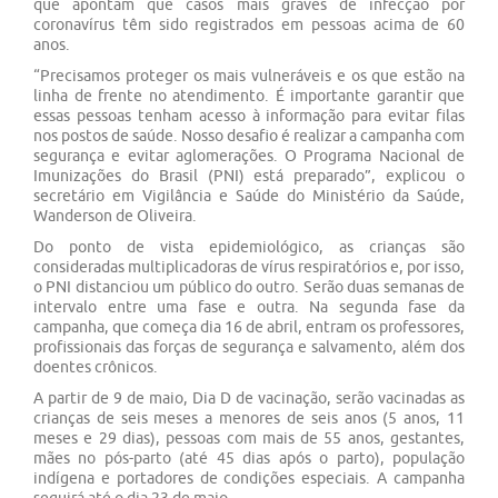
que apontam que casos mais graves de infecção por
coronavírus têm sido registrados em pessoas acima de 60
anos.
“Precisamos proteger os mais vulneráveis e os que estão na
linha de frente no atendimento. É importante garantir que
essas pessoas tenham acesso à informação para evitar filas
nos postos de saúde. Nosso desafio é realizar a campanha com
segurança e evitar aglomerações. O Programa Nacional de
Imunizações do Brasil (PNI) está preparado”, explicou o
secretário em Vigilância e Saúde do Ministério da Saúde,
Wanderson de Oliveira.
Do ponto de vista epidemiológico, as crianças são
consideradas multiplicadoras de vírus respiratórios e, por isso,
o PNI distanciou um público do outro. Serão duas semanas de
intervalo entre uma fase e outra. Na segunda fase da
campanha, que começa dia 16 de abril, entram os professores,
profissionais das forças de segurança e salvamento, além dos
doentes crônicos.
A partir de 9 de maio, Dia D de vacinação, serão vacinadas as
crianças de seis meses a menores de seis anos (5 anos, 11
meses e 29 dias), pessoas com mais de 55 anos, gestantes,
mães no pós-parto (até 45 dias após o parto), população
indígena e portadores de condições especiais. A campanha