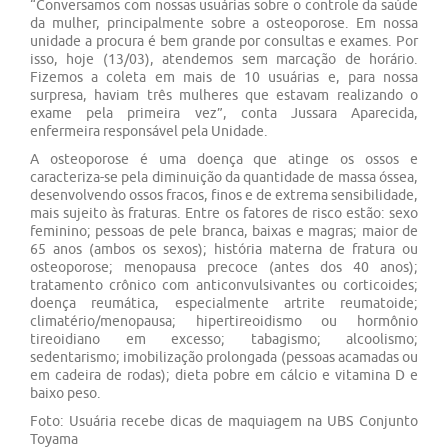
“Conversamos com nossas usuárias sobre o controle da saúde
da mulher, principalmente sobre a osteoporose. Em nossa
unidade a procura é bem grande por consultas e exames. Por
isso, hoje (13/03), atendemos sem marcação de horário.
Fizemos a coleta em mais de 10 usuárias e, para nossa
surpresa, haviam três mulheres que estavam realizando o
exame pela primeira vez”, conta Jussara Aparecida,
enfermeira responsável pela Unidade.
A osteoporose é uma doença que atinge os ossos e
caracteriza-se pela diminuição da quantidade de massa óssea,
desenvolvendo ossos fracos, finos e de extrema sensibilidade,
mais sujeito às fraturas. Entre os fatores de risco estão: sexo
feminino; pessoas de pele branca, baixas e magras; maior de
65 anos (ambos os sexos); história materna de fratura ou
osteoporose; menopausa precoce (antes dos 40 anos);
tratamento crônico com anticonvulsivantes ou corticoides;
doença reumática, especialmente artrite reumatoide;
climatério/menopausa; hipertireoidismo ou hormônio
tireoidiano em excesso; tabagismo; alcoolismo;
sedentarismo; imobilização prolongada (pessoas acamadas ou
em cadeira de rodas); dieta pobre em cálcio e vitamina D e
baixo peso.
Foto: Usuária recebe dicas de maquiagem na UBS Conjunto
Toyama