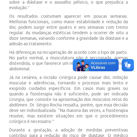
sobre a diástase e o assoalho pélvico, o que prejudica a
evolução.”
Os resultados costumam aparecer em poucas semanas.
Melhoras funcionais, como maior estabilidade e redução da
dor, podem surgir entre quatro e seis semanas com treino
regular. As mudanças estéticas tendem a ocorrer de oito a
doze semanas, variando conforme a gravidade da diástase e a
adesão ao tratamento.
Há diferenças na recuperação de acordo com o tipo de parto.
No parto normal, a musculatura não é seccionada, apenas
distendida, o que favorece um retorno mais rápido da função
abdominal.
Já na cesárea, a incisão cirúrgica pode causar dor, inibição
muscular e aderências, tornando o processo mais lento e
exigindo cuidados específicos. Em casos mais graves ou
quando a fisioterapia não é suficiente, pode ser indicada
cirurgia, que consiste na aproximação dos músculos retos do
abdômen. Dr. Sérgio Rocha ressalta, porém, que essa decisão
deve ser individualizada. “Na maioria das vezes, a fisioterapia
resolve, mas existem situações em que o procedimento
cirúrgico é necessário.”
Durante a gestação, a adoção de medidas preventivas
contribui para a redução do risco de diástase. O médico