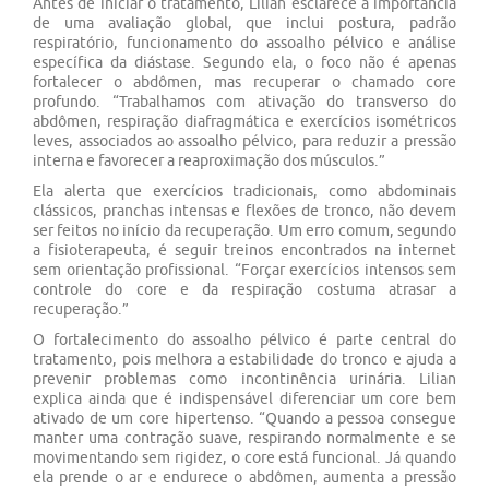
Antes de iniciar o tratamento, Lilian esclarece a importância
de uma avaliação global, que inclui postura, padrão
respiratório, funcionamento do assoalho pélvico e análise
específica da diástase. Segundo ela, o foco não é apenas
fortalecer o abdômen, mas recuperar o chamado core
profundo. “Trabalhamos com ativação do transverso do
abdômen, respiração diafragmática e exercícios isométricos
leves, associados ao assoalho pélvico, para reduzir a pressão
interna e favorecer a reaproximação dos músculos.”
Ela alerta que exercícios tradicionais, como abdominais
clássicos, pranchas intensas e flexões de tronco, não devem
ser feitos no início da recuperação. Um erro comum, segundo
a fisioterapeuta, é seguir treinos encontrados na internet
sem orientação profissional. “Forçar exercícios intensos sem
controle do core e da respiração costuma atrasar a
recuperação.”
O fortalecimento do assoalho pélvico é parte central do
tratamento, pois melhora a estabilidade do tronco e ajuda a
prevenir problemas como incontinência urinária. Lilian
explica ainda que é indispensável diferenciar um core bem
ativado de um core hipertenso. “Quando a pessoa consegue
manter uma contração suave, respirando normalmente e se
movimentando sem rigidez, o core está funcional. Já quando
ela prende o ar e endurece o abdômen, aumenta a pressão