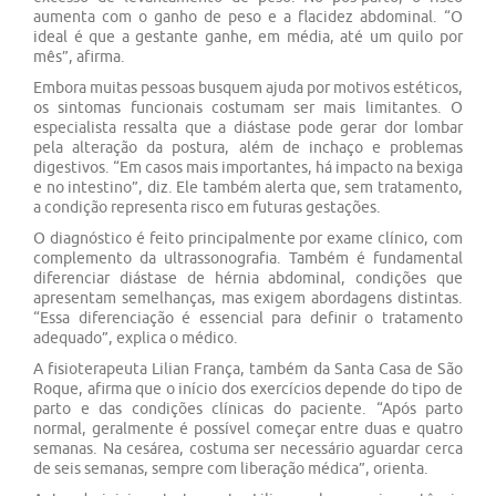
aumenta com o ganho de peso e a flacidez abdominal. “O
ideal é que a gestante ganhe, em média, até um quilo por
mês”, afirma.
Embora muitas pessoas busquem ajuda por motivos estéticos,
os sintomas funcionais costumam ser mais limitantes. O
especialista ressalta que a diástase pode gerar dor lombar
pela alteração da postura, além de inchaço e problemas
digestivos. “Em casos mais importantes, há impacto na bexiga
e no intestino”, diz. Ele também alerta que, sem tratamento,
a condição representa risco em futuras gestações.
O diagnóstico é feito principalmente por exame clínico, com
complemento da ultrassonografia. Também é fundamental
diferenciar diástase de hérnia abdominal, condições que
apresentam semelhanças, mas exigem abordagens distintas.
“Essa diferenciação é essencial para definir o tratamento
adequado”, explica o médico.
A fisioterapeuta Lilian França, também da Santa Casa de São
Roque, afirma que o início dos exercícios depende do tipo de
parto e das condições clínicas do paciente. “Após parto
normal, geralmente é possível começar entre duas e quatro
semanas. Na cesárea, costuma ser necessário aguardar cerca
de seis semanas, sempre com liberação médica”, orienta.