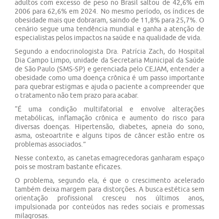
adultos com excesso de peso no Brasil saltou de 42,6% em
2006 para 62,6% em 2024. No mesmo período, os índices de
obesidade mais que dobraram, saindo de 11,8% para 25,7%. O
cenário segue uma tendência mundial e ganha a atenção de
especialistas pelos impactos na saúde e na qualidade de vida.
Segundo a endocrinologista Dra. Patrícia Zach, do Hospital
Dia Campo Limpo, unidade da Secretaria Municipal da Saúde
de São Paulo (SMS-SP) e gerenciada pelo CEJAM, entender a
obesidade como uma doença crônica é um passo importante
para quebrar estigmas e ajuda o paciente a compreender que
o tratamento não tem prazo para acabar.
“É uma condição multifatorial e envolve alterações
metabólicas, inflamação crônica e aumento do risco para
diversas doenças. Hipertensão, diabetes, apneia do sono,
asma, osteoartrite e alguns tipos de câncer estão entre os
problemas associados.”
Nesse contexto, as canetas emagrecedoras ganharam espaço
pois se mostram bastante eficazes.
O problema, segundo ela, é que o crescimento acelerado
também deixa margem para distorções. A busca estética sem
orientação profissional cresceu nos últimos anos,
impulsionada por conteúdos nas redes sociais e promessas
milagrosas.