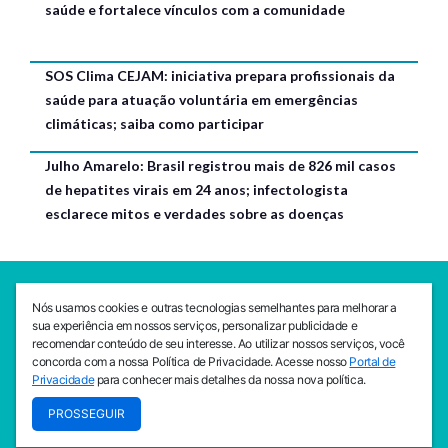
saúde e fortalece vínculos com a comunidade
SOS Clima CEJAM: iniciativa prepara profissionais da
saúde para atuação voluntária em emergências
climáticas; saiba como participar
Julho Amarelo: Brasil registrou mais de 826 mil casos
de hepatites virais em 24 anos; infectologista
esclarece mitos e verdades sobre as doenças
SEDE CEJAM
Nós usamos cookies e outras tecnologias semelhantes para melhorar a
Av. da Liberdade, 765, Liberdade, São Paulo, 01503-001
sua experiência em nossos serviços, personalizar publicidade e
(11) 3469 - 1818
recomendar conteúdo de seu interesse. Ao utilizar nossos serviços, você
concorda com a nossa Política de Privacidade. Acesse nosso
Portal de
INSTITUTO CEJAM
Privacidade
para conhecer mais detalhes da nossa nova política.
Av. da Liberdade, 765, Liberdade, São Paulo, 01503-001
PROSSEGUIR
(11) 3469 - 1818