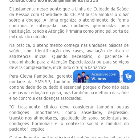
Cuidado contínuo e acompanhamento no SUS
É justamente nesse ponto que a Linha de Cuidado da Saúde
da Pessoa com Obesidade do CEJAM busca ampliar o olhar
sobre a doença. A linha organiza o atendimento de forma
contínua e integrada nas unidades gerenciadas pela
instituição, tendo a Atenção Primária como principal porta de
entrada do cuidado.
Na prática, o atendimento começa nas unidades básicas de
saúde, com identificação dos casos, avaliação de risco e
assistência inicial. Quando necessário, o paciente é
encaminhado para a Atenção Especializada ou para serviços
de alta complexidade, incluindo cirurgia bariátrica.
Para Clevia Pampolha, gerente da UBS Jardim São Bento,
unidade da SMS-SP, também gerenciada pelo CEJAM, a
continuidade do cuidado é essencial porque o foco não está
apenas na redução do peso, mas também na melhora da saúde
e no controle das doenças associadas.
"O tratamento clínico deve considerar também outras
condições importantes, como ansiedade, depressão,
transtornos alimentares, qualidade do sono, sedentarismo,
condições hormonais e o contexto social e familiar do
paciente”, explica.
O atendimento multiprofissional também é um dos pilares da