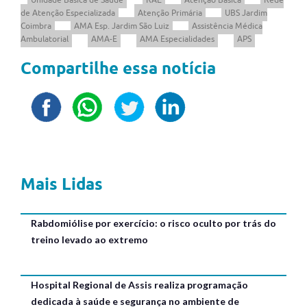
de Atenção Especializada
Atenção Primária
UBS Jardim
Coimbra
AMA Esp. Jardim São Luiz
Assistência Médica
Ambulatorial
AMA-E
AMA Especialidades
APS
Compartilhe essa notícia
Mais Lidas
Rabdomiólise por exercício: o risco oculto por trás do
treino levado ao extremo
Hospital Regional de Assis realiza programação
dedicada à saúde e segurança no ambiente de