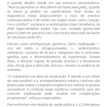
O grande desafio reside em sua natureza assintomática.
"Muitos pacientes só descobrem em fases avançadas, quando
os danos já podem ser significativos. Esse atraso no
diagnóstico eleva drasticamente o risco de eventos
cardiovasculares e de lesões em órgãos vitais, como coração,
rins e cérebro", esclarece a cardiologista Lilian Carvalheiro, da
AMA Especialidades Jardim São Luiz, unidade gerenciada
pelo CEJAM em parceria com a Secretaria Municipal da Saúde
de São Paulo (SMS-SP).
Fatores como predisposição genética, dieta inadequada —
rica em sódio e ultraprocessados —, sedentarismo,
sobrepeso, consumo de álcool e tabagismo são os principais
gatilhos para o desenvolvimento da hipertensão. Diante
disso, a aferição regular da pressão arterial é a ferramenta
mais eficaz para a detecção precoce, mesmo na ausência de
sintomas.
"O tratamento vai além da medicação. A adesão a um estilo
de vida saudável e o acompanhamento médico contínuo são
pilares para avaliar a resposta terapêutica e realizar os ajustes
necessários. A condição exige vigilância constante, pois seu
controle inadequado pode resultar em complicações
progressivas", reforça a especialista.
Para enfrentar este desafio de saúde pública, o CEJAM possui