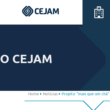
Assis
Ferraz de Vasconcelos
O CEJAM
Lins
Peruíbe
São José dos Campos
Home
Noticias
Projeto "mais que um chá" 