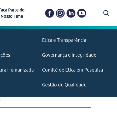
Faça Parte do
Nosso Time
Carapicuíba
Ética e Transparência
PAISM
in memoriam) em
Itapevi
(11) 3469-1828
o, visão e valores?
ações
Governança e Integridade
ustentabilidade
ime.
Pariquera-Açu
ilidade social e
IMPRENSA
as pelo CEJAM e
ura Humanizada
Comitê de Ética em Pesquisa
(11) 97646‑2537
Santos
cejam@agenciamaquina.com
rg.br
Gestão de Qualidade
s