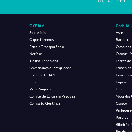
(11) 3469 - 1818
O CEJAM
Onde Atu
Sobre Nós
Assis
O que fazemos
Barueri
Ética e Transparência
Campinas
Notícias
Carapicuí
Títulos Recebidos
Ferraz de
Governança e Integridade
Franco da
Instituto CEJAM
Guarulho
ESG
Itapevi
Parto Seguro
Lins
Comitê de Ética em Pesquisa
Mogi das 
Comissão Científica
Osasco
Pariquera
Peruíbe
Ribeirão 
Rio de Ja