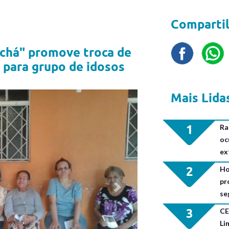
Compartil
 chá" promove troca de
o para grupo de idosos
Mais Lida
1
Ra
oc
ex
2
Ho
pr
Next
se
3
CE
Li