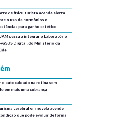
rte de fisiculturista acende alerta
bre o uso de hormônios e
bstâncias para ganho estético
JAM passa a integrar o Laboratório
ovaSUS Digital, do Ministério da
úde
bém
r o autocuidado na rotina sem
lo em mais uma cobrança
urisma cerebral em novela acende
 condição que pode evoluir de forma