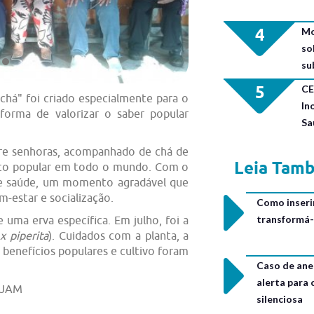
4
Mo
so
su
5
CE
há" foi criado especialmente para o
In
 forma de valorizar o saber popular
Sa
tre senhoras, acompanhado de chá de
Leia Tam
ito popular em todo o mundo. Com o
de saúde, um momento agradável que
m-estar e socialização.
Como inseri
transformá-
uma erva específica. Em julho, foi a
x piperita
). Cuidados com a planta, a
 benefícios populares e cultivo foram
Caso de ane
alerta para
CEJAM
silenciosa