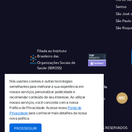
Santos
São José 
São Paulo
São Roqu
Filiada ao Instituto
Brasileiro das
Organizações Sociais de
Saúde (IBROSS)
Nós usamos cookies e outras tecnologias
semelhantes para melhorar a sua experiência em
Revista Tecnico-Cientifica CEJAM Selo
nossos serviços, personalizar publicidade e
Diamante de Ciência Aberta
recomendar conteúdo de seu interesse. Ao utilizar
Diretório Migulim Instituto Brasileiro
nossos serviços, você concorda com a nossa
de Informação em Ciência e
Política de Privacidade. Acesse nosso
Portal de
Tecnologia - IBICT
Privacidade
para conhecer mais detalhes da nossa
nova política.
© 2026 TODOS OS DIREITOS RESERVADOS
PROSSEGUIR