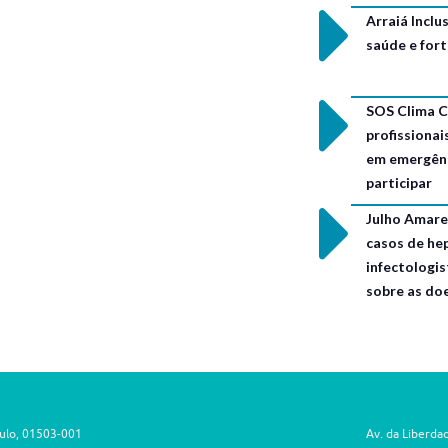
Arraiá Incl
saúde e for
SOS Clima C
profissionai
em emergênc
participar
Julho Amarel
casos de hep
infectologis
sobre as do
aulo, 01503-001
Av. da Liberda