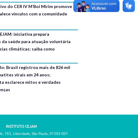
usivo do CER IV M’Boi Mirim promove
talece vínculos com a comunidade
EJAM: iniciativa prepara
s da saúde para atuação voluntária
ias climáticas; saiba como
o: Brasil registrou mais de 826 mil
atites virais em 24 anos;
ta esclarece mitos e verdades
enças
INSTITUTO CEJAM
de, 765, Liberdade, São Paulo, 01503-001