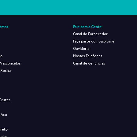
amos
Fale com a Gente
Canal do Fornecedor
Faça parte do nosso time
Ouvidoria
ba
Nossos Telefones
 Vasconcelos
Canal de denúncias
 Rocha
s
Cruzes
-Açu
Preto
neiro