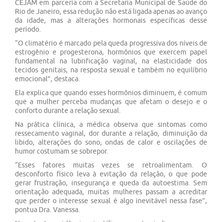
CEJAM em parceria com a Secretaria Municipal de Saúde do
Rio de Janeiro, essa redução não está ligada apenas ao avanço
da idade, mas a alterações hormonais específicas desse
período.
“O climatério é marcado pela queda progressiva dos níveis de
estrogênio e progesterona, hormônios que exercem papel
fundamental na lubrificação vaginal, na elasticidade dos
tecidos genitais, na resposta sexual e também no equilíbrio
emocional”, destaca.
Ela explica que quando esses hormônios diminuem, é comum
que a mulher perceba mudanças que afetam o desejo e o
conforto durante a relação sexual.
Na prática clínica, a médica observa que sintomas como
ressecamento vaginal, dor durante a relação, diminuição da
libido, alterações do sono, ondas de calor e oscilações de
humor costumam se sobrepor.
“Esses fatores muitas vezes se retroalimentam. O
desconforto físico leva à evitação da relação, o que pode
gerar frustração, insegurança e queda da autoestima. Sem
orientação adequada, muitas mulheres passam a acreditar
que perder o interesse sexual é algo inevitável nessa fase”,
pontua Dra. Vanessa.