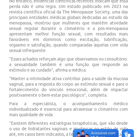
No entanto, evidências científicas recentes indicam que essa
perda não é uma regra. Um estudo publicado em 2023 na
revista científica oficial da The Menopause Society, uma das
principais entidades médicas globais dedicadas ao estudo da
menopausa, mostrou que mulheres que mantêm atividade
sexual regular durante o climatério e a pós-menopausa
apresentam melhor função sexual, com resultados mais
favoráveis em domínios como excitação, lubrificação,
orgasmo e satisfação, quando comparadas àquelas com vida
sexual infrequente.
“Esses achados reforçam algo que observamos no consultório:
a sexualidade também é uma função que responde ao
estímulo e ao cuidado”, afirma a médica.
“Manter a intimidade ativa contribui para a saúde da mucosa
vaginal, para a resposta do corpo ao estímulo sexual e para o
fortalecimento do vínculo emocional, além de impactar
positivamente o bem-estar psicológico”, completa.
Para a especialista, o acompanhamento médico
individualizado é essencial para atravessar o climatério com
mais qualidade de vida.
“Existem diferentes estratégias terapêuticas, que vão desde
o uso de hidratantes vaginais e mudanças no estilo de vida
até, em casos bem indicados, a terapia hormonal”, salienta.