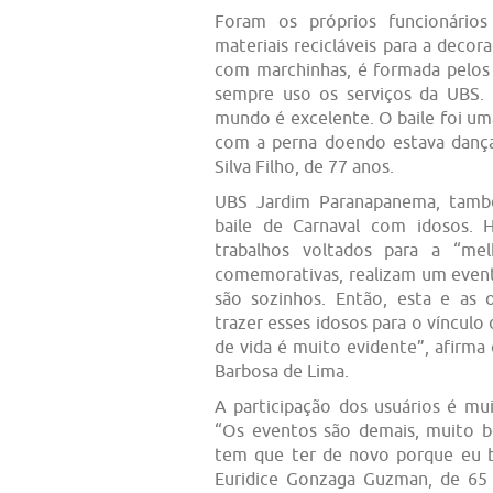
Foram os próprios funcionários
materiais recicláveis para a deco
com marchinhas, é formada pelos
sempre uso os serviços da UBS.
mundo é excelente. O baile foi u
com a perna doendo estava danç
Silva Filho, de 77 anos.
UBS Jardim Paranapanema, tamb
baile de Carnaval com idosos. 
trabalhos voltados para a “me
comemorativas, realizam um event
são sozinhos. Então, esta e as 
trazer esses idosos para o vínculo
de vida é muito evidente”, afirm
Barbosa de Lima.
A participação dos usuários é mui
“Os eventos são demais, muito bo
tem que ter de novo porque eu b
Euridice Gonzaga Guzman, de 65