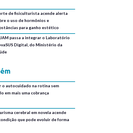
rte de fisiculturista acende alerta
bre o uso de hormônios e
bstâncias para ganho estético
JAM passa a integrar o Laboratório
ovaSUS Digital, do Ministério da
úde
bém
r o autocuidado na rotina sem
lo em mais uma cobrança
urisma cerebral em novela acende
 condição que pode evoluir de forma