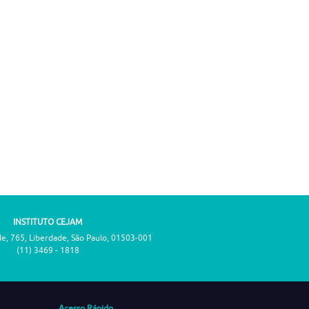
INSTITUTO CEJAM
de, 765, Liberdade, São Paulo, 01503-001
(11) 3469 - 1818
Acesso Rápido