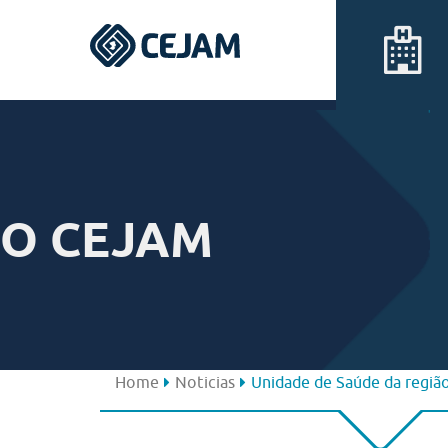
Assis
Ferraz de Vasconcelos
O CEJAM
Lins
Peruíbe
São José dos Campos
Home
Noticias
Unidade de Saúde da região