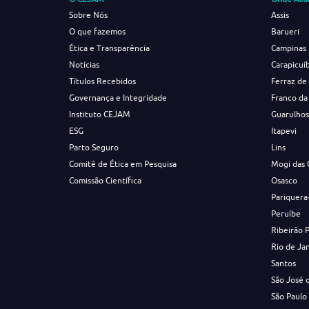
Sobre Nós
Assis
O que fazemos
Barueri
Ética e Transparência
Campinas
Notícias
Carapicuí
Títulos Recebidos
Ferraz de
Governança e Integridade
Franco da
Instituto CEJAM
Guarulho
ESG
Itapevi
Parto Seguro
Lins
Comitê de Ética em Pesquisa
Mogi das 
Comissão Científica
Osasco
Pariquera
Peruíbe
Ribeirão 
Rio de Ja
Santos
São José 
São Paulo