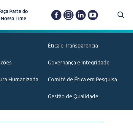
Faça Parte do
Nosso Time
Carapicuíba
Ética e Transparência
PAISM
in memoriam) em
Itapevi
(11) 3469-1828
o, visão e valores?
ações
Governança e Integridade
ustentabilidade
ime.
Pariquera-Açu
ilidade social e
IMPRENSA
as pelo CEJAM e
ura Humanizada
Comitê de Ética em Pesquisa
(11) 97646‑2537
Santos
cejam@agenciamaquina.com
rg.br
Gestão de Qualidade