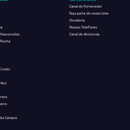
Canal do Fornecedor
Faça parte do nosso time
Ouvidoria
ba
Nossos Telefones
 Vasconcelos
Canal de denúncias
 Rocha
s
Cruzes
-Açu
Preto
neiro
dos Campos