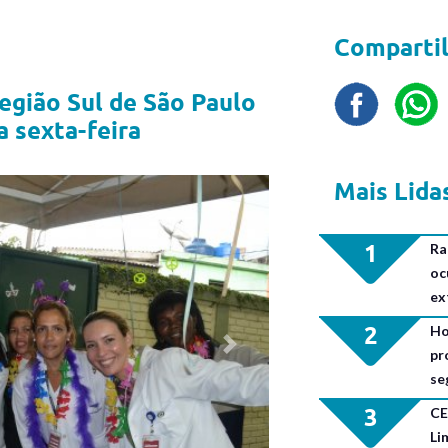
Compartil
egião Sul de São Paulo
a sexta-feira
Mais Lida
1
Ra
oc
ex
2
Ho
Next
pr
se
3
CE
Li