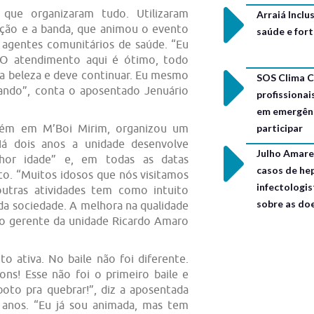
 que organizaram tudo. Utilizaram
Arraiá Incl
ração e a banda, que animou o evento
saúde e for
 agentes comunitários de saúde. “Eu
 O atendimento aqui é ótimo, todo
ma beleza e deve continuar. Eu mesmo
SOS Clima C
ando”, conta o aposentado Jenuário
profissionai
em emergênc
participar
ém em M’Boi Mirim, organizou um
Há dois anos a unidade desenvolve
Julho Amarel
lhor idade” e, em todas as datas
casos de hep
o. “Muitos idosos que nós visitamos
infectologis
outras atividades tem como intuito
sobre as do
 da sociedade. A melhora na qualidade
a o gerente da unidade Ricardo Amaro
to ativa. No baile não foi diferente.
ns! Esse não foi o primeiro baile e
oto pra quebrar!”, diz a aposentada
 anos. “Eu já sou animada, mas tem