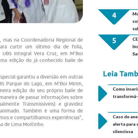
4
Mo
so
su
5
CE
u, mas na Coordenadoria Regional de
In
ara curtir um último dia de folia,
na UBS Integral Vera Cruz, em M’Boi
Sa
uma edição do já conhecido baile de
Leia Tam
pecial garantiu a diversão em outras
UBS Parque do Lago, em M’Boi Mirim,
Como inseri
meira edição do seu próprio baile de
transformá-
maneira de passar informações sobre
almente Transmissíveis) e gravidez
e animado. Também é uma forma de
Caso de ane
nimos e compartilhamos experiências”,
alerta para
na de Lima Moitinho.
silenciosa