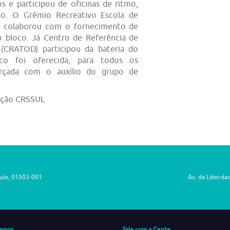
s e participou de oficinas de ritmo,
o. O Grêmio Recreativo Escola de
 colaborou com o fornecimento de
o bloco. Já Centro de Referência de
 (CRATOD) participou da bateria do
co foi oferecida, para todos os
forçada com o auxílio do grupo de
ação CRSSUL
aulo, 01503-001
Av. da Liberda
amos
Fale com a Gente