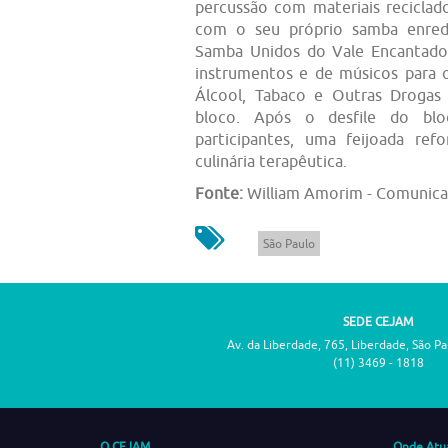
percussão com materiais reciclado
com o seu próprio samba enred
Samba Unidos do Vale Encantado
instrumentos e de músicos para 
Álcool, Tabaco e Outras Drogas
bloco. Após o desfile do blo
participantes, uma feijoada re
culinária terapêutica.
Fonte:
William Amorim - Comunic
São Paulo
SEDE CEJAM
Av. da Liberdade, 765, Liberdade, São P
(11) 3469 - 1818
O CEJAM
Onde Atu