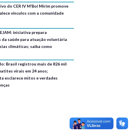
usivo do CER IV M’Boi Mirim promove
talece vínculos com a comunidade
EJAM: iniciativa prepara
s da saúde para atuação voluntária
ias climáticas; saiba como
o: Brasil registrou mais de 826 mil
atites virais em 24 anos;
ta esclarece mitos e verdades
enças