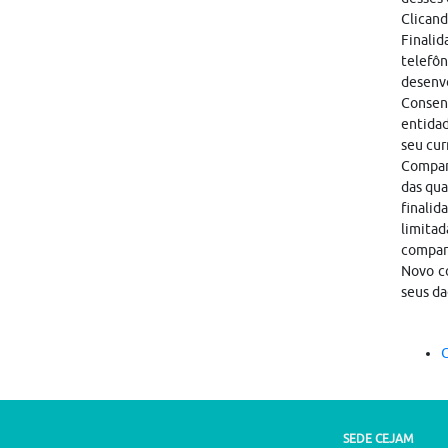
Clicand
Finalid
telefôn
desenvo
Consen
entidad
seu cur
Compart
das qua
finalid
limitad
compar
Novo co
seus da
C
SEDE CEJAM