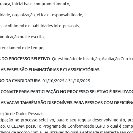
erança, iniciativa e comprometimento;
idade, organização, ética e responsabilidade;
, acolhimento e habilidades interpessoais;
unicação oral e escrita;
renciamento de tempo;
S DO PROCESSO SELETIVO
: Questionário de Inscrição; Avaliação Curri
AS FASES SÃO ELIMINATÓRIAS E CLASSIFICATÓRIAS
DO DA CANDIDATURA:
01/10/2025 à 31/10/2025.
 CONVITE PARA PARTICIPAÇÃO NO PROCESSO SELETIVO É REALIZADO
AS VAGAS TAMBÉM SÃO DISPONÍVEIS PARA PESSOAS COM DEFICIÊNC
teção de Dados Pessoais
cipação no processo seletivo, para o seu regular desenvolvimento, p
ato. O CEJAM possui o Programa de Conformidade LGPD o qual é compo
dados de acordo com a Lei, através do qual a entidade manifesta seu c