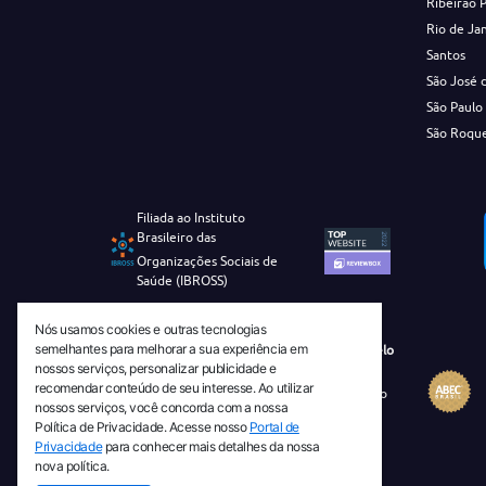
Ribeirão 
Rio de Ja
Santos
São José 
São Paulo
São Roqu
Filiada ao Instituto
Brasileiro das
Organizações Sociais de
Saúde (IBROSS)
Nós usamos cookies e outras tecnologias
semelhantes para melhorar a sua experiência em
Revista Tecnico-Cientifica CEJAM Selo
nossos serviços, personalizar publicidade e
Diamante de Ciência Aberta
recomendar conteúdo de seu interesse. Ao utilizar
Diretório Migulim Instituto Brasileiro
nossos serviços, você concorda com a nossa
de Informação em Ciência e
Política de Privacidade. Acesse nosso
Portal de
Tecnologia - IBICT
Privacidade
para conhecer mais detalhes da nossa
nova política.