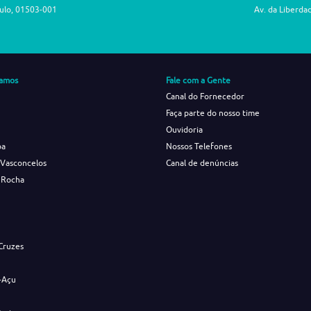
aulo, 01503-001
Av. da Liberda
amos
Fale com a Gente
Canal do Fornecedor
Faça parte do nosso time
Ouvidoria
ba
Nossos Telefones
 Vasconcelos
Canal de denúncias
 Rocha
s
Cruzes
-Açu