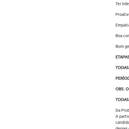
Ter lid
Proativ
Empatia
Boa com
Bom ge
ETAPA
TODAS 
PERÍO
OBS: O
TODAS 
Da Pro
A parti
candid
desses 