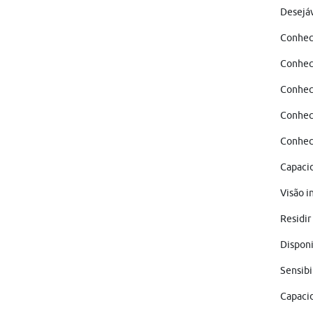
Desejáv
Conhec
Conhec
Conheci
Conheci
Conheci
Capacid
Visão i
Residir
Disponi
Sensibi
Capacid