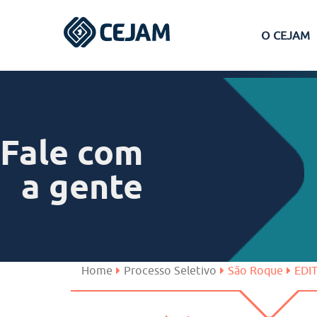
O CEJAM
Assis
Ferraz de Vasconcelos
Fale com
Lins
a gente
Peruíbe
São José dos Campos
Home
Processo Seletivo
São Roque
EDI