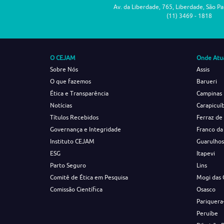
Av. da Liberdade, 765, Liberdade, São P
(11) 3469 - 1818
O CEJAM
Onde Atu
Sobre Nós
Assis
O que fazemos
Barueri
Ética e Transparência
Campinas
Notícias
Carapicuí
Títulos Recebidos
Ferraz de
Governança e Integridade
Franco da
Instituto CEJAM
Guarulho
ESG
Itapevi
Parto Seguro
Lins
Comitê de Ética em Pesquisa
Mogi das 
Comissão Científica
Osasco
Pariquera
Peruíbe