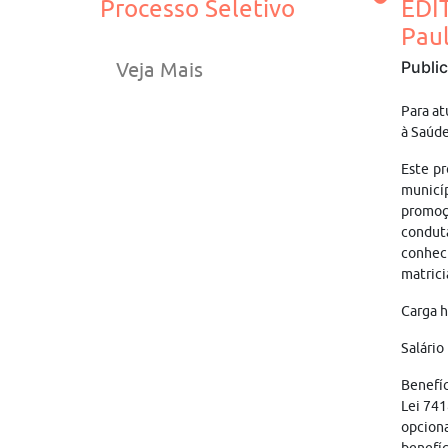
Processo Seletivo
EDI
Pau
Publi
Veja Mais
Para at
à Saúde
Este pr
municí
promoç
condut
conheci
matrici
Carga h
Salário
Benefíc
Lei 741
opciona