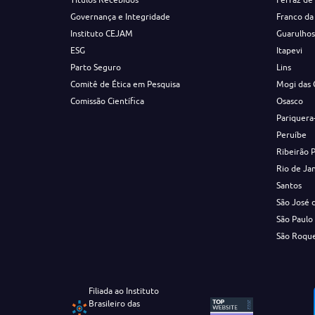
Governança e Integridade
Franco da
Instituto CEJAM
Guarulho
ESG
Itapevi
Parto Seguro
Lins
Comitê de Ética em Pesquisa
Mogi das 
Comissão Científica
Osasco
Pariquera
Peruíbe
Ribeirão 
Rio de Ja
Santos
São José 
São Paulo
São Roqu
Filiada ao Instituto
Brasileiro das