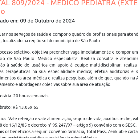
TAL 809/2024 - MÉDICO PEDIATRA (EXTE
lo
cado em: 09 de Outubro de 2024
uar nos serviços de saúde e compor o quadro de profissionais para ate
, localizado na região sul do município de São Paulo.
ocesso seletivo, objetiva preencher vaga imediatamente e compor um
pio de São Paulo. Médico especialista: Realiza consulta e atendi
ão à saúde de usuários em apoio à equipe multidisciplinar; realiza
as terapêuticas na sua especialidade médica; efetua auditorias e 
mentos da área médica e realiza pesquisas, além de que, quando na A
amento e abordagens coletivas sobre sua área de atuação.
orária: 20 horas semanais
 bruto: R$ 13.059,65
ios: Vale refeição e vale alimentação; seguro de vida; auxílio creche; v
8 de 16/12/85 e decreto n° 95.247/97 – artigo 9) convênio com o SESC.
is os benefícios a seguir: convênio farmácia, Total Pass, Zenklub e cart