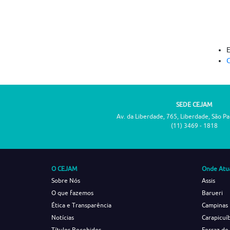
C
SEDE CEJAM
Av. da Liberdade, 765, Liberdade, São P
(11) 3469 - 1818
O CEJAM
Onde Atu
Sobre Nós
Assis
O que fazemos
Barueri
Ética e Transparência
Campinas
Notícias
Carapicuí
Títulos Recebidos
Ferraz de