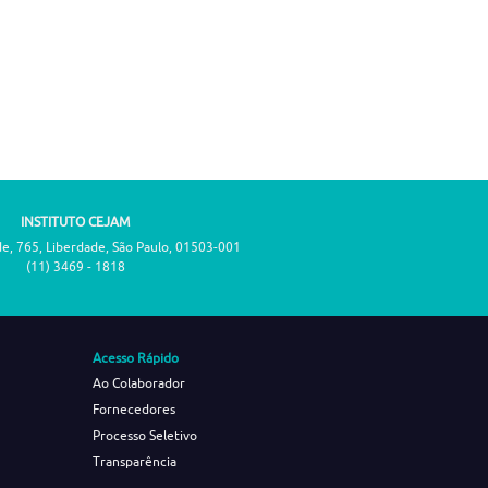
INSTITUTO CEJAM
de, 765, Liberdade, São Paulo, 01503-001
(11) 3469 - 1818
Acesso Rápido
Ao Colaborador
Fornecedores
Processo Seletivo
Transparência