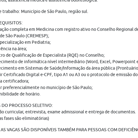
ios, assistência médica e assistência odontológica.
e trabalho: Município de São Paulo, região sul.
REQUISITOS:
ação completa em Medicina com registro ativo no Conselho Regional d
 de São Paulo (CREMESP);
specialização em Pediatria;
iência na área;
tro de Qualificação de Especialista (RQE) no Conselho;
cimento de informática nível intermediário (Word, Excel, Powerpoint e
cimento em Sistemas de Saúde/Informação da área pública (Prontuário 
ir Certificado Digital e-CPF, tipo A1 ou A3 ou o protocolo de emissão 
 certificadora;
ir preferencialmente no município de São Paulo;
nibilidade de horário.
 DO PROCESSO SELETIVO:
ão curricular, entrevista, exame admissional e entrega de documentos.
as fases são eliminatórias)
AS VAGAS SÃO DISPONÍVEIS TAMBÉM PARA PESSOAS COM DEFICIÊNC