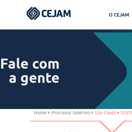
O CEJAM
Assis
Ferraz de Vasconcelos
Fale com
Lins
a gente
Peruíbe
São José dos Campos
Home
Processo Seletivo
São Paulo
EDIT