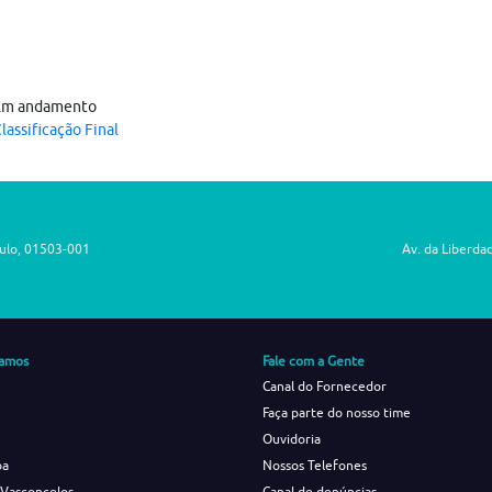
Em andamento
lassificação Final
aulo, 01503-001
Av. da Liberda
amos
Fale com a Gente
Canal do Fornecedor
Faça parte do nosso time
Ouvidoria
ba
Nossos Telefones
 Vasconcelos
Canal de denúncias