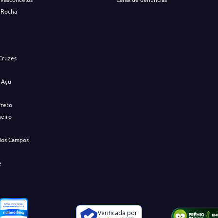
 Rocha
s
Cruzes
-Açu
Preto
neiro
dos Campos
e
Verificada por