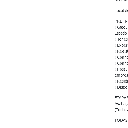
benefíc
Local d
PRÉ - 
? Gradu
Estado
? Ter e
? Exper
? Regis
? Conhe
? Conhe
? Possu
empresa
? Resid
? Dispo
ETAPAS
Avaliaç
(Todas 
TODAS 