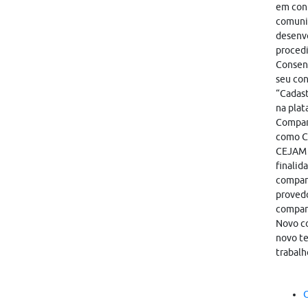
em cont
comunic
desenvo
proced
Consent
seu con
“Cadast
na plat
Compart
como CA
CEJAM i
finalid
compart
provedo
compar
Novo co
novo te
trabalh
C