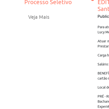
Processo Seletivo
EDI
San
Publi
Veja Mais
Para at
Lucy M
Atuar n
Prestar
Carga h
Salário
BENEFÍC
cartão 
Local d
PRÉ - 
Bachar
Experiê