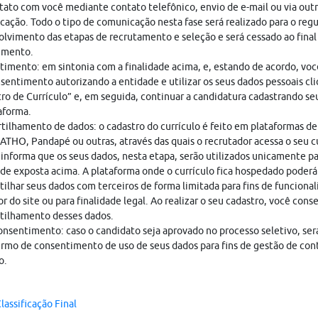
ato com você mediante contato telefônico, envio de e-mail ou via out
ação. Todo o tipo de comunicação nesta fase será realizado para o regu
lvimento das etapas de recrutamento e seleção e será cessado ao final
imento.
imento: em sintonia com a finalidade acima, e, estando de acordo, vo
sentimento autorizando a entidade e utilizar os seus dados pessoais cl
ro de Currículo” e, em seguida, continuar a candidatura cadastrando seu
aforma.
ilhamento de dados: o cadastro do currículo é feito em plataformas de
THO, Pandapé ou outras, através das quais o recrutador acessa o seu cu
nforma que os seus dados, nesta etapa, serão utilizados unicamente pa
ade exposta acima. A plataforma onde o currículo fica hospedado poderá
ilhar seus dados com terceiros de forma limitada para fins de funciona
r do site ou para finalidade legal. Ao realizar o seu cadastro, você cons
tilhamento desses dados.
nsentimento: caso o candidato seja aprovado no processo seletivo, ser
rmo de consentimento de uso de seus dados para fins de gestão de con
o.
lassificação Final