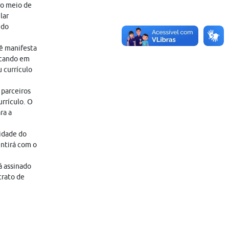
ro meio de
lar
 do
cê manifesta
icando em
 currículo
 parceiros
rrículo. O
ra a
lidade do
entirá com o
á assinado
trato de