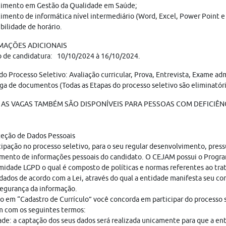
imento em Gestão da Qualidade em Saúde;
mento de informática nível intermediário (Word, Excel, Power Point e 
bilidade de horário.
MAÇÕES ADICIONAIS
o de candidatura: 10/10/2024 à 16/10/2024.
do Processo Seletivo: Avaliação curricular, Prova, Entrevista, Exame ad
ga de documentos (Todas as Etapas do processo seletivo são eliminatóri
AS VAGAS TAMBÉM SÃO DISPONÍVEIS PARA PESSOAS COM DEFICIÊNC
teção de Dados Pessoais
cipação no processo seletivo, para o seu regular desenvolvimento, pres
mento de informações pessoais do candidato. O CEJAM possui o Progr
idade LGPD o qual é composto de políticas e normas referentes ao tr
dados de acordo com a Lei, através do qual a entidade manifesta seu c
egurança da informação.
o em “Cadastro de Currículo” você concorda em participar do processo s
 com os seguintes termos:
ade: a captação dos seus dados será realizada unicamente para que a en