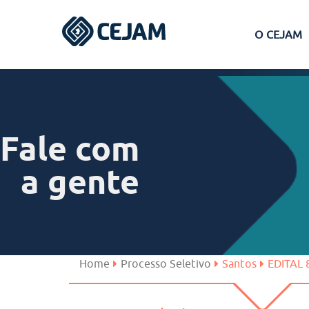
O CEJAM
Assis
Ferraz de Vasconcelos
Fale com
Lins
a gente
Peruíbe
São José dos Campos
Home
Processo Seletivo
Santos
EDITAL