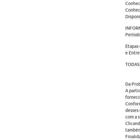
Conhec
Conheci
Disponi
INFOR
Períod
Etapas 
e Entre
TODAS 
Da Pro
A parti
forneci
Conform
desses 
com a s
Clicand
também
Finalid