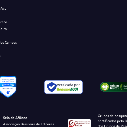
-Açu
Preto
neiro
dos Campos
e
Verificada por
Grupos de pesquis
Selo de Afiliado
certificados pelo D
Associação Brasileira de Editores
dos Grupos de Pes