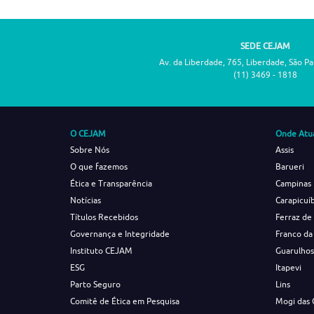
SEDE CEJAM
Av. da Liberdade, 765, Liberdade, São P
(11) 3469 - 1818
O CEJAM
Onde Atu
Sobre Nós
Assis
O que fazemos
Barueri
Ética e Transparência
Campinas
Notícias
Carapicuí
Títulos Recebidos
Ferraz de
Governança e Integridade
Franco da
Instituto CEJAM
Guarulho
ESG
Itapevi
Parto Seguro
Lins
Comitê de Ética em Pesquisa
Mogi das 