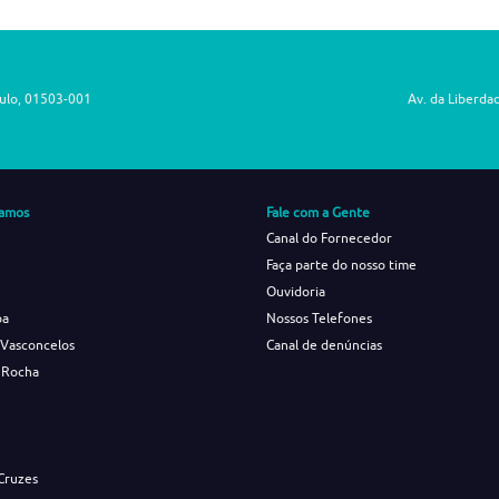
aulo, 01503-001
Av. da Liberda
amos
Fale com a Gente
Canal do Fornecedor
Faça parte do nosso time
Ouvidoria
ba
Nossos Telefones
 Vasconcelos
Canal de denúncias
 Rocha
s
Cruzes