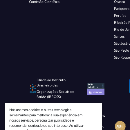
Comissão Científica
Osasco
Pariquera
Peruíbe
Ribeirão 
Rio de Ja
Santos
São José 
São Paulo
São Roqu
Filiada ao Instituto
Brasileiro das
Organizações Sociais de
Saúde (IBROSS)
Nós usamos cookies e outras tecnologias
semelhantes para melhorar a sua experiência em
Revista Tecnico-Cientifica CEJAM Selo
nossos serviços, personalizar publicidade e
Diamante de Ciência Aberta
recomendar conteúdo de seu interesse. Ao utilizar
Diretório Migulim Instituto Brasileiro