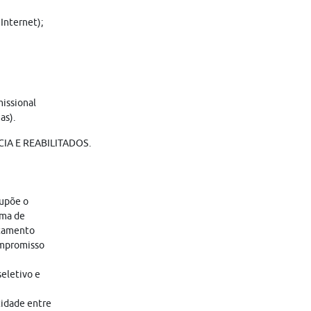
Internet);
missional
as).
IA E REABILITADOS.
supõe o
ama de
atamento
ompromisso
eletivo e
tidade entre