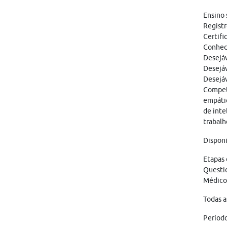
Ensino 
Registr
Certifi
Conheci
Desejáv
Desejáv
Desejáv
Competê
empátic
de inte
trabalh
Disponi
Etapas 
Questio
Médico
Todas a
Período