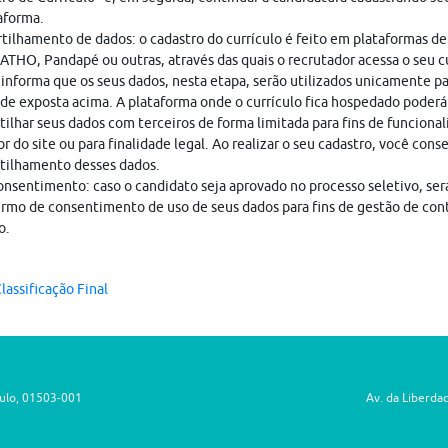
aforma.
ilhamento de dados: o cadastro do currículo é feito em plataformas de
THO, Pandapé ou outras, através das quais o recrutador acessa o seu cu
nforma que os seus dados, nesta etapa, serão utilizados unicamente pa
ade exposta acima. A plataforma onde o currículo fica hospedado poderá
ilhar seus dados com terceiros de forma limitada para fins de funciona
r do site ou para finalidade legal. Ao realizar o seu cadastro, você cons
tilhamento desses dados.
nsentimento: caso o candidato seja aprovado no processo seletivo, ser
rmo de consentimento de uso de seus dados para fins de gestão de con
o.
lassificação Final
aulo, 01503-001
Av. da Liberda