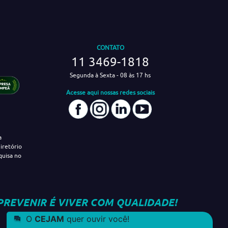
CONTATO
11 3469-1818
Segunda à Sexta - 08 às 17 hs
Acesse aqui nossas redes sociais
a
iretório
quisa no
PREVENIR É VIVER COM QUALIDADE!
O
CEJAM
quer ouvir você!