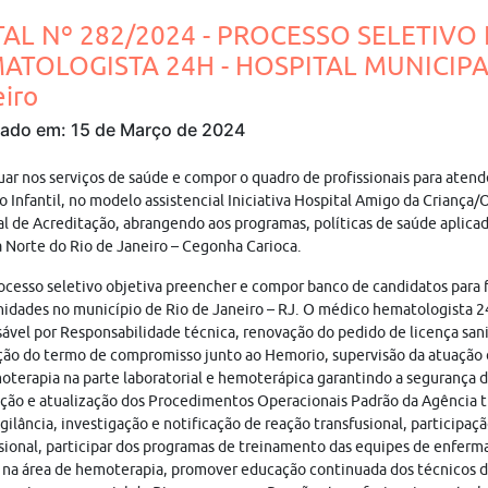
TAL Nº 282/2024 - PROCESSO SELETIVO
ATOLOGISTA 24H - HOSPITAL MUNICIPA
iro
cado em: 15 de Março de 2024
uar nos serviços de saúde e compor o quadro de profissionais para atende
 Infantil, no modelo assistencial Iniciativa Hospital Amigo da Criança
l de Acreditação, abrangendo aos programas, políticas de saúde aplicad
 Norte do Rio de Janeiro – Cegonha Carioca.
ocesso seletivo objetiva preencher e compor banco de candidatos para 
idades no município de Rio de Janeiro – RJ. O médico hematologista 2
ável por Responsabilidade técnica, renovação do pedido de licença sani
ão do termo de compromisso junto ao Hemorio, supervisão da atuação 
terapia na parte laboratorial e hemoterápica garantindo a segurança d
ção e atualização dos Procedimentos Operacionais Padrão da Agência t
ilância, investigação e notificação de reação transfusional, participaç
sional, participar dos programas de treinamento das equipes de enfer
na área de hemoterapia, promover educação continuada dos técnicos 