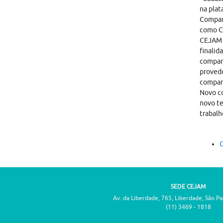
na plat
Compart
como CA
CEJAM i
finalid
compart
provedo
compar
Novo co
novo te
trabalh
C
SEDE CEJAM
Av. da Liberdade, 765, Liberdade, São P
(11) 3469 - 1818