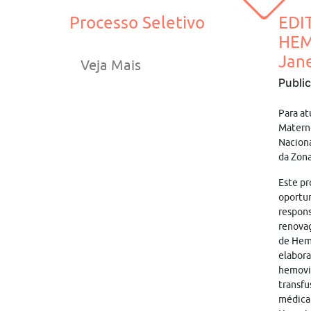
Processo Seletivo
EDI
HEM
Jane
Veja Mais
Publi
Para at
Materno
Naciona
da Zona
Este pr
oportun
respons
renovaç
de Hemo
elabora
hemovig
transfu
médica 