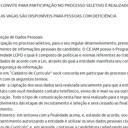
 CONVITE PARA PARTICIPAÇÃO NO PROCESSO SELETIVO É REALIZADO 
AS VAGAS SÃO DISPONÍVEIS PARA PESSOAS COM DEFICIÊNCIA.
teção de Dados Pessoais
cipação no processo seletivo, para o seu regular desenvolvimento, pres
mento de informações pessoais do candidato. O CEJAM possui o Progr
idade LGPD o qual é composto de políticas e normas referentes ao tr
dados de acordo com a Lei, através do qual a entidade manifesta seu c
egurança da informação.
o em “Cadastro de Currículo” você concorda em participar do processo s
 com os seguintes termos:
ade: a captação dos seus dados será realizada unicamente para que a en
ato com você mediante contato telefônico, envio de e-mail ou via out
ação. Todo o tipo de comunicação nesta fase será realizado para o regu
lvimento das etapas de recrutamento e seleção e será cessado ao final
imento.
imento: em sintonia com a finalidade acima, e, estando de acordo, vo
sentimento autorizando a entidade e utilizar os seus dados pessoais cl
ro de Currículo” e, em seguida, continuar a candidatura cadastrando seu