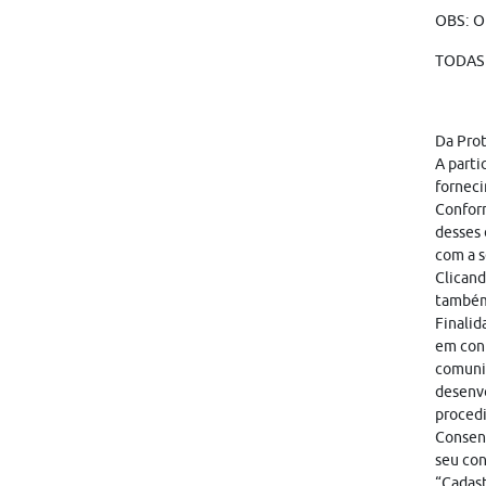
OBS: O
TODAS 
Da Pro
A parti
forneci
Conform
desses 
com a s
Clicand
também
Finalid
em cont
comunic
desenvo
proced
Consent
seu con
“Cadast