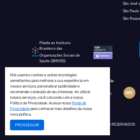
São José 
São Paulo
São Roqu
Filiada ao Instituto
Brasileiro das
Organizações Sociais de
Saúde (IBROSS)
Nós usamos cookies e outras tecnologias
semelhantes para melhorar a sua experiência em
Revista Tecnico-Cientifica CEJAM Selo
nossos serviços, personalizar publicidade e
Diamante de Ciência Aberta
recomendar conteúdo de seu interesse. Ao utilizar
Diretório Migulim Instituto Brasileiro
nossos serviços, você concorda com a nossa
de Informação em Ciência e
Política de Privacidade. Acesse nosso
Portal de
Tecnologia - IBICT
Privacidade
para conhecer mais detalhes da nossa
nova política.
© 2026 TODOS OS DIREITOS RESERVADOS
PROSSEGUIR