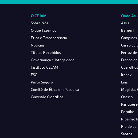
O CEJAM
Onde Atu
Sobre Nós
Assis
O que fazemos
Barueri
Ética e Transparência
Campinas
Notícias
Carapicuí
Títulos Recebidos
Ferraz de
Governança e Integridade
Franco da
Instituto CEJAM
Guarulho
ESG
Itapevi
Parto Seguro
Lins
Comitê de Ética em Pesquisa
Mogi das 
Comissão Científica
Osasco
Pariquera
Peruíbe
Ribeirão 
Rio de Ja
Santos