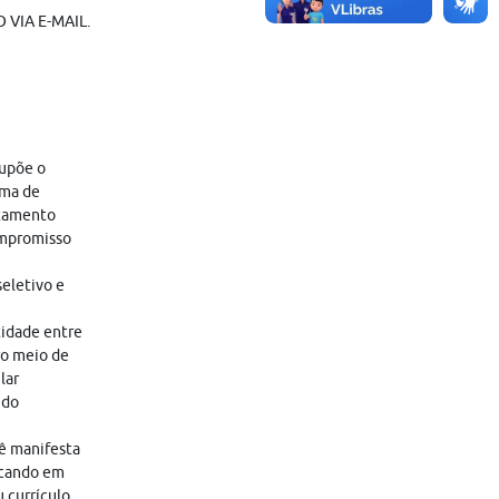
VIA E-MAIL.
supõe o
ama de
atamento
ompromisso
eletivo e
tidade entre
ro meio de
lar
 do
cê manifesta
icando em
 currículo