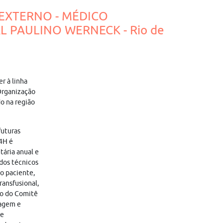
 EXTERNO - MÉDICO
L PAULINO WERNECK - Rio de
r à linha
/Organização
o na região
futuras
4H é
tária anual e
dos técnicos
o paciente,
ransfusional,
ão do Comitê
magem e
de