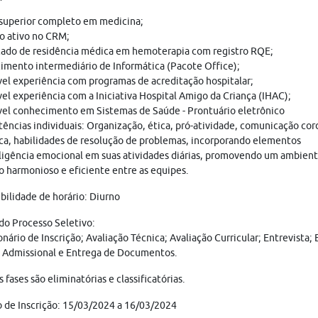
superior completo em medicina;
o ativo no CRM;
cado de residência médica em hemoterapia com registro RQE;
mento intermediário de Informática (Pacote Office);
el experiência com programas de acreditação hospitalar;
el experiência com a Iniciativa Hospital Amigo da Criança (IHAC);
el conhecimento em Sistemas de Saúde - Prontuário eletrônico
ncias individuais: Organização, ética, pró-atividade, comunicação cord
a, habilidades de resolução de problemas, incorporando elementos
ligência emocional em suas atividades diárias, promovendo um ambien
o harmonioso e eficiente entre as equipes.
bilidade de horário: Diurno
do Processo Seletivo:
nário de Inscrição; Avaliação Técnica; Avaliação Curricular; Entrevista;
 Admissional e Entrega de Documentos.
s fases são eliminatórias e classificatórias.
 de Inscrição: 15/03/2024 a 16/03/2024