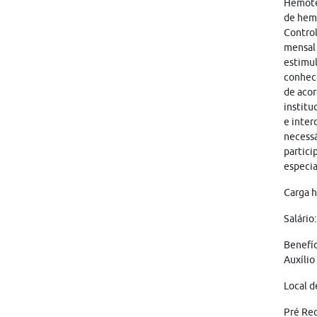
Hemoter
de hemo
Control
mensal 
estimul
conhece
de acor
institu
e inter
necessá
partici
especia
Carga h
Salário
Benefíc
Auxílio
Local d
Pré Req