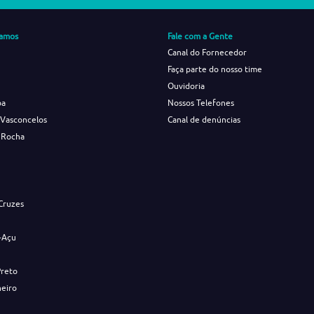
amos
Fale com a Gente
Canal do Fornecedor
Faça parte do nosso time
Ouvidoria
ba
Nossos Telefones
 Vasconcelos
Canal de denúncias
 Rocha
s
Cruzes
-Açu
Preto
neiro