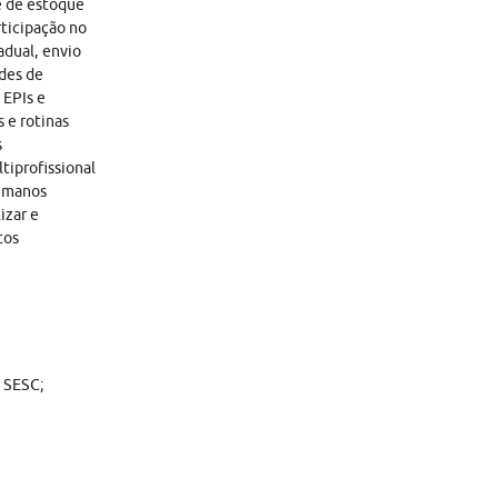
e de estoque
ticipação no
adual, envio
ades de
 EPIs e
 e rotinas
s
tiprofissional
humanos
izar e
tos
o SESC;