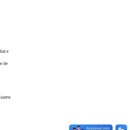
ial e
te de
 Exame