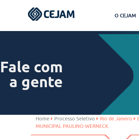
O CEJAM
Assis
Ferraz de Vasconcelos
Fale com
Lins
a gente
Peruíbe
São José dos Campos
Home
Processo Seletivo
Rio de Janeiro
MUNICIPAL PAULINO WERNECK