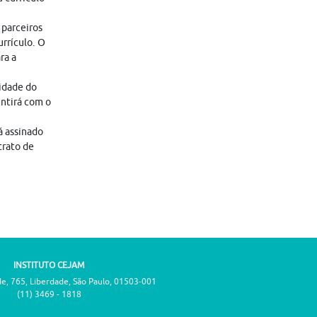
 parceiros
rrículo. O
ra a
lidade do
entirá com o
á assinado
trato de
INSTITUTO CEJAM
de, 765, Liberdade, São Paulo, 01503-001
(11) 3469 - 1818