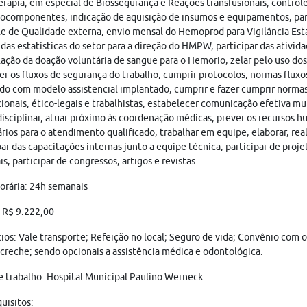
apia, em especial de Biossegurança e Reações transfusionais, control
componentes, indicação de aquisição de insumos e equipamentos, par
e de Qualidade externa, envio mensal do Hemoprod para Vigilância Est
das estatísticas do setor para a direção do HMPW, participar das ativid
ação da doação voluntária de sangue para o Hemorio, zelar pelo uso dos
r os fluxos de segurança do trabalho, cumprir protocolos, normas fluxos
do com modelo assistencial implantado, cumprir e fazer cumprir norma
cionais, ético-legais e trabalhistas, estabelecer comunicação efetiva mul
disciplinar, atuar próximo às coordenação médicas, prever os recursos 
rios para o atendimento qualificado, trabalhar em equipe, elaborar, real
par das capacitações internas junto a equipe técnica, participar de proje
is, participar de congressos, artigos e revistas.
orária: 24h semanais
: R$ 9.222,00
ios: Vale transporte; Refeição no local; Seguro de vida; Convênio com 
 creche; sendo opcionais a assistência médica e odontológica.
e trabalho: Hospital Municipal Paulino Werneck
uisitos: