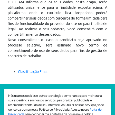
O CEJAM informa que os seus dados, nesta etapa, serão
utilizados unicamente para a finalidade exposta acima. A
plataforma onde o currículo fica hospedado poderá
compartilhar seus dados com terceiros de forma limitada para
fins de funcionalidade do provedor do site ou para finalidade
legal. Ao realizar o seu cadastro, você consentirá com o
compartilhamento desses dados.
Novo consentimento: caso o candidato seja aprovado no
processo seletivo, será assinado novo termo de
consentimento de uso de seus dados para fins de gestão de
contrato de trabalho.
Classificação Final
SEDE CEJAM
Nós usamos cookies e outras tecnologias semelhantes para melhorar a
Av. da Liberdade, 765, Liberdade, São Paulo, 01503-001
sua experiência em nossos serviços, personalizar publicidade e
(11) 3469 - 1818
recomendar conteúdo de seu interesse. Ao utilizar nossos serviços, você
concorda com a nossa Política de Privacidade. Acesse nosso
Portal de
INSTITUTO CEJAM
Privacidade
para conhecer mais detalhes da nossa nova política.