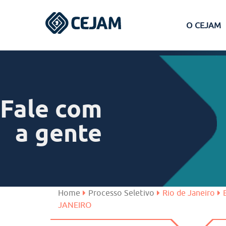
O CEJAM
Assis
Ferraz de Vasconcelos
Fale com
Lins
a gente
Peruíbe
São José dos Campos
Home
Processo Seletivo
Rio de Janeiro
JANEIRO