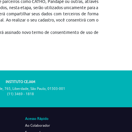
de parceiros como CATHO, Pandapé ou outras, através
dos, nesta etapa, serão utilizados unicamente para a
erá compartilhar seus dados com terceiros de forma
gal. Ao realizar o seu cadastro, você consentirá com o
erá assinado novo termo de consentimento de uso de
INSTITUTO CEJAM
de, 765, Liberdade, São Paulo, 01503-001
(11) 3469 - 1818
Acesso Rápido
Ao Colaborador