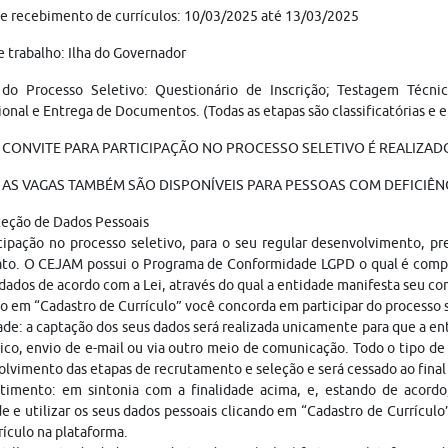
e recebimento de currículos: 10/03/2025 até 13/03/2025
e trabalho: Ilha do Governador
 do Processo Seletivo: Questionário de Inscrição; Testagem Técnic
onal e Entrega de Documentos. (Todas as etapas são classificatórias e e
 CONVITE PARA PARTICIPAÇÃO NO PROCESSO SELETIVO É REALIZADO
AS VAGAS TAMBÉM SÃO DISPONÍVEIS PARA PESSOAS COM DEFICIÊNC
teção de Dados Pessoais
cipação no processo seletivo, para o seu regular desenvolvimento, p
ato. O CEJAM possui o Programa de Conformidade LGPD o qual é compo
dados de acordo com a Lei, através do qual a entidade manifesta seu c
o em “Cadastro de Currículo” você concorda em participar do processo
ade: a captação dos seus dados será realizada unicamente para que a 
ico, envio de e-mail ou via outro meio de comunicação. Todo o tipo de 
lvimento das etapas de recrutamento e seleção e será cessado ao fina
timento: em sintonia com a finalidade acima, e, estando de acordo
e e utilizar os seus dados pessoais clicando em “Cadastro de Currículo
rículo na plataforma.