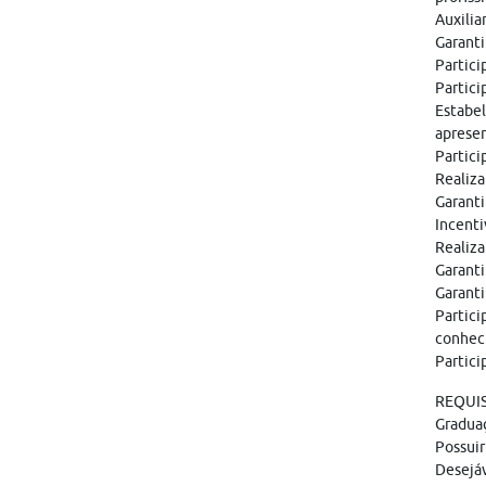
Auxilia
Garanti
Partici
Partici
Estabe
apresen
Partici
Realiza
Garant
Incenti
Realiza
Garanti
Garanti
Partici
conhec
Partici
REQUIS
Gradua
Possuir
Desejáv