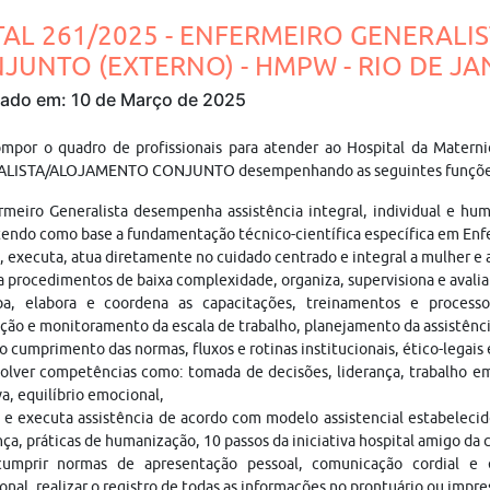
TAL 261/2025 - ENFERMEIRO GENERALI
JUNTO (EXTERNO) - HMPW - RIO DE JANE
cado em: 10 de Março de 2025
ompor o quadro de profissionais para atender ao Hospital da Mate
LISTA/ALOJAMENTO CONJUNTO desempenhando as seguintes funçõe
meiro Generalista desempenha assistência integral, individual e hum
tendo como base a fundamentação técnico-científica específica em En
, executa, atua diretamente no cuidado centrado e integral a mulher e
 procedimentos de baixa complexidade, organiza, supervisiona e avalia
ipa, elabora e coordena as capacitações, treinamentos e process
ção e monitoramento da escala de trabalho, planejamento da assistên
 o cumprimento das normas, fluxos e rotinas institucionais, ético-legais 
olver competências como: tomada de decisões, liderança, trabalho e
va, equilíbrio emocional,
 e executa assistência de acordo com modelo assistencial estabeleci
ça, práticas de humanização, 10 passos da iniciativa hospital amigo da c
umprir normas de apresentação pessoal, comunicação cordial e 
ional, realizar o registro de todas as informações no prontuário ou impre