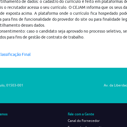
ilhamento de dados: o cadastro do currículo é feito em plataformas 
is o recrutador acessa o seu currículo. O CEJAM informa que os seus da
ade exposta acima. A plataforma onde o currículo fica hospedado pod
a para fins de funcionalidade do provedor do site ou para finalidade le
tilhamento desses dados.
nsentimento: caso o candidato seja aprovado no processo seletivo, s
dos para fins de gestão de contrato de trabalho.
lassificação Final
aulo, 01503-001
Av. da Liberda
amos
Fale com a Gente
Canal do Fornecedor