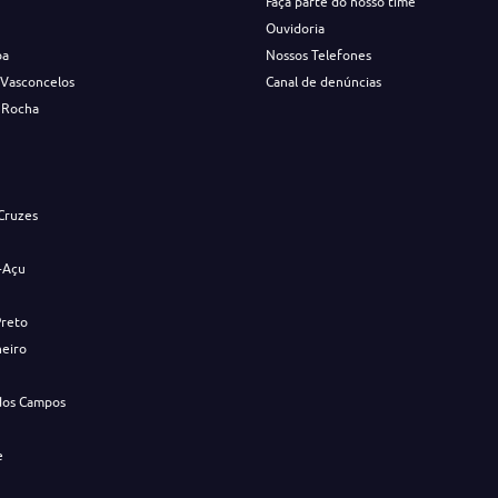
Faça parte do nosso time
Ouvidoria
ba
Nossos Telefones
 Vasconcelos
Canal de denúncias
 Rocha
s
Cruzes
-Açu
Preto
neiro
dos Campos
e