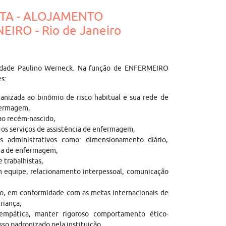
STA - ALOJAMENTO
IRO - Rio de Janeiro
rnidade Paulino Werneck. Na função de ENFERMEIRO
s:
anizada ao binômio de risco habitual e sua rede de
fermagem,
 ao recém-nascido,
 os serviços de assistência de enfermagem,
os administrativos como: dimensionamento diário,
cia de enfermagem,
e trabalhistas,
m equipe, relacionamento interpessoal, comunicação
do, em conformidade com as metas internacionais de
riança,
empática, manter rigoroso comportamento ético-
sso padronizado pela instituição,