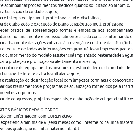
r e acompanhar procedimentos médicos quando solicitado ao binômio,
r a transição do cuidado seguro,
pa e integra equipe multiprofissional e interdisciplinar,
pa da elaboração e execução do plano terapêutico multiprofissional,
lecer prática de apresentação formal e empática aos acompanhant
tar-se nominalmente e profissionalmente a cada contato informando o 
par ativamente das ações voltadas à prevenção e controle da infecção ho
r o registro de todas as informações em prontuário ou impressos padroni
ir o cumprimento do modelo assistencial implantado Maternidade Seg
var a proteção e promoção ao aleitamento materno,
r controle de equipamentos, insumos e gestão de leitos da unidade de 
r transporte inter e extra hospitalar seguro,
r a realização de desinfecção local com limpezas terminais e concorre
par dos treinamentos e programas de atualização fornecidos pela institu
imentos adquiridos,
par de congressos, projetos especiais, e elaboração de artigos científico
ITOS BÁSICOS PARA O CARGO
ção em Enfermagem com COREN ativo,
 experiência mínima de 6 (seis) meses como Enfermeiro na linha materno
el pós graduação na linha materno infantil