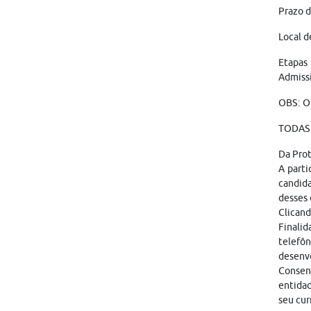
Prazo d
Local d
Etapas
Admissi
OBS: O
TODAS 
Da Pro
A parti
candid
desses 
Clicand
Finalid
telefôn
desenvo
Consen
entidad
seu cur