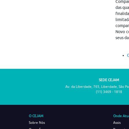
Compart
das qua
finalid
limitad
compar
Novo co
seus da
C
SEDE CEJAM
Av. da Liberdade, 765, Liberdade, São P
(11) 3469 - 1818
O CEJAM
Onde Atu
Sobre Nós
Assis