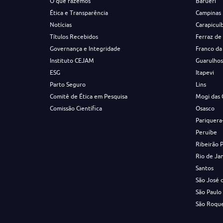
O que fazemos
Barueri
Ética e Transparência
Campinas
Notícias
Carapicuí
Títulos Recebidos
Ferraz de
Governança e Integridade
Franco da
Instituto CEJAM
Guarulho
ESG
Itapevi
Parto Seguro
Lins
Comitê de Ética em Pesquisa
Mogi das 
Comissão Científica
Osasco
Pariquera
Peruíbe
Ribeirão 
Rio de Ja
Santos
São José 
São Paulo
São Roqu