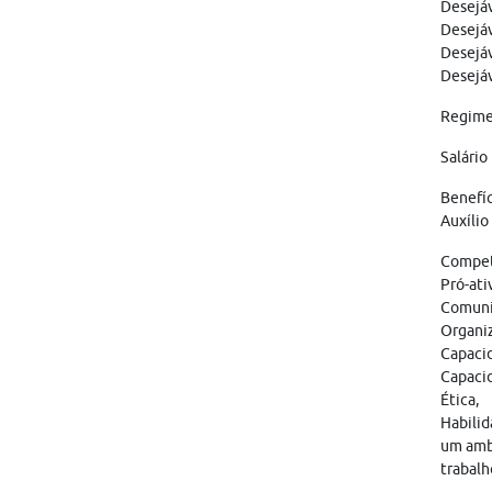
Desejáv
Desejáv
Desejáv
Desejáv
Regime
Salário
Benefíc
Auxílio
Competê
Pró-ati
Comunic
Organi
Capacid
Capacid
Ética,
Habilid
um amb
trabalh