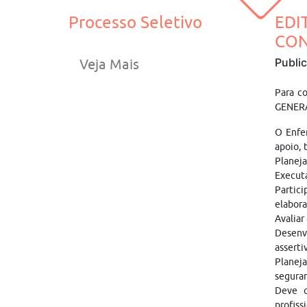
Processo Seletivo
EDI
CON
Publi
Veja Mais
Para c
GENERA
O Enfer
apoio, 
Planeja
Executa
Partic
elabora
Avaliar
Desenv
asserti
Planeja
seguran
Deve c
profiss