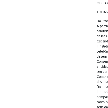
OBS: O
TODAS 
Da Pro
A parti
candid
desses 
Clicand
Finalid
telefôn
desenvo
Consen
entidad
seu cur
Compart
das qua
finalid
limitad
compar
Novo co
seus da