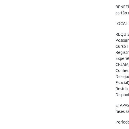
BENEFÍC
cartão 
LOCAL 
REQUIS
Possuir
Curso T
Registr
Experiê
CEJAM
Conheci
Desejá
Esocial)
Residir
Disponi
ETAPAS:
fases sã
Período