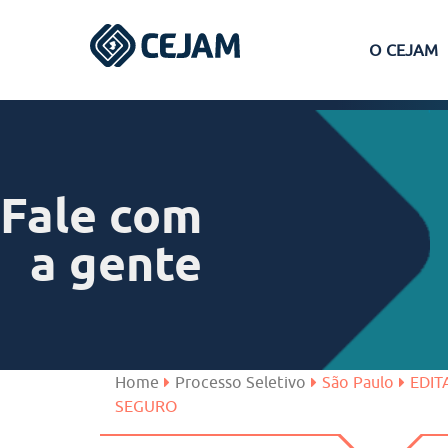
O CEJAM
Assis
Ferraz de Vasconcelos
Fale com
Lins
a gente
Peruíbe
São José dos Campos
Home
Processo Seletivo
São Paulo
EDIT
SEGURO