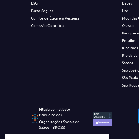
ESG
Itapevi
Parto Seguro
Lins
Comitê de Ética em Pesquisa
Mogi das 
Comissão Científica
Osasco
Pariquera
Peruíbe
Ribeirão 
Rio de Ja
Santos
São José 
São Paulo
São Roqu
Filiada ao Instituto
Brasileiro das
Organizações Sociais de
Saúde (IBROSS)