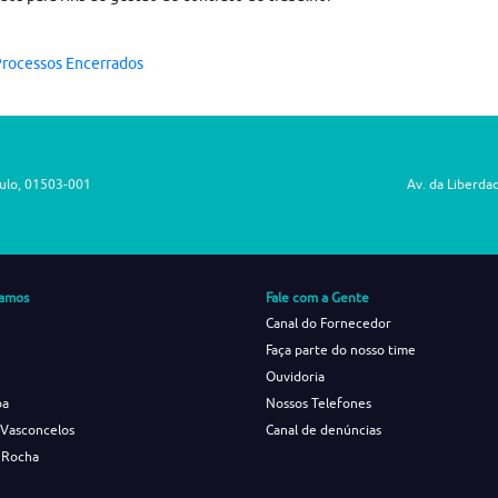
rocessos Encerrados
aulo, 01503-001
Av. da Liberda
amos
Fale com a Gente
Canal do Fornecedor
Faça parte do nosso time
Ouvidoria
ba
Nossos Telefones
 Vasconcelos
Canal de denúncias
 Rocha
s