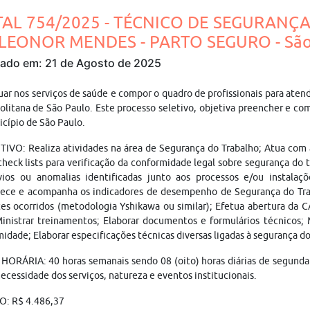
TAL 754/2025 - TÉCNICO DE SEGURANÇ
LEONOR MENDES - PARTO SEGURO - São
cado em: 21 de Agosto de 2025
uar nos serviços de saúde e compor o quadro de profissionais para ate
litana de São Paulo. Este processo seletivo, objetiva preencher e co
cípio de São Paulo.
IVO: Realiza atividades na área de Segurança do Trabalho; Atua com a
check lists para verificação da conformidade legal sobre segurança do 
vios ou anomalias identificadas junto aos processos e/ou instalaç
ece e acompanha os indicadores de desempenho de Segurança do Traba
es ocorridos (metodologia Yshikawa ou similar); Efetua abertura da 
Ministrar treinamentos; Elaborar documentos e formulários técnicos
idade; Elaborar especificações técnicas diversas ligadas à segurança do 
ORÁRIA: 40 horas semanais sendo 08 (oito) horas diárias de segunda a
ecessidade dos serviços, natureza e eventos institucionais.
O: R$ 4.486,37