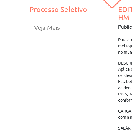
Processo Seletivo
EDI
HM 
Publi
Veja Mais
Para at
metropo
no muni
DESCRIT
Aplica 
os des
Estabel
acident
INSS; 
conform
CARGA H
com a n
SALÁRI