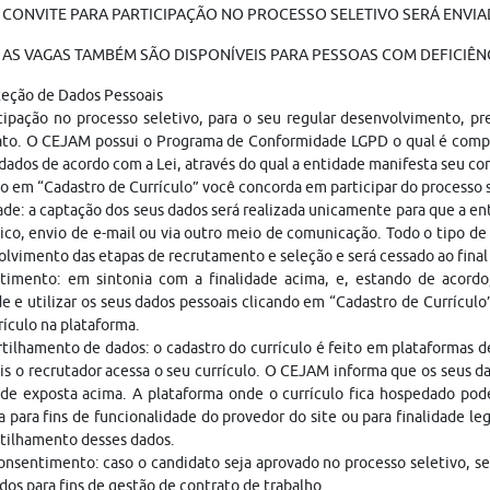
 CONVITE PARA PARTICIPAÇÃO NO PROCESSO SELETIVO SERÁ ENVIAD
AS VAGAS TAMBÉM SÃO DISPONÍVEIS PARA PESSOAS COM DEFICIÊNC
teção de Dados Pessoais
cipação no processo seletivo, para o seu regular desenvolvimento, p
ato. O CEJAM possui o Programa de Conformidade LGPD o qual é compo
dados de acordo com a Lei, através do qual a entidade manifesta seu c
o em “Cadastro de Currículo” você concorda em participar do processo
ade: a captação dos seus dados será realizada unicamente para que a 
ico, envio de e-mail ou via outro meio de comunicação. Todo o tipo de 
lvimento das etapas de recrutamento e seleção e será cessado ao fina
timento: em sintonia com a finalidade acima, e, estando de acordo
e e utilizar os seus dados pessoais clicando em “Cadastro de Currículo
rículo na plataforma.
ilhamento de dados: o cadastro do currículo é feito em plataformas 
is o recrutador acessa o seu currículo. O CEJAM informa que os seus da
ade exposta acima. A plataforma onde o currículo fica hospedado pod
a para fins de funcionalidade do provedor do site ou para finalidade le
tilhamento desses dados.
nsentimento: caso o candidato seja aprovado no processo seletivo, s
dos para fins de gestão de contrato de trabalho.