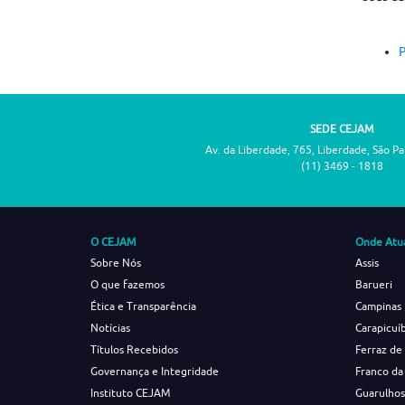
P
SEDE CEJAM
Av. da Liberdade, 765, Liberdade, São P
(11) 3469 - 1818
O CEJAM
Onde Atu
Sobre Nós
Assis
O que fazemos
Barueri
Ética e Transparência
Campinas
Notícias
Carapicuí
Títulos Recebidos
Ferraz de
Governança e Integridade
Franco da
Instituto CEJAM
Guarulho