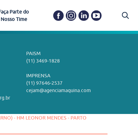
Faça Parte do
Nosso Time
Carapicuíba
Ética e Transparência
PAISM
in memoriam) em
Itapevi
(11) 3469-1828
o, visão e valores?
ações
Governança e Integridade
ustentabilidade
ime.
Pariquera-Açu
ilidade social e
IMPRENSA
as pelo CEJAM e
ura Humanizada
Comitê de Ética em Pesquisa
(11) 97646‑2537
Santos
cejam@agenciamaquina.com
rg.br
Gestão de Qualidade
ERNO) - HM LEONOR MENDES - PARTO