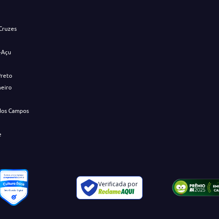
Cruzes
-Açu
Preto
neiro
dos Campos
e
Verificada por