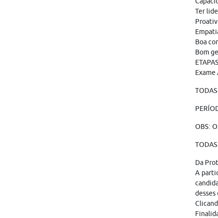
Capacid
Ter lid
Proativ
Empatia
Boa com
Bom ge
ETAPAS 
Exame 
TODAS 
PERÍOD
OBS: O
TODAS 
Da Pro
A parti
candid
desses 
Clicand
Finalid