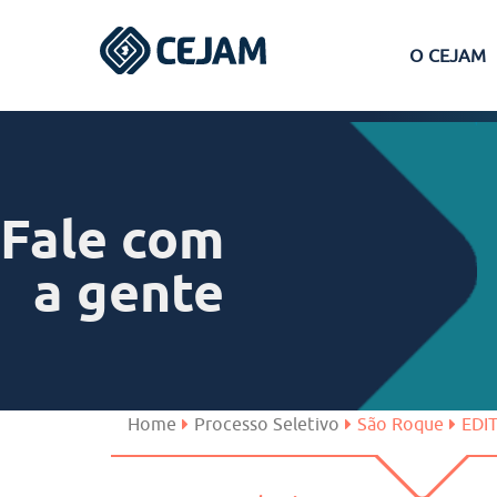
O CEJAM
Assis
Ferraz de Vasconcelos
Fale com
Lins
a gente
Peruíbe
São José dos Campos
Home
Processo Seletivo
São Roque
EDI