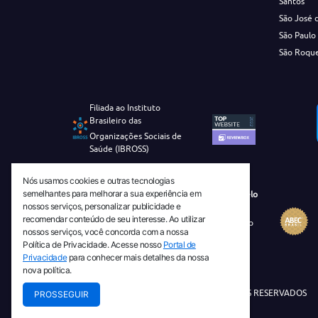
Santos
São José 
São Paulo
São Roqu
Filiada ao Instituto
Brasileiro das
Organizações Sociais de
Saúde (IBROSS)
Nós usamos cookies e outras tecnologias
semelhantes para melhorar a sua experiência em
Revista Tecnico-Cientifica CEJAM Selo
nossos serviços, personalizar publicidade e
Diamante de Ciência Aberta
recomendar conteúdo de seu interesse. Ao utilizar
Diretório Migulim Instituto Brasileiro
nossos serviços, você concorda com a nossa
de Informação em Ciência e
Política de Privacidade. Acesse nosso
Portal de
Tecnologia - IBICT
Privacidade
para conhecer mais detalhes da nossa
nova política.
© 2026 TODOS OS DIREITOS RESERVADOS
PROSSEGUIR