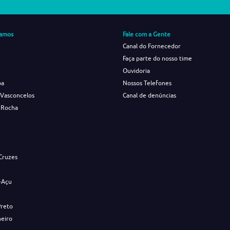
amos
Fale com a Gente
Canal do Fornecedor
Faça parte do nosso time
Ouvidoria
ba
Nossos Telefones
 Vasconcelos
Canal de denúncias
 Rocha
s
Cruzes
-Açu
Preto
neiro