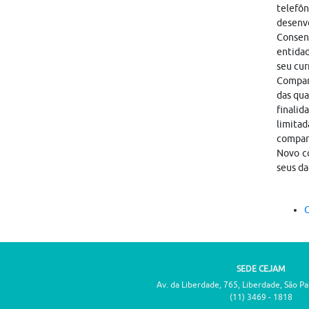
telefôn
desenvo
Consen
entidad
seu cur
Compart
das qua
finalid
limitad
compar
Novo co
seus da
C
SEDE CEJAM
Av. da Liberdade, 765, Liberdade, São P
(11) 3469 - 1818