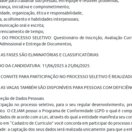
ade para trabalhar sob pressão, em equipe e resolver problemas;
erança, iniciativa e comprometimento;
idade, organização, ética e responsabilidade;
, acolhimento e habilidades interpessoais;
unicação oral e escrita;
renciamento de tempo;
DO PROCESSO SELETIVO: Questionário de Inscrição; Avaliação Curricul
Admissional e Entrega de Documentos;
AS FASES SÃO ELIMINATÓRIAS E CLASSIFICATÓRIAS
O DA CANDIDATURA: 11/06/2025 à 25/06/2025.
 CONVITE PARA PARTICIPAÇÃO NO PROCESSO SELETIVO É REALIZADO
AS VAGAS TAMBÉM SÃO DISPONÍVEIS PARA PESSOAS COM DEFICIÊNC
teção de Dados Pessoais
cipação no processo seletivo, para o seu regular desenvolvimento, p
ato. O CEJAM possui o Programa de Conformidade LGPD o qual é compo
dados de acordo com a Lei, através do qual a entidade manifesta seu c
o em “Cadastro de Currículo” você concorda em participar do processo
ade: a captação dos seus dados será realizada unicamente para que a 