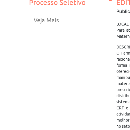
Processo Seletivo
EDI
Publi
Veja Mais
LOCAL
Para a
Materni
DESCRI
O Farma
raciona
forma i
ofereci
manipu
materia
prescr
distri
sistema
CRF e d
ativida
melhori
no seto