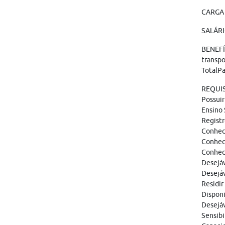
CARGA 
SALÁRI
BENEFÍC
transpo
TotalPa
REQUIS
Possuir
Ensino
Registr
Conheci
Conheci
Conhec
Desejáv
Desejáv
Residir
Disponi
Desejáv
Sensibi