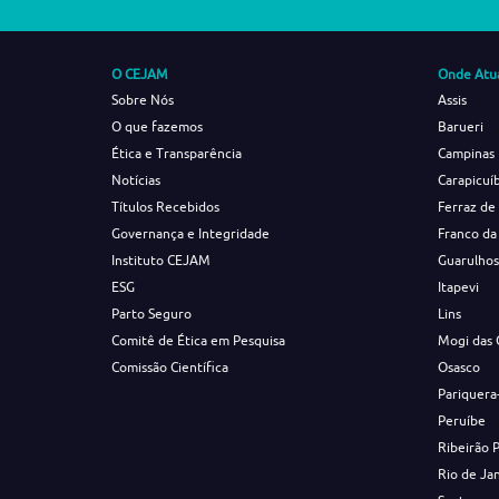
O CEJAM
Onde Atu
Sobre Nós
Assis
O que fazemos
Barueri
Ética e Transparência
Campinas
Notícias
Carapicuí
Títulos Recebidos
Ferraz de
Governança e Integridade
Franco da
Instituto CEJAM
Guarulho
ESG
Itapevi
Parto Seguro
Lins
Comitê de Ética em Pesquisa
Mogi das 
Comissão Científica
Osasco
Pariquera
Peruíbe
Ribeirão 
Rio de Ja