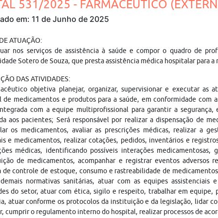
TAL 531/2025 - FARMACÊUTICO (EXTERN
cado em: 11 de Junho de 2025
 DE ATUAÇÃO:
tuar nos serviços de assistência à saúde e compor o quadro de prof
dade Sotero de Souza, que presta assistência médica hospitalar para a
ÇÃO DAS ATIVIDADES:
cêutico objetiva planejar, organizar, supervisionar e executar as a
l de medicamentos e produtos para a saúde, em conformidade com as 
ntegrada com a equipe multiprofissional para garantir a segurança,
da aos pacientes; Será responsável por realizar a dispensação de m
lar os medicamentos, avaliar as prescrições médicas, realizar a g
is e medicamentos, realizar cotações, pedidos, inventários e registr
ições médicas, identificando possíveis interações medicamentosas, 
buição de medicamentos, acompanhar e registrar eventos adversos r
 de controle de estoque, consumo e rastreabilidade de medicamentos,
emais normativas sanitárias, atuar com as equipes assistenciais e a
des do setor, atuar com ética, sigilo e respeito, trabalhar em equipe,
a, atuar conforme os protocolos da instituição e da legislação, lidar 
r, cumprir o regulamento interno do hospital, realizar processos de aco