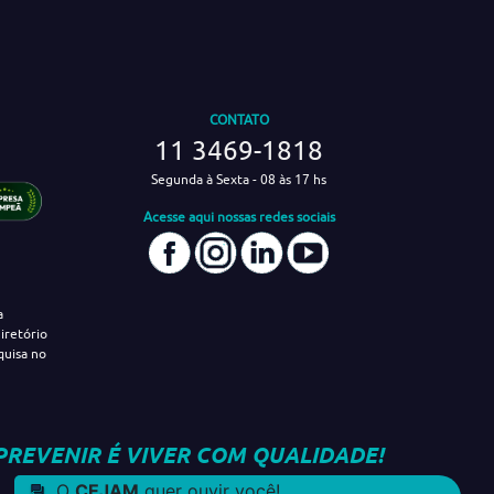
CONTATO
11 3469-1818
Segunda à Sexta - 08 às 17 hs
Acesse aqui nossas redes sociais
a
iretório
quisa no
PREVENIR É VIVER COM QUALIDADE!
O
CEJAM
quer ouvir você!