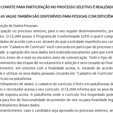
 CONVITE PARA PARTICIPAÇÃO NO PROCESSO SELETIVO É REALIZADO
AS VAGAS TAMBÉM SÃO DISPONÍVEIS PARA PESSOAS COM DEFICIÊNC
teção de Dados Pessoais
cipação no processo seletivo, para o seu regular desenvolvimento, p
ato. O CEJAM possui o Programa de Conformidade LGPD o qual é compo
dados de acordo com a Lei, através do qual a entidade manifesta seu c
o em “Cadastro de Currículo” você concorda em participar do processo
ade: a captação dos seus dados será realizada unicamente para que a 
ico, envio de e-mail ou via outro meio de comunicação. Todo o tipo de 
lvimento das etapas de recrutamento e seleção e será cessado ao fina
timento: em sintonia com a finalidade acima, e, estando de acordo
e e utilizar os seus dados pessoais clicando em “Cadastro de Currículo
rículo na plataforma.
ilhamento de dados: o cadastro do currículo é feito em plataformas 
is o recrutador acessa o seu currículo. O CEJAM informa que os seus da
ade exposta acima. A plataforma onde o currículo fica hospedado pod
a para fins de funcionalidade do provedor do site ou para finalidade le
tilhamento desses dados.
nsentimento: caso o candidato seja aprovado no processo seletivo, s