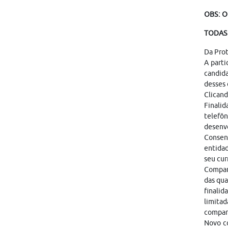
OBS: O
TODAS 
Da Pro
A parti
candid
desses 
Clicand
Finalid
telefôn
desenvo
Consen
entidad
seu cur
Compart
das qua
finalid
limitad
compar
Novo co