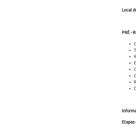
Local d
PRÉ - 
G
T
R
E
C
C
R
D
Informa
Etapas 