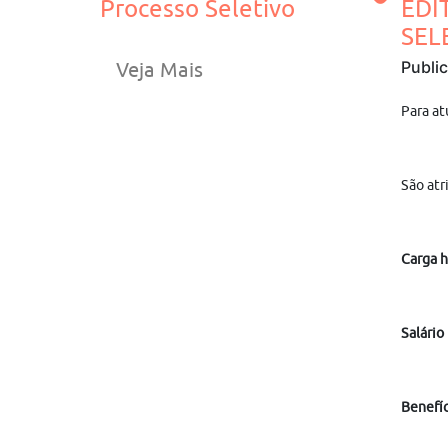
Processo Seletivo
EDI
SEL
Publi
Veja Mais
Para at
São atr
Carga h
Salário
Benefíc