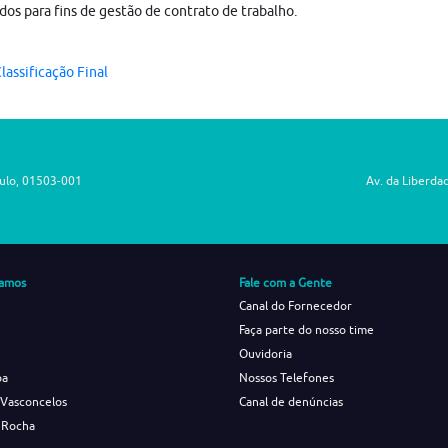
dos para fins de gestão de contrato de trabalho.
lassificação Final
aulo, 01503-001
Av. da Liberda
amos
Fale com a Gente
Canal do Fornecedor
Faça parte do nosso time
Ouvidoria
ba
Nossos Telefones
 Vasconcelos
Canal de denúncias
 Rocha