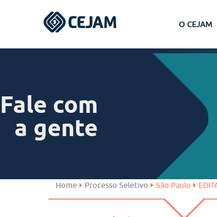
O CEJAM
Assis
Ferraz de Vasconcelos
Fale com
Lins
a gente
Peruíbe
São José dos Campos
Home
Processo Seletivo
São Paulo
EDIT