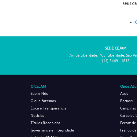
seus da
C
SEDE CEJAM
Av. da Liberdade, 765, Liberdade, São P
(11) 3469 - 1818
O CEJAM
Onde Atu
Sobre Nós
Assis
O que fazemos
Barueri
Ética e Transparência
Campinas
Notícias
Carapicuí
Títulos Recebidos
Ferraz de
Governança e Integridade
Franco da