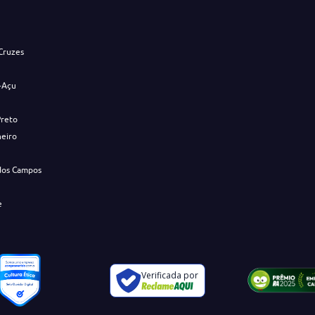
s
Cruzes
-Açu
Preto
neiro
dos Campos
e
Verificada por