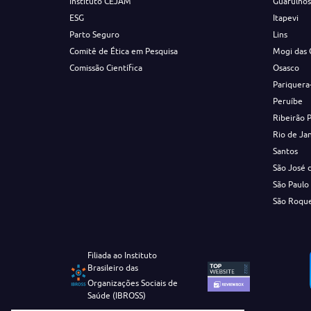
Instituto CEJAM
Guarulho
ESG
Itapevi
Parto Seguro
Lins
Comitê de Ética em Pesquisa
Mogi das 
Comissão Científica
Osasco
Pariquera
Peruíbe
Ribeirão 
Rio de Ja
Santos
São José 
São Paulo
São Roqu
Filiada ao Instituto
Brasileiro das
Organizações Sociais de
Saúde (IBROSS)