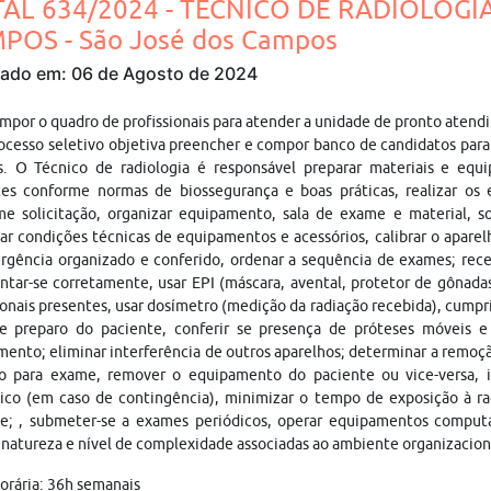
TAL 634/2024 - TÉCNICO DE RADIOLOGIA
POS - São José dos Campos
cado em: 06 de Agosto de 2024
mpor o quadro de profissionais para atender a unidade de pronto ate
ocesso seletivo objetiva preencher e compor banco de candidatos para
. O Técnico de radiologia é responsável preparar materiais e equi
tes conforme normas de biossegurança e boas práticas, realizar os
e solicitação, organizar equipamento, sala de exame e material, so
ar condições técnicas de equipamentos e acessórios, calibrar o apar
rgência organizado e conferido, ordenar a sequência de exames; rec
tar-se corretamente, usar EPI (máscara, avental, protetor de gônadas
ionais presentes, usar dosímetro (medição da radiação recebida), cumpr
s e preparo do paciente, conferir se presença de próteses móveis e
ento; eliminar interferência de outros aparelhos; determinar a remoçã
ho para exame, remover o equipamento do paciente ou vice-versa, i
ico (em caso de contingência), minimizar o tempo de exposição à rad
te; , submeter-se a exames periódicos, operar equipamentos computa
atureza e nível de complexidade associadas ao ambiente organizacion
orária: 36h semanais