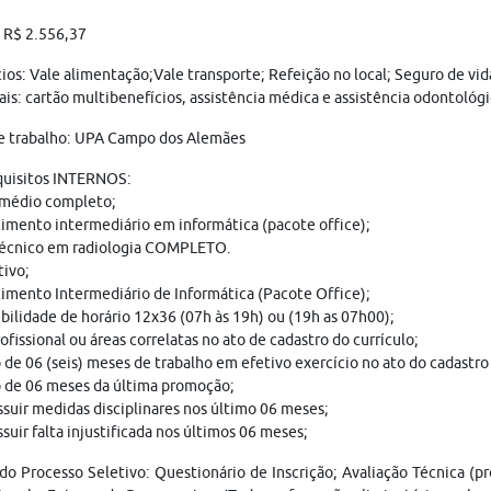
: R$ 2.556,37
ios: Vale alimentação;Vale transporte; Refeição no local; Seguro de vi
is: cartão multibenefícios, assistência médica e assistência odontológi
de trabalho: UPA Campo dos Alemães
quisitos INTERNOS:
 médio completo;
mento intermediário em informática (pacote office);
técnico em radiologia COMPLETO.
ivo;
mento Intermediário de Informática (Pacote Office);
bilidade de horário 12x36 (07h às 19h) ou (19h as 07h00);
ofissional ou áreas correlatas no ato de cadastro do currículo;
de 06 (seis) meses de trabalho em efetivo exercício no ato do cadastro
 de 06 meses da última promoção;
suir medidas disciplinares nos último 06 meses;
suir falta injustificada nos últimos 06 meses;
do Processo Seletivo: Questionário de Inscrição; Avaliação Técnica (pr