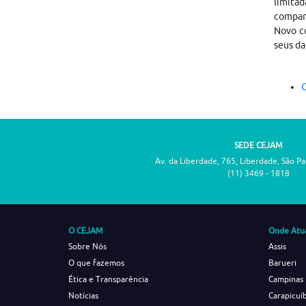
limitad
compar
Novo co
seus da
C
SEDE CEJAM
Av. da Liberdade, 765, Liberdade, São P
(11) 3469 - 1818
O CEJAM
Onde Atu
Sobre Nós
Assis
O que fazemos
Barueri
Ética e Transparência
Campinas
Notícias
Carapicuí