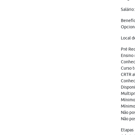
Salário
Benefíc
Opciona
Local 
Pré Re
Ensino
Conheci
Curso 
CRTR at
Conheci
Disponi
Multipr
Mínimo 
Mínimo
Não pos
Não pos
Etapas 