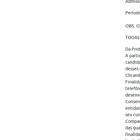
Admissi
Período
OBS: O
TODAS 
Da Pro
A parti
candid
desses 
Clicand
Finalid
telefôn
desenvo
Consen
entidad
seu cur
Compart
das qua
finalid