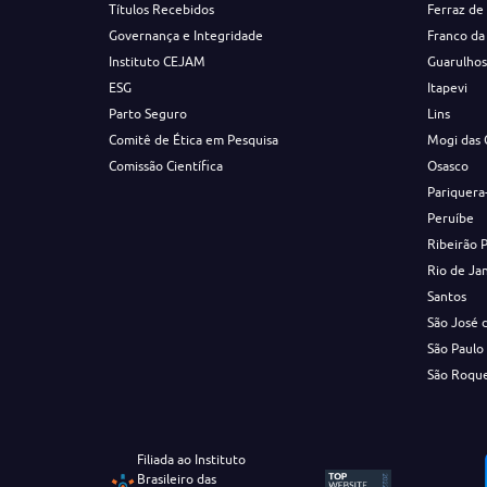
Títulos Recebidos
Ferraz de
Governança e Integridade
Franco da
Instituto CEJAM
Guarulho
ESG
Itapevi
Parto Seguro
Lins
Comitê de Ética em Pesquisa
Mogi das 
Comissão Científica
Osasco
Pariquera
Peruíbe
Ribeirão 
Rio de Ja
Santos
São José 
São Paulo
São Roqu
Filiada ao Instituto
Brasileiro das