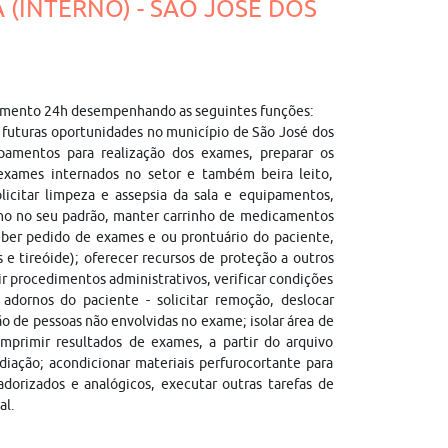
 (INTERNO) - SÃO JOSÉ DOS
ndimento 24h desempenhando as seguintes funções:
 futuras oportunidades no município de São José dos
pamentos para realização dos exames, preparar os
 exames internados no setor e também beira leito,
licitar limpeza e assepsia da sala e equipamentos,
elho no seu padrão, manter carrinho de medicamentos
eber pedido de exames e ou prontuário do paciente,
 e tireóide); oferecer recursos de proteção a outros
ir procedimentos administrativos, verificar condições
 adornos do paciente - solicitar remoção, deslocar
o de pessoas não envolvidas no exame; isolar área de
mprimir resultados de exames, a partir do arquivo
iação; acondicionar materiais perfurocortante para
dorizados e analógicos, executar outras tarefas de
al.