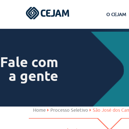
O CEJAM
Assis
Ferraz de Vasconcelos
Fale com
Lins
a gente
Peruíbe
São José dos Campos
Home
Processo Seletivo
São José dos Ca