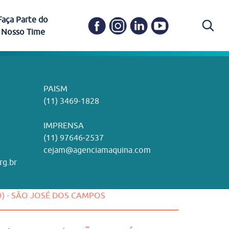
Faça Parte do
Nosso Time
Carapicuíba
Ética e Transparência
PAISM
in memoriam) em
Itapevi
(11) 3469-1828
o, visão e valores?
ações
Governança e Integridade
ustentabilidade
ime.
Pariquera-Açu
ilidade social e
IMPRENSA
as pelo CEJAM e
ura Humanizada
Comitê de Ética em Pesquisa
(11) 97646‑2537
Santos
cejam@agenciamaquina.com
rg.br
Gestão de Qualidade
NO) - SÃO JOSÉ DOS CAMPOS