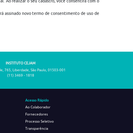
gal. Ao realizar o seu cadastro, você consentirá com o
erá assinado novo termo de consentimento de uso de
INSTITUTO CEJAM
de, 765, Liberdade, São Paulo, 01503-001
(11) 3469 - 1818
Acesso Rápido
Ao Colaborador
Fornecedores
Processo Seletivo
Transparência