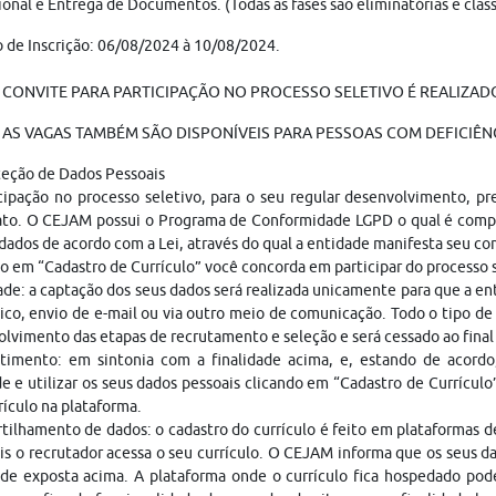
onal e Entrega de Documentos. (Todas as fases são eliminatórias e classi
 de Inscrição: 06/08/2024 à 10/08/2024.
 CONVITE PARA PARTICIPAÇÃO NO PROCESSO SELETIVO É REALIZADO 
AS VAGAS TAMBÉM SÃO DISPONÍVEIS PARA PESSOAS COM DEFICIÊNC
teção de Dados Pessoais
cipação no processo seletivo, para o seu regular desenvolvimento, p
ato. O CEJAM possui o Programa de Conformidade LGPD o qual é compo
dados de acordo com a Lei, através do qual a entidade manifesta seu c
o em “Cadastro de Currículo” você concorda em participar do processo
ade: a captação dos seus dados será realizada unicamente para que a 
ico, envio de e-mail ou via outro meio de comunicação. Todo o tipo de 
lvimento das etapas de recrutamento e seleção e será cessado ao fina
timento: em sintonia com a finalidade acima, e, estando de acordo
e e utilizar os seus dados pessoais clicando em “Cadastro de Currículo
rículo na plataforma.
ilhamento de dados: o cadastro do currículo é feito em plataformas 
is o recrutador acessa o seu currículo. O CEJAM informa que os seus da
ade exposta acima. A plataforma onde o currículo fica hospedado pod