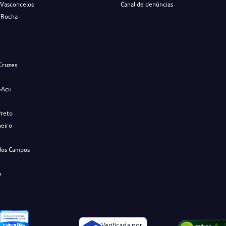
 Vasconcelos
Canal de denúncias
 Rocha
s
Cruzes
-Açu
Preto
neiro
dos Campos
e
Verificada por