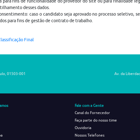
a para fins de funcionalidade do provedor do site ou para finalidade le
tilhamento desses dados.
nsentimento: caso o candidato seja aprovado no processo seletivo, s
dos para fins de gestão de contrato de trabalho.
lassificação Final
aulo, 01503-001
Av. da Liberda
amos
Fale com a Gente
Canal do Fornecedor
Faça parte do nosso time
Ouvidoria
ba
Nossos Telefones