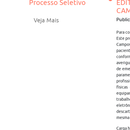
Processo Seletivo
EDI
CAM
Publi
Veja Mais
Para co
Este pr
Campos
pacien
conform
averigu
de eme
paramen
profiss
física
equipam
trabal
eletrôn
descar
mesma n
Carga h