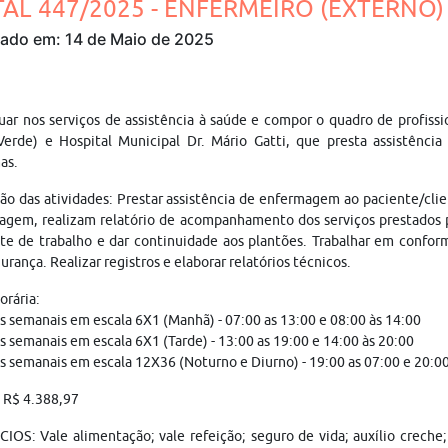
TAL 447/2025 - ENFERMEIRO (EXTERNO) 
cado em: 14 de Maio de 2025
uar nos serviços de assistência à saúde e compor o quadro de profiss
Verde) e Hospital Municipal Dr. Mário Gatti, que presta assistênci
as.
ão das atividades: Prestar assistência de enfermagem ao paciente/clie
gem, realizam relatório de acompanhamento dos serviços prestados p
e de trabalho e dar continuidade aos plantões. Trabalhar em confor
urança. Realizar registros e elaborar relatórios técnicos.
orária:
s semanais em escala 6X1 (Manhã) - 07:00 as 13:00 e 08:00 às 14:00
s semanais em escala 6X1 (Tarde) - 13:00 as 19:00 e 14:00 às 20:00
s semanais em escala 12X36 (Noturno e Diurno) - 19:00 as 07:00 e 20:
: R$ 4.388,97
IOS: Vale alimentação; vale refeição; seguro de vida; auxílio creche