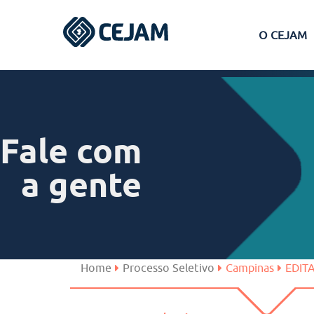
O CEJAM
Assis
Ferraz de Vasconcelos
Fale com
Lins
a gente
Peruíbe
São José dos Campos
Home
Processo Seletivo
Campinas
EDIT