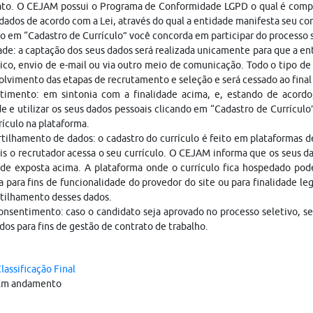
ato. O CEJAM possui o Programa de Conformidade LGPD o qual é compo
dados de acordo com a Lei, através do qual a entidade manifesta seu c
o em “Cadastro de Currículo” você concorda em participar do processo
ade: a captação dos seus dados será realizada unicamente para que a 
ico, envio de e-mail ou via outro meio de comunicação. Todo o tipo de 
lvimento das etapas de recrutamento e seleção e será cessado ao fina
timento: em sintonia com a finalidade acima, e, estando de acordo
e e utilizar os seus dados pessoais clicando em “Cadastro de Currículo
rículo na plataforma.
ilhamento de dados: o cadastro do currículo é feito em plataformas 
is o recrutador acessa o seu currículo. O CEJAM informa que os seus da
ade exposta acima. A plataforma onde o currículo fica hospedado pod
a para fins de funcionalidade do provedor do site ou para finalidade le
tilhamento desses dados.
nsentimento: caso o candidato seja aprovado no processo seletivo, s
dos para fins de gestão de contrato de trabalho.
lassificação Final
Em andamento