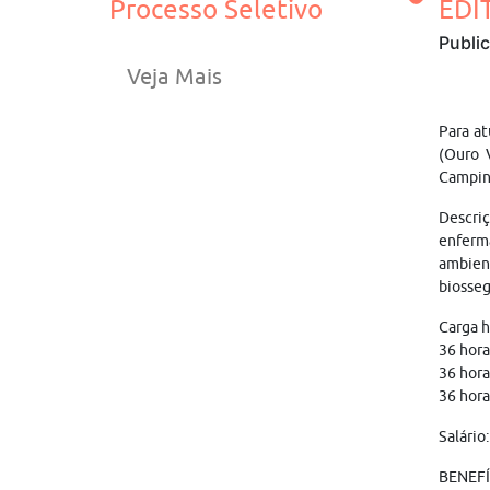
Processo Seletivo
EDI
Publi
Veja Mais
Para at
(Ouro 
Campin
Descriç
enferma
ambient
biosseg
Carga h
36 hora
36 hora
36 hora
Salário
BENEFÍC