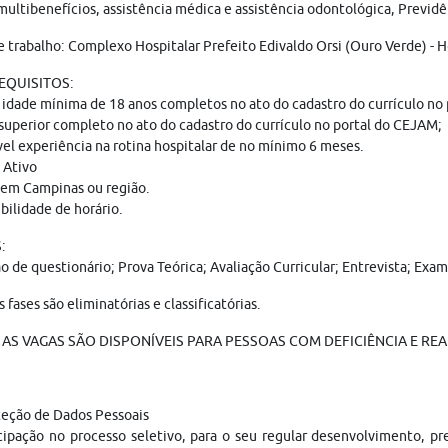
multibenefícios, assistência médica e assistência odontológica, Previdê
e trabalho: Complexo Hospitalar Prefeito Edivaldo Orsi (Ouro Verde) - H
REQUISITOS:
 idade mínima de 18 anos completos no ato do cadastro do currículo no
superior completo no ato do cadastro do currículo no portal do CEJAM;
el experiência na rotina hospitalar de no mínimo 6 meses.
Ativo
 em Campinas ou região.
bilidade de horário.
:
ão de questionário; Prova Teórica; Avaliação Curricular; Entrevista; E
s fases são eliminatórias e classificatórias.
AS VAGAS SÃO DISPONÍVEIS PARA PESSOAS COM DEFICIÊNCIA E REA
teção de Dados Pessoais
cipação no processo seletivo, para o seu regular desenvolvimento, p