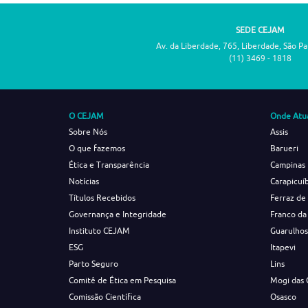
SEDE CEJAM
Av. da Liberdade, 765, Liberdade, São P
(11) 3469 - 1818
O CEJAM
Onde Atu
Sobre Nós
Assis
O que fazemos
Barueri
Ética e Transparência
Campinas
Notícias
Carapicuí
Títulos Recebidos
Ferraz de
Governança e Integridade
Franco da
Instituto CEJAM
Guarulho
ESG
Itapevi
Parto Seguro
Lins
Comitê de Ética em Pesquisa
Mogi das 
Comissão Científica
Osasco