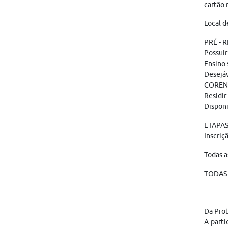
cartão 
Local d
PRÉ - 
Possuir
Ensino 
Desejáv
COREN 
Residir
Disponi
ETAPAS
Inscriç
Todas a
TODAS 
Da Pro
A parti