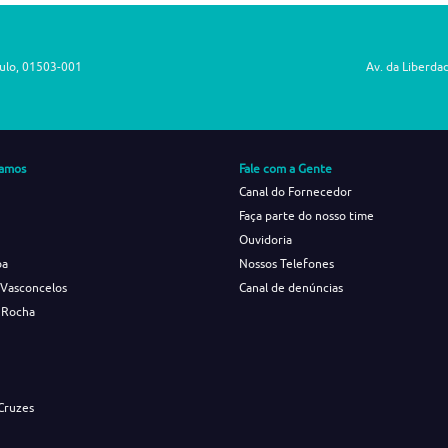
aulo, 01503-001
Av. da Liberda
amos
Fale com a Gente
Canal do Fornecedor
Faça parte do nosso time
Ouvidoria
ba
Nossos Telefones
 Vasconcelos
Canal de denúncias
 Rocha
s
Cruzes