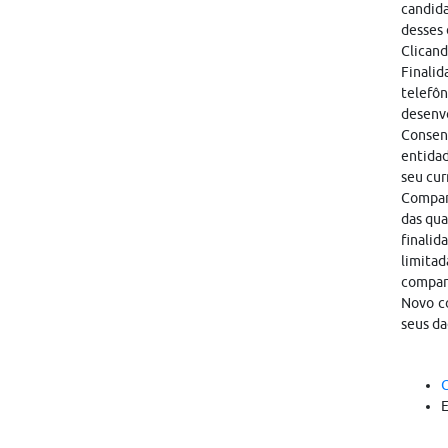
candid
desses 
Clicand
Finalid
telefôn
desenvo
Consen
entidad
seu cur
Compart
das qua
finalid
limitad
compar
Novo co
seus da
C