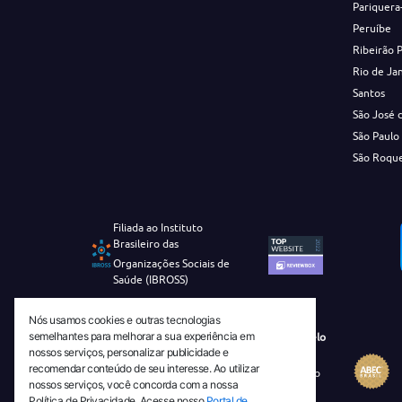
Pariquera
Peruíbe
Ribeirão 
Rio de Ja
Santos
São José 
São Paulo
São Roqu
Filiada ao Instituto
Brasileiro das
Organizações Sociais de
Saúde (IBROSS)
Nós usamos cookies e outras tecnologias
semelhantes para melhorar a sua experiência em
Revista Tecnico-Cientifica CEJAM Selo
nossos serviços, personalizar publicidade e
Diamante de Ciência Aberta
recomendar conteúdo de seu interesse. Ao utilizar
Diretório Migulim Instituto Brasileiro
nossos serviços, você concorda com a nossa
de Informação em Ciência e
Política de Privacidade. Acesse nosso
Portal de