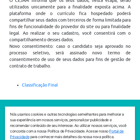
O CEJAM informa que os seus dados, nesta etapa, serão
utilizados unicamente para a finalidade exposta acima. A
plataforma onde o currículo fica hospedado poderá
compartilhar seus dados com terceiros de forma limitada para
fins de funcionalidade do provedor do site ou para finalidade
legal. Ao realizar o seu cadastro, você consentirá com o
compartilhamento desses dados.
Novo consentimento: caso o candidato seja aprovado no
processo seletivo, será assinado novo termo de
consentimento de uso de seus dados para fins de gestão de
contrato de trabalho.
Classificação Final
SEDE CEJAM
Nós usamos cookies e outras tecnologias semelhantes para melhorar a
Av. da Liberdade, 765, Liberdade, São Paulo, 01503-001
sua experiência em nossos serviços, personalizar publicidade e
(11) 3469 - 1818
recomendar conteúdo de seu interesse. Ao utilizar nossos serviços, você
concorda com a nossa Política de Privacidade. Acesse nosso
Portal de
INSTITUTO CEJAM
Privacidade
para conhecer mais detalhes da nossa nova política.