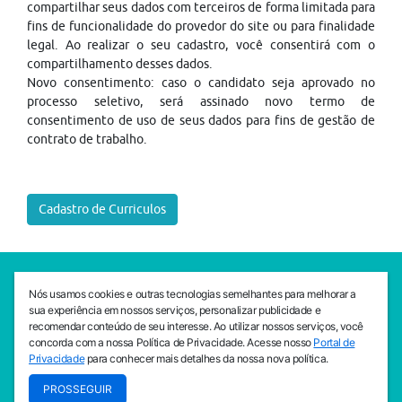
compartilhar seus dados com terceiros de forma limitada para
fins de funcionalidade do provedor do site ou para finalidade
legal. Ao realizar o seu cadastro, você consentirá com o
compartilhamento desses dados.
Novo consentimento: caso o candidato seja aprovado no
processo seletivo, será assinado novo termo de
consentimento de uso de seus dados para fins de gestão de
contrato de trabalho.
Cadastro de Curriculos
SEDE CEJAM
Nós usamos cookies e outras tecnologias semelhantes para melhorar a
Av. da Liberdade, 765, Liberdade, São Paulo, 01503-001
sua experiência em nossos serviços, personalizar publicidade e
(11) 3469 - 1818
recomendar conteúdo de seu interesse. Ao utilizar nossos serviços, você
concorda com a nossa Política de Privacidade. Acesse nosso
Portal de
INSTITUTO CEJAM
Privacidade
para conhecer mais detalhes da nossa nova política.
Av. da Liberdade, 765, Liberdade, São Paulo, 01503-001
PROSSEGUIR
(11) 3469 - 1818