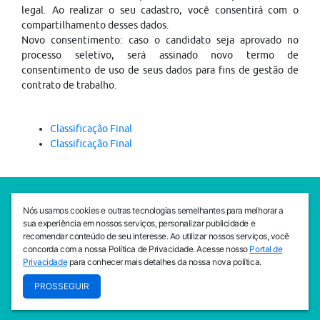
legal. Ao realizar o seu cadastro, você consentirá com o
compartilhamento desses dados.
Novo consentimento: caso o candidato seja aprovado no
processo seletivo, será assinado novo termo de
consentimento de uso de seus dados para fins de gestão de
contrato de trabalho.
Classificação Final
Classificação Final
SEDE CEJAM
Nós usamos cookies e outras tecnologias semelhantes para melhorar a
Av. da Liberdade, 765, Liberdade, São Paulo, 01503-001
sua experiência em nossos serviços, personalizar publicidade e
(11) 3469 - 1818
recomendar conteúdo de seu interesse. Ao utilizar nossos serviços, você
concorda com a nossa Política de Privacidade. Acesse nosso
Portal de
INSTITUTO CEJAM
Privacidade
para conhecer mais detalhes da nossa nova política.
Av. da Liberdade, 765, Liberdade, São Paulo, 01503-001
PROSSEGUIR
(11) 3469 - 1818