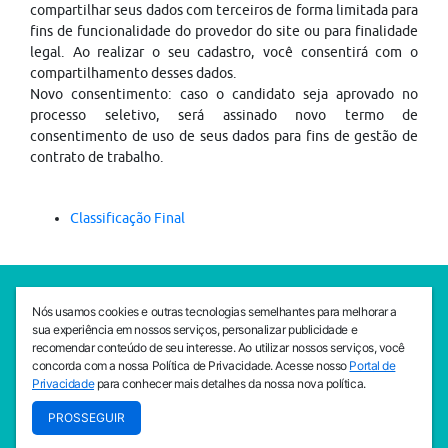
compartilhar seus dados com terceiros de forma limitada para
fins de funcionalidade do provedor do site ou para finalidade
legal. Ao realizar o seu cadastro, você consentirá com o
compartilhamento desses dados.
Novo consentimento: caso o candidato seja aprovado no
processo seletivo, será assinado novo termo de
consentimento de uso de seus dados para fins de gestão de
contrato de trabalho.
Classificação Final
SEDE CEJAM
Nós usamos cookies e outras tecnologias semelhantes para melhorar a
Av. da Liberdade, 765, Liberdade, São Paulo, 01503-001
sua experiência em nossos serviços, personalizar publicidade e
(11) 3469 - 1818
recomendar conteúdo de seu interesse. Ao utilizar nossos serviços, você
concorda com a nossa Política de Privacidade. Acesse nosso
Portal de
INSTITUTO CEJAM
Privacidade
para conhecer mais detalhes da nossa nova política.
Av. da Liberdade, 765, Liberdade, São Paulo, 01503-001
PROSSEGUIR
(11) 3469 - 1818