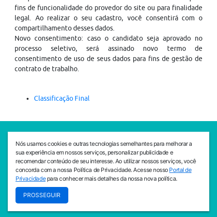
fins de funcionalidade do provedor do site ou para finalidade
legal. Ao realizar o seu cadastro, você consentirá com o
compartilhamento desses dados.
Novo consentimento: caso o candidato seja aprovado no
processo seletivo, será assinado novo termo de
consentimento de uso de seus dados para fins de gestão de
contrato de trabalho.
Classificação Final
SEDE CEJAM
Nós usamos cookies e outras tecnologias semelhantes para melhorar a
Av. da Liberdade, 765, Liberdade, São Paulo, 01503-001
sua experiência em nossos serviços, personalizar publicidade e
(11) 3469 - 1818
recomendar conteúdo de seu interesse. Ao utilizar nossos serviços, você
concorda com a nossa Política de Privacidade. Acesse nosso
Portal de
INSTITUTO CEJAM
Privacidade
para conhecer mais detalhes da nossa nova política.
Av. da Liberdade, 765, Liberdade, São Paulo, 01503-001
PROSSEGUIR
(11) 3469 - 1818