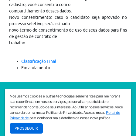
cadastro, você consentirá com o
compartilhamento desses dados.
Novo consentimento: caso o candidato seja aprovado no
processo seletivo, será assinado
novo termo de consentimento de uso de seus dados para fins
de gestão de contrato de
trabalho.
Classificação Final
Em andamento
SEDE CEJAM
Nós usamos cookies e outras tecnologias semelhantes para melhorar a
Av. da Liberdade, 765, Liberdade, São Paulo, 01503-001
sua experiência em nossos serviços, personalizar publicidade e
(11) 3469 - 1818
recomendar conteúdo de seu interesse. Ao utilizar nossos serviços, você
concorda com a nossa Política de Privacidade. Acesse nosso
Portal de
INSTITUTO CEJAM
Privacidade
para conhecer mais detalhes da nossa nova política.
Av. da Liberdade, 765, Liberdade, São Paulo, 01503-001
PROSSEGUIR
(11) 3469 - 1818