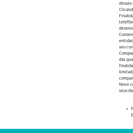
desses 
Clicand
Finalid
telefôn
desenvo
Consen
entidad
seu cur
Compart
das qua
finalid
limitad
compar
Novo co
seus da
P
E