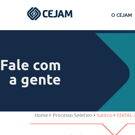
O CEJAM
Assis
Ferraz de Vasconcelos
Fale com
Lins
a gente
Peruíbe
São José dos Campos
Home
Processo Seletivo
Santos
EDITAL