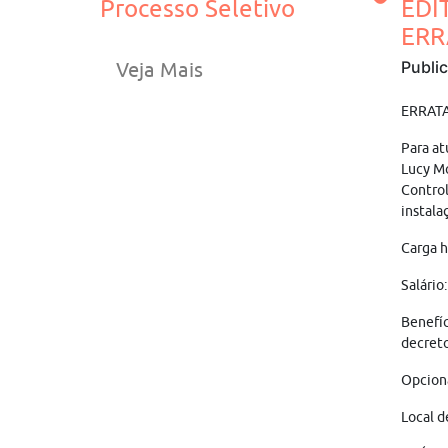
Processo Seletivo
EDI
ERR
Publi
Veja Mais
ERRATA 
Para at
Lucy M
Control
instala
Carga h
Salário
Benefíc
decreto
Opciona
Local d