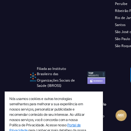
Peruíbe
Ribeirão 
Rio de Ja
Santos
São José 
São Paulo
São Roqu
Filiada ao Instituto
Brasileiro das
Organizações Sociais de
Saúde (IBROSS)
Nós usamos cookies e outras tecnologias
semelhantes para melhorar a sua experiência em
Revista Tecnico-Cientifica CEJAM Selo
nossos serviços, personalizar publicidade e
Diamante de Ciência Aberta
recomendar conteúdo de seu interesse. Ao utilizar
Diretório Migulim Instituto Brasileiro
nossos serviços, você concorda com a nossa
de Informação em Ciência e
Política de Privacidade. Acesse nosso
Portal de
Tecnologia - IBICT
Privacidade
para conhecer mais detalhes da nossa