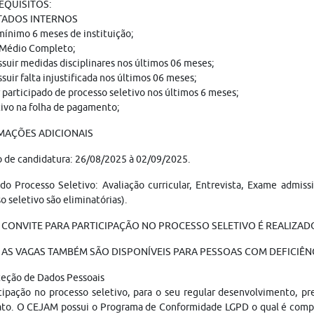
REQUISITOS:
TADOS INTERNOS
mínimo 6 meses de instituição;
 Médio Completo;
suir medidas disciplinares nos últimos 06 meses;
suir falta injustificada nos últimos 06 meses;
 participado de processo seletivo nos últimos 6 meses;
tivo na folha de pagamento;
MAÇÕES ADICIONAIS
 de candidatura: 26/08/2025 à 02/09/2025.
do Processo Seletivo: Avaliação curricular, Entrevista, Exame admis
o seletivo são eliminatórias).
 CONVITE PARA PARTICIPAÇÃO NO PROCESSO SELETIVO É REALIZADO
AS VAGAS TAMBÉM SÃO DISPONÍVEIS PARA PESSOAS COM DEFICIÊNC
teção de Dados Pessoais
cipação no processo seletivo, para o seu regular desenvolvimento, p
ato. O CEJAM possui o Programa de Conformidade LGPD o qual é compo