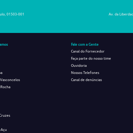
aulo, 01503-001
Av. da Liberda
amos
Fale com a Gente
Canal do Fornecedor
Faça parte do nosso time
Ouvidoria
ba
Nossos Telefones
 Vasconcelos
Canal de denúncias
 Rocha
s
Cruzes
-Açu