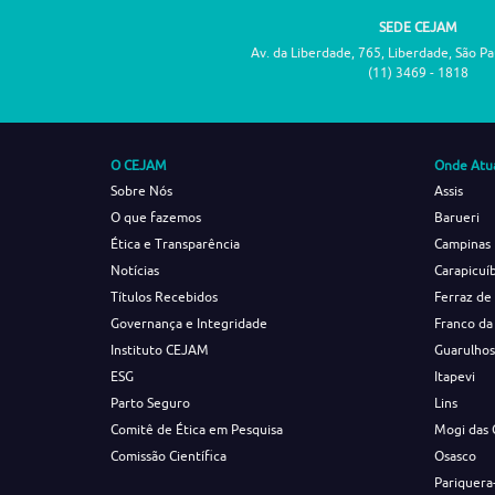
SEDE CEJAM
Av. da Liberdade, 765, Liberdade, São P
(11) 3469 - 1818
O CEJAM
Onde Atu
Sobre Nós
Assis
O que fazemos
Barueri
Ética e Transparência
Campinas
Notícias
Carapicuí
Títulos Recebidos
Ferraz de
Governança e Integridade
Franco da
Instituto CEJAM
Guarulho
ESG
Itapevi
Parto Seguro
Lins
Comitê de Ética em Pesquisa
Mogi das 
Comissão Científica
Osasco
Pariquera