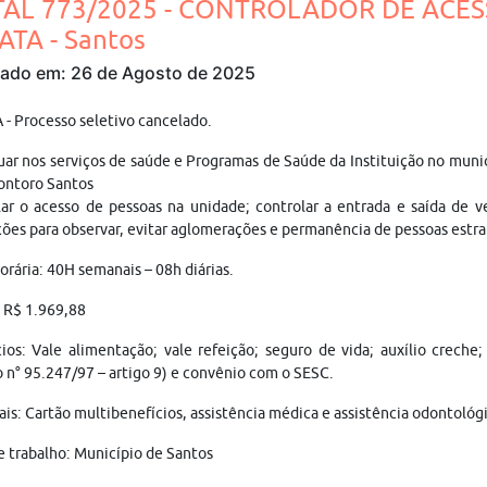
TAL 773/2025 - CONTROLADOR DE ACES
ATA - Santos
cado em: 26 de Agosto de 2025
- Processo seletivo cancelado.
uar nos serviços de saúde e Programas de Saúde da Instituição no muni
ontoro Santos
ar o acesso de pessoas na unidade; controlar a entrada e saída de veí
ções para observar, evitar aglomerações e permanência de pessoas estr
orária: 40H semanais – 08h diárias.
: R$ 1.969,88
ios: Vale alimentação; vale refeição; seguro de vida; auxílio crech
 n° 95.247/97 – artigo 9) e convênio com o SESC.
is: Cartão multibenefícios, assistência médica e assistência odontológi
e trabalho: Município de Santos