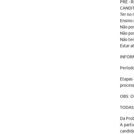
PRÉ - 
CANDI
Ter no 
Ensino
Não pos
Não pos
Não ter
Estar a
INFOR
Período
Etapas 
process
OBS: O
TODAS 
Da Pro
A parti
candid