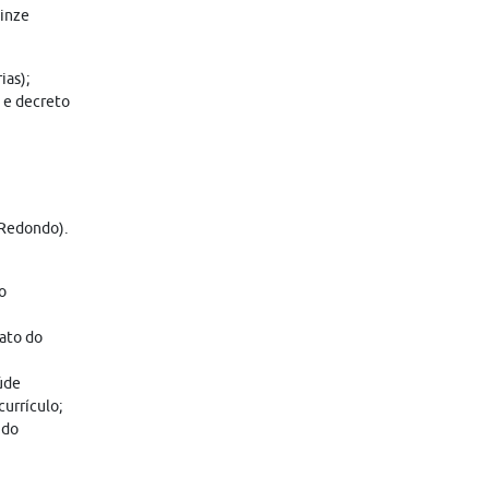
uinze
ias);
5 e decreto
 Redondo).
o
ato do
úde
currículo;
 do