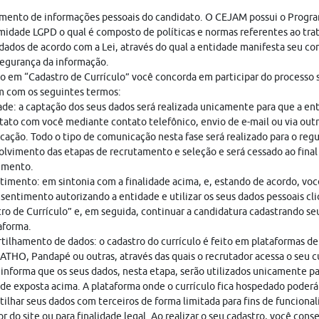
mento de informações pessoais do candidato. O CEJAM possui o Progr
idade LGPD o qual é composto de políticas e normas referentes ao tr
dados de acordo com a Lei, através do qual a entidade manifesta seu c
egurança da informação.
o em “Cadastro de Currículo” você concorda em participar do processo s
 com os seguintes termos:
ade: a captação dos seus dados será realizada unicamente para que a en
ato com você mediante contato telefônico, envio de e-mail ou via out
ação. Todo o tipo de comunicação nesta fase será realizado para o regu
lvimento das etapas de recrutamento e seleção e será cessado ao final
imento.
imento: em sintonia com a finalidade acima, e, estando de acordo, vo
sentimento autorizando a entidade e utilizar os seus dados pessoais cl
ro de Currículo” e, em seguida, continuar a candidatura cadastrando seu
aforma.
ilhamento de dados: o cadastro do currículo é feito em plataformas de
THO, Pandapé ou outras, através das quais o recrutador acessa o seu cu
nforma que os seus dados, nesta etapa, serão utilizados unicamente pa
ade exposta acima. A plataforma onde o currículo fica hospedado poderá
ilhar seus dados com terceiros de forma limitada para fins de funciona
r do site ou para finalidade legal. Ao realizar o seu cadastro, você cons