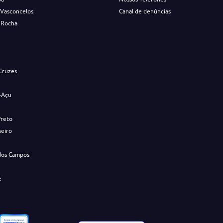
 Vasconcelos
Canal de denúncias
 Rocha
s
Cruzes
-Açu
Preto
neiro
dos Campos
e