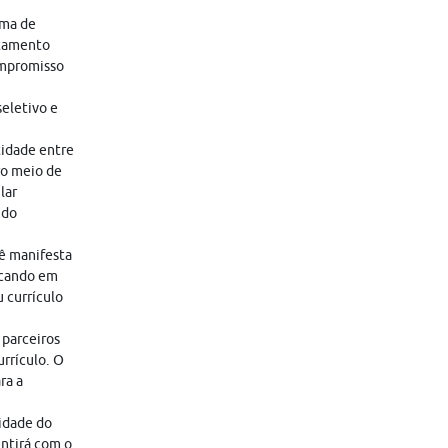
ama de
atamento
ompromisso
eletivo e
tidade entre
ro meio de
lar
 do
cê manifesta
icando em
 currículo
 parceiros
rrículo. O
ra a
lidade do
entirá com o