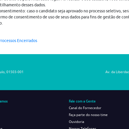
tilhamento desses dados.
nsentimento: caso o candidato seja aprovado no processo seletivo, ser
rmo de consentimento de uso de seus dados para fins de gestão de con
o.
rocessos Encerrados
aulo, 01503-001
Av. da Liberda
amos
Fale com a Gente
Canal do Fornecedor
Faça parte do nosso time
Ouvidoria
ba
Nossos Telefones