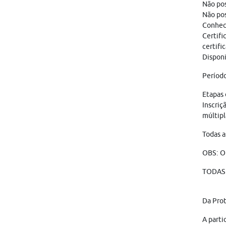
Não pos
Não pos
Conheci
Certifi
certifi
Disponi
Período
Etapas 
Inscriç
múltipl
Todas a
OBS: O
TODAS 
Da Pro
A parti