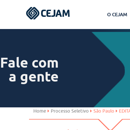
O CEJAM
Assis
Ferraz de Vasconcelos
Fale com
Lins
a gente
Peruíbe
São José dos Campos
Home
Processo Seletivo
São Paulo
EDIT