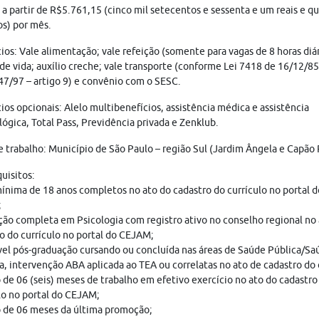
: a partir de R$5.761,15 (cinco mil setecentos e sessenta e um reais e q
s) por mês.
ios: Vale alimentação; vale refeição (somente para vagas de 8 horas diár
de vida; auxílio creche; vale transporte (conforme Lei 7418 de 16/12/8
47/97 – artigo 9) e convênio com o SESC.
ios opcionais: Alelo multibenefícios, assistência médica e assistência
ógica, Total Pass, Previdência privada e Zenklub.
e trabalho: Município de São Paulo – região Sul (Jardim Ângela e Capão
uisitos:
ínima de 18 anos completos no ato do cadastro do currículo no portal d
;
ão completa em Psicologia com registro ativo no conselho regional no 
o do currículo no portal do CEJAM;
el pós-graduação cursando ou concluída nas áreas de Saúde Pública/Sa
a, intervenção ABA aplicada ao TEA ou correlatas no ato de cadastro do 
de 06 (seis) meses de trabalho em efetivo exercício no ato do cadastro
lo no portal do CEJAM;
 de 06 meses da última promoção;