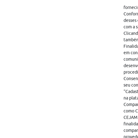
forneci
Conform
desses 
com a s
Clicand
também
Finalid
em cont
comunic
desenvo
proced
Consent
seu con
“Cadast
na plat
Compart
como CA
CEJAM i
finalid
compart
provedo