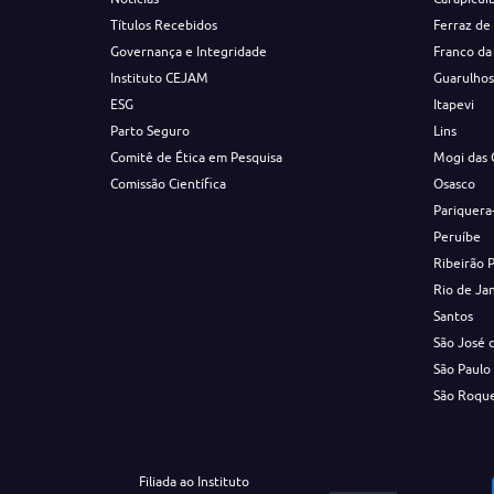
Títulos Recebidos
Ferraz de
Governança e Integridade
Franco da
Instituto CEJAM
Guarulho
ESG
Itapevi
Parto Seguro
Lins
Comitê de Ética em Pesquisa
Mogi das 
Comissão Científica
Osasco
Pariquera
Peruíbe
Ribeirão 
Rio de Ja
Santos
São José 
São Paulo
São Roqu
Filiada ao Instituto