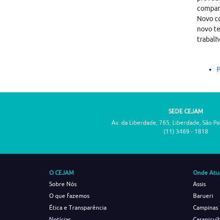
compar
Novo co
novo te
trabalh
P
SEDE CEJAM
Av. da Liberdade, 765, Liberdade, São P
(11) 3469 - 1818
O CEJAM
Onde Atu
Sobre Nós
Assis
O que fazemos
Barueri
Ética e Transparência
Campinas
Notícias
Carapicuí