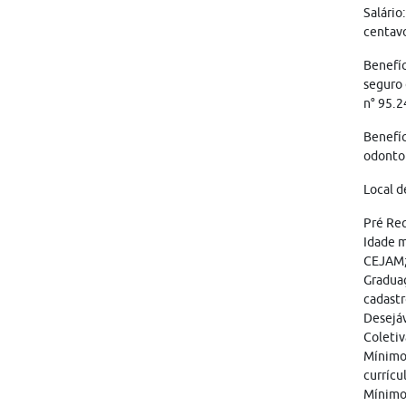
Salário
centavo
Benefíc
seguro 
n° 95.2
Benefíc
odontol
Local d
Pré Req
Idade m
CEJAM
Graduaç
cadastr
Desejáv
Coletiv
Mínimo 
currícu
Mínimo