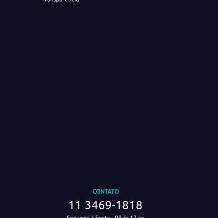
CONTATO
11 3469-1818
Segunda à Sexta - 08 às 17 hs