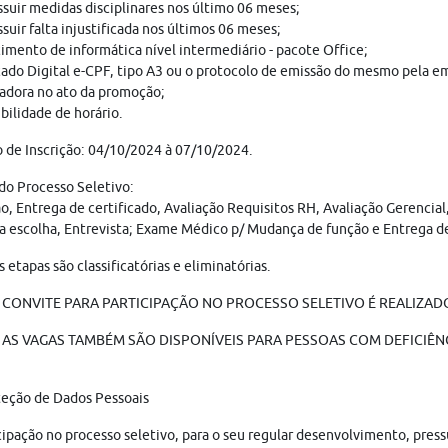
suir medidas disciplinares nos último 06 meses;
suir falta injustificada nos últimos 06 meses;
mento de informática nível intermediário - pacote Office;
cado Digital e-CPF, tipo A3 ou o protocolo de emissão do mesmo pela e
cadora no ato da promoção;
bilidade de horário.
 de Inscrição: 04/10/2024 à 07/10/2024.
do Processo Seletivo:
ão, Entrega de certificado, Avaliação Requisitos RH, Avaliação Gerencial
a escolha, Entrevista; Exame Médico p/ Mudança de função e Entrega 
s etapas são classificatórias e eliminatórias.
 CONVITE PARA PARTICIPAÇÃO NO PROCESSO SELETIVO É REALIZADO 
AS VAGAS TAMBÉM SÃO DISPONÍVEIS PARA PESSOAS COM DEFICIÊNC
teção de Dados Pessoais
cipação no processo seletivo, para o seu regular desenvolvimento, pres