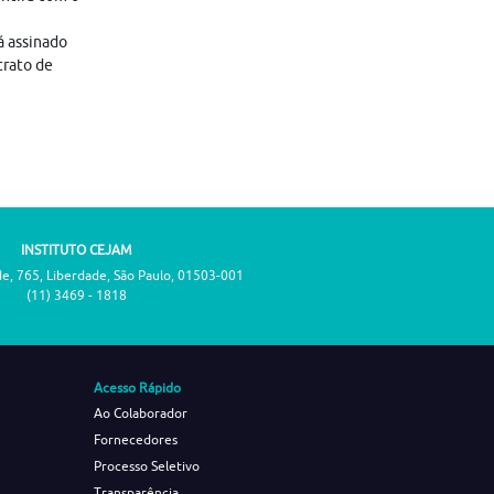
á assinado
trato de
INSTITUTO CEJAM
de, 765, Liberdade, São Paulo, 01503-001
(11) 3469 - 1818
Acesso Rápido
Ao Colaborador
Fornecedores
Processo Seletivo
Transparência