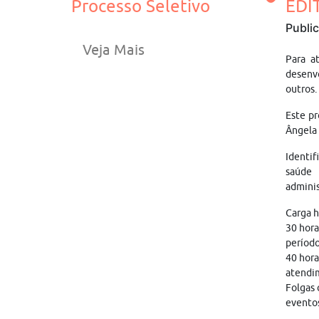
Processo Seletivo
EDI
Publi
Veja Mais
Para a
desenvo
outros.
Este pr
Ângela
Identif
saúde 
adminis
Carga h
30 hora
período
40 hora
atendi
Folgas 
eventos