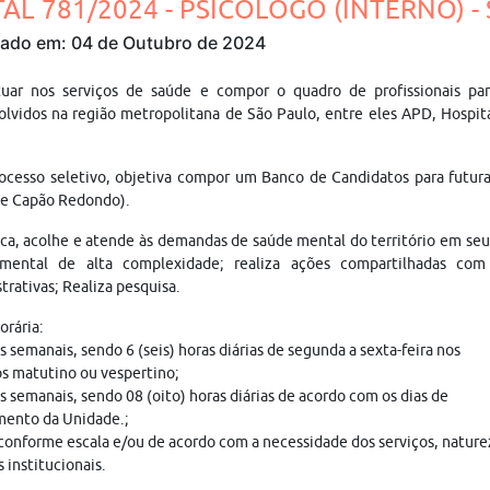
TAL 781/2024 - PSICÓLOGO (INTERNO) - 
cado em: 04 de Outubro de 2024
tuar nos serviços de saúde e compor o quadro de profissionais pa
lvidos na região metropolitana de São Paulo, entre eles APD, Hospita
ocesso seletivo, objetiva compor um Banco de Candidatos para futur
 e Capão Redondo).
ica, acolhe e atende às demandas de saúde mental do território em seus
mental de alta complexidade; realiza ações compartilhadas com 
trativas; Realiza pesquisa.
orária:
s semanais, sendo 6 (seis) horas diárias de segunda a sexta-feira nos
s matutino ou vespertino;
s semanais, sendo 08 (oito) horas diárias de acordo com os dias de
mento da Unidade.;
conforme escala e/ou de acordo com a necessidade dos serviços, nature
 institucionais.