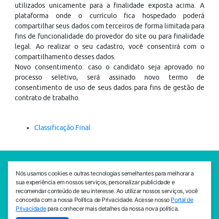
utilizados unicamente para a finalidade exposta acima. A
plataforma onde o currículo fica hospedado poderá
compartilhar seus dados com terceiros de forma limitada para
fins de funcionalidade do provedor do site ou para finalidade
legal. Ao realizar o seu cadastro, você consentirá com o
compartilhamento desses dados.
Novo consentimento: caso o candidato seja aprovado no
processo seletivo, será assinado novo termo de
consentimento de uso de seus dados para fins de gestão de
contrato de trabalho.
Classificação Final
SEDE CEJAM
Nós usamos cookies e outras tecnologias semelhantes para melhorar a
Av. da Liberdade, 765, Liberdade, São Paulo, 01503-001
sua experiência em nossos serviços, personalizar publicidade e
(11) 3469 - 1818
recomendar conteúdo de seu interesse. Ao utilizar nossos serviços, você
concorda com a nossa Política de Privacidade. Acesse nosso
Portal de
INSTITUTO CEJAM
Privacidade
para conhecer mais detalhes da nossa nova política.
Av. da Liberdade, 765, Liberdade, São Paulo, 01503-001