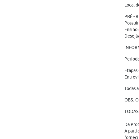
Local d
PRÉ - 
Possuir
Ensino 
Desejáv
INFOR
Período
Etapas 
Entrev
Todas a
OBS: O
TODAS 
Da Pro
A parti
forneci