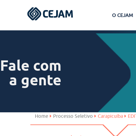
O CEJAM
Assis
Ferraz de Vasconcelos
Fale com
Lins
a gente
Peruíbe
São José dos Campos
Home
Processo Seletivo
Carapicuíba
EDI