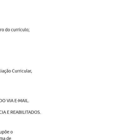
o do currículo;
iação Curricular,
O VIA E-MAIL.
IA E REABILITADOS.
supõe o
ama de