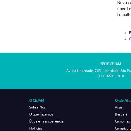
Novo co
novo te
trabalh
C
SEDE CEJAM
Av. da Liberdade, 765, Liberdade, São P
(11) 3469 - 1818
O CEJAM
Onde Atu
Sobre Nós
Assis
O que fazemos
Barueri
Ética e Transparência
Campinas
Notícias
Carapicuí