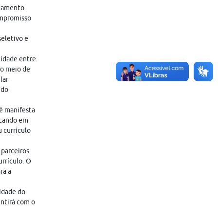
atamento
ompromisso
eletivo e
tidade entre
ro meio de
lar
 do
cê manifesta
icando em
 currículo
 parceiros
rrículo. O
ra a
lidade do
entirá com o