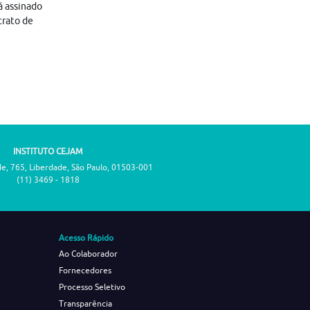
á assinado
trato de
INSTITUTO CEJAM
de, 765, Liberdade, São Paulo, 01503-001
(11) 3469 - 1818
Acesso Rápido
Ao Colaborador
Fornecedores
Processo Seletivo
Transparência