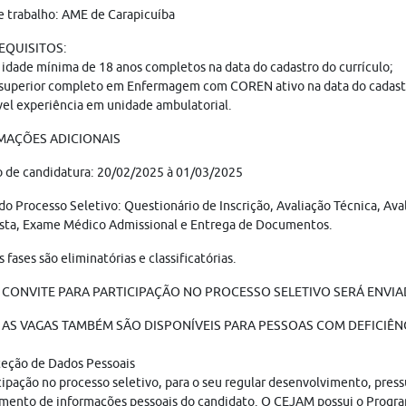
e trabalho: AME de Carapicuíba
REQUISITOS:
 idade mínima de 18 anos completos na data do cadastro do currículo;
superior completo em Enfermagem com COREN ativo na data do cadastr
el experiência em unidade ambulatorial.
MAÇÕES ADICIONAIS
 de candidatura: 20/02/2025 à 01/03/2025
do Processo Seletivo: Questionário de Inscrição, Avaliação Técnica, Aval
ista, Exame Médico Admissional e Entrega de Documentos.
s fases são eliminatórias e classificatórias.
 CONVITE PARA PARTICIPAÇÃO NO PROCESSO SELETIVO SERÁ ENVIAD
AS VAGAS TAMBÉM SÃO DISPONÍVEIS PARA PESSOAS COM DEFICIÊNC
teção de Dados Pessoais
cipação no processo seletivo, para o seu regular desenvolvimento, pres
mento de informações pessoais do candidato. O CEJAM possui o Progr