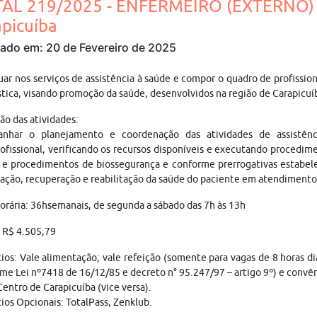
TAL 219/2025 - ENFERMEIRO (EXTERNO) 
picuíba
cado em: 20 de Fevereiro de 2025
uar nos serviços de assistência à saúde e compor o quadro de profiss
tica, visando promoção da saúde, desenvolvidos na região de Carapicuí
ão das atividades:
nhar o planejamento e coordenação das atividades de assistên
ofissional, verificando os recursos disponíveis e executando procedime
e procedimentos de biossegurança e conforme prerrogativas estabele
ação, recuperação e reabilitação da saúde do paciente em atendimento 
orária: 36hsemanais, de segunda a sábado das 7h às 13h
: R$ 4.505,79
ios: Vale alimentação; vale refeição (somente para vagas de 8 horas diá
me Lei nº7418 de 16/12/85 e decreto n° 95.247/97 – artigo 9º) e convê
entro de Carapicuíba (vice versa).
ios Opcionais: TotalPass, Zenklub.