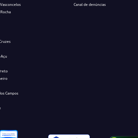
 Vasconcelos
Canal de denúncias
 Rocha
s
Cruzes
-Açu
Preto
neiro
dos Campos
e