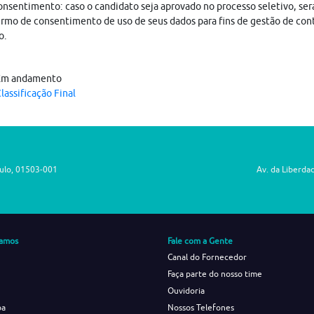
nsentimento: caso o candidato seja aprovado no processo seletivo, ser
rmo de consentimento de uso de seus dados para fins de gestão de con
o.
Em andamento
lassificação Final
aulo, 01503-001
Av. da Liberda
amos
Fale com a Gente
Canal do Fornecedor
Faça parte do nosso time
Ouvidoria
ba
Nossos Telefones