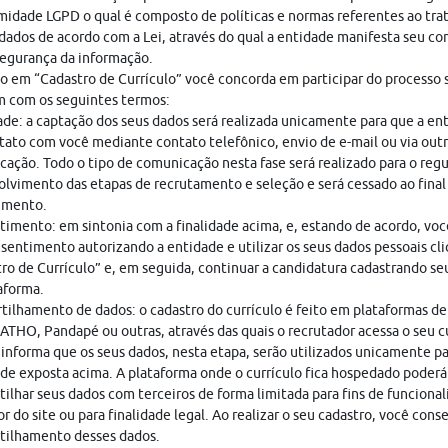
idade LGPD o qual é composto de políticas e normas referentes ao tr
dados de acordo com a Lei, através do qual a entidade manifesta seu c
egurança da informação.
o em “Cadastro de Currículo” você concorda em participar do processo s
 com os seguintes termos:
ade: a captação dos seus dados será realizada unicamente para que a en
ato com você mediante contato telefônico, envio de e-mail ou via out
ação. Todo o tipo de comunicação nesta fase será realizado para o regu
lvimento das etapas de recrutamento e seleção e será cessado ao final
imento.
imento: em sintonia com a finalidade acima, e, estando de acordo, vo
sentimento autorizando a entidade e utilizar os seus dados pessoais cl
ro de Currículo” e, em seguida, continuar a candidatura cadastrando seu
aforma.
ilhamento de dados: o cadastro do currículo é feito em plataformas de
THO, Pandapé ou outras, através das quais o recrutador acessa o seu cu
nforma que os seus dados, nesta etapa, serão utilizados unicamente pa
ade exposta acima. A plataforma onde o currículo fica hospedado poderá
ilhar seus dados com terceiros de forma limitada para fins de funciona
r do site ou para finalidade legal. Ao realizar o seu cadastro, você cons
tilhamento desses dados.