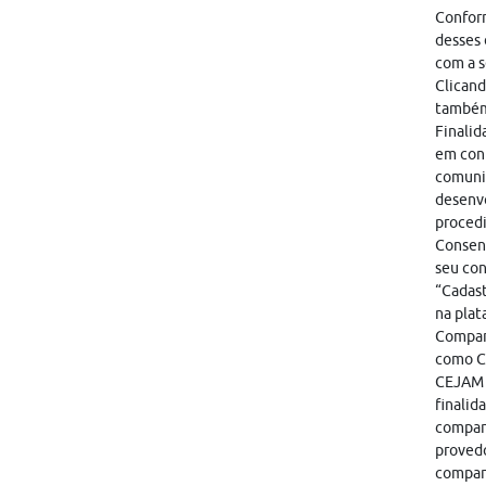
Conform
desses 
com a s
Clicand
também
Finalid
em cont
comunic
desenvo
proced
Consent
seu con
“Cadast
na plat
Compart
como CA
CEJAM i
finalid
compart
provedo
compar