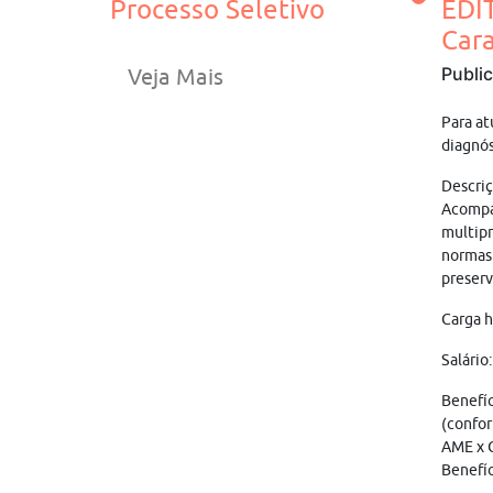
Processo Seletivo
EDI
Cara
Publi
Veja Mais
Para at
diagnós
Descriç
Acompa
multipr
normas 
preserv
Carga h
Salário
Benefíc
(confor
AME x C
Benefíc