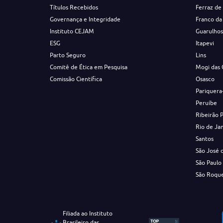
Títulos Recebidos
Ferraz de
Governança e Integridade
Franco da
Instituto CEJAM
Guarulho
ESG
Itapevi
Parto Seguro
Lins
Comitê de Ética em Pesquisa
Mogi das 
Comissão Científica
Osasco
Pariquera
Peruíbe
Ribeirão 
Rio de Ja
Santos
São José 
São Paulo
São Roqu
Filiada ao Instituto
Brasileiro das