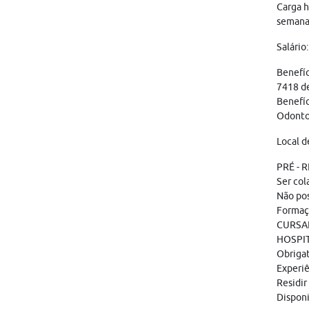
Carga h
semana
Salário
Benefíc
7418 de
Benefíc
Odontol
Local d
PRÉ - 
Ser col
Não pos
Formaç
CURSA
HOSPI
Obriga
Experiê
Residir
Disponi