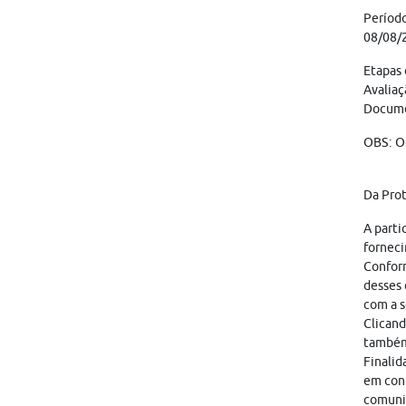
Períod
08/08/
Etapas 
Avaliaç
Documen
OBS: O
Da Pro
A parti
forneci
Conform
desses 
com a s
Clicand
também
Finalid
em cont
comunic