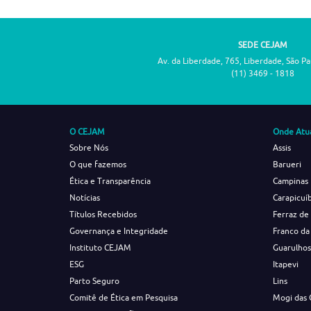
SEDE CEJAM
Av. da Liberdade, 765, Liberdade, São P
(11) 3469 - 1818
O CEJAM
Onde Atu
Sobre Nós
Assis
O que fazemos
Barueri
Ética e Transparência
Campinas
Notícias
Carapicuí
Títulos Recebidos
Ferraz de
Governança e Integridade
Franco da
Instituto CEJAM
Guarulho
ESG
Itapevi
Parto Seguro
Lins
Comitê de Ética em Pesquisa
Mogi das 