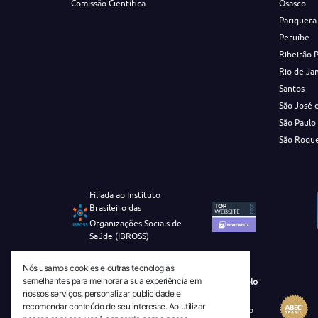
Comissão Científica
Osasco
Pariquera
Peruíbe
Ribeirão 
Rio de Ja
Santos
São José 
São Paulo
São Roqu
Filiada ao Instituto
Brasileiro das
Organizações Sociais de
Saúde (IBROSS)
Nós usamos cookies e outras tecnologias
semelhantes para melhorar a sua experiência em
Revista Tecnico-Cientifica CEJAM Selo
nossos serviços, personalizar publicidade e
Diamante de Ciência Aberta
recomendar conteúdo de seu interesse. Ao utilizar
Diretório Migulim Instituto Brasileiro