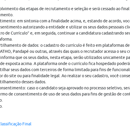
lvimento das etapas de recrutamento e seleção e será cessado ao final
imento.
imento: em sintonia com a finalidade acima, e, estando de acordo, vo
sentimento autorizando a entidade e utilizar os seus dados pessoais cl
ro de Currículo” e, em seguida, continuar a candidatura cadastrando seu
aforma.
ilhamento de dados: o cadastro do currículo é feito em plataformas de
THO, Pandapé ou outras, através das quais o recrutador acessa o seu cu
nforma que os seus dados, nesta etapa, serão utilizados unicamente pa
ade exposta acima. A plataforma onde o currículo fica hospedado poderá
ilhar seus dados com terceiros de forma limitada para fins de funciona
r do site ou para finalidade legal. Ao realizar o seu cadastro, você cons
tilhamento desses dados.
nsentimento: caso o candidato seja aprovado no processo seletivo, ser
rmo de consentimento de uso de seus dados para fins de gestão de con
o.
o.
lassificação Final