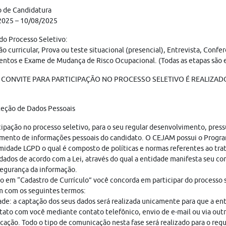
o de Candidatura
2025 – 10/08/2025
do Processo Seletivo:
ão curricular, Prova ou teste situacional (presencial), Entrevista, Confe
tos e Exame de Mudança de Risco Ocupacional. (Todas as etapas são e
 CONVITE PARA PARTICIPAÇÃO NO PROCESSO SELETIVO É REALIZADO 
teção de Dados Pessoais
cipação no processo seletivo, para o seu regular desenvolvimento, pres
mento de informações pessoais do candidato. O CEJAM possui o Progr
idade LGPD o qual é composto de políticas e normas referentes ao tr
dados de acordo com a Lei, através do qual a entidade manifesta seu c
egurança da informação.
o em “Cadastro de Currículo” você concorda em participar do processo s
 com os seguintes termos:
ade: a captação dos seus dados será realizada unicamente para que a en
ato com você mediante contato telefônico, envio de e-mail ou via out
ação. Todo o tipo de comunicação nesta fase será realizado para o regu