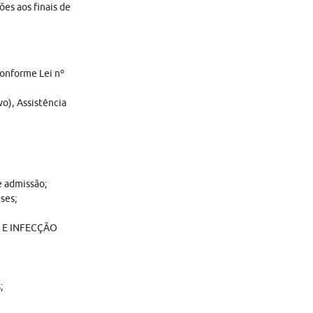
es aos finais de
conforme Lei nº
vo), Assistência
e admissão;
ses;
 E INFECÇÃO
;