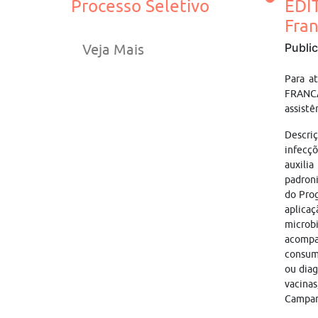
Processo Seletivo
EDI
Fra
Publi
Veja Mais
Para a
FRANC
assistê
Descriç
infecçõ
auxilia
padroni
do Prog
aplicaç
microbi
acompan
consumo
ou diag
vacinas
Campan