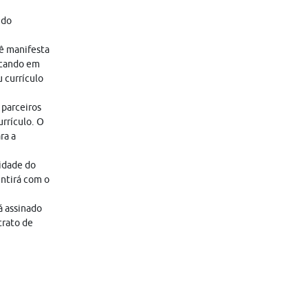
 do
cê manifesta
icando em
 currículo
 parceiros
rrículo. O
ra a
lidade do
entirá com o
á assinado
trato de