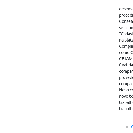
desenvo
proced
Consent
seu con
“Cadast
na plat
Compart
como CA
CEJAM i
finalid
compart
provedo
compar
Novo co
novo te
trabalh
trabalh
C