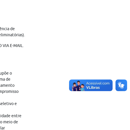
rência de
liminatórias).
VIA E-MAIL.
supõe o
ama de
atamento
ompromisso
eletivo e
tidade entre
ro meio de
lar