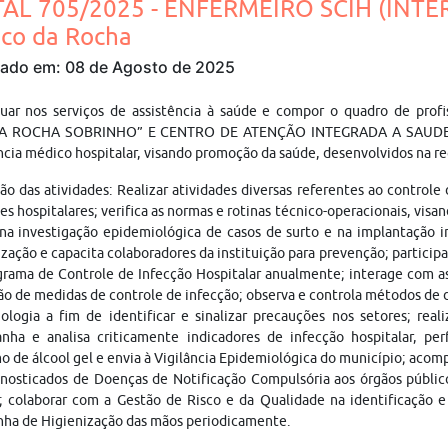
TAL 705/2025 - ENFERMEIRO SCIH (INT
nco da Rocha
cado em: 08 de Agosto de 2025
tuar nos serviços de assistência à saúde e compor o quadro de p
A ROCHA SOBRINHO” E CENTRO DE ATENÇÃO INTEGRADA A SAUDE 
ncia médico hospitalar, visando promoção da saúde, desenvolvidos na r
ão das atividades: Realizar atividades diversas referentes ao controle 
es hospitalares; verifica as normas e rotinas técnico-operacionais, visa
 na investigação epidemiológica de casos de surto e na implantação 
zação e capacita colaboradores da instituição para prevenção; particip
rama de Controle de Infecção Hospitalar anualmente; interage com as 
ão de medidas de controle de infecção; observa e controla métodos de d
ologia a fim de identificar e sinalizar precauções nos setores; realiza
ha e analisa criticamente indicadores de infecção hospitalar, perf
 de álcool gel e envia à Vigilância Epidemiológica do município; acom
nosticados de Doenças de Notificação Compulsória aos órgãos público
; colaborar com a Gestão de Risco e da Qualidade na identificação e 
ha de Higienização das mãos periodicamente.