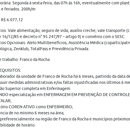
orária: Segunda à sexta-feira, das 07h às 16h, eventualmente com plantõ
 e feriados. 200h/m
: R$ 6.077,12
ios: Vale alimentação; seguro de vida; auxílio creche; vale transporte (
 16/12/85 e decreto n° 95.247/97 – artigo 9) e convênio com o SESC.
ios Opcionais: Alelo Multibenefícios, Assistência Médica (coparticipati
ógica, Zenklub, TotalPass e Previdência Privada.
e trabalho: Franco da Rocha
REQUISITOS:
aborador da unidade de Franco de Rocha há 6 meses, partindo da data d
suir medidas administrativas e/ou faltas injustificadas nos últimos 6 me
ão Superior completa em Enfermagem
NDO especialização em ENFERMAGEM EM PREVENÇÃO DE CONTROLE
TALAR;
tório COREN ATIVO como ENFERMEIRO;
ncia de no mínimo 6 meses na área;
 preferencialmente na região de Franco da Rocha e municípios próximos
bilidade de horário.