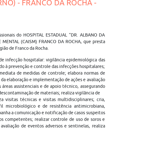
ERNO) - FRANCO DA ROCHA -
rofissionais do HOSPITAL ESTADUAL “DR. ALBANO DA
MENTAL (CAISM) FRANCO DA ROCHA, que presta
egião de Franco da Rocha.
de infecção hospitalar: vigilância epidemiológica das
ndo à prevenção e controle das infecções hospitalares;
imediata de medidas de controle; elabora normas de
a da elaboração e implementação de ações e avaliação
áreas assistenciais e de apoio técnico, assegurando
escontaminação de materiais; realiza vigilância de
 visitas técnicas e visitas multidisciplinares; cria,
il microbiológico e de resistência antimicrobiana,
panha a comunicação e notificação de casos suspeitos
s competentes; realizar controle de uso de soros e
avaliação de eventos adversos e sentinelas, realiza