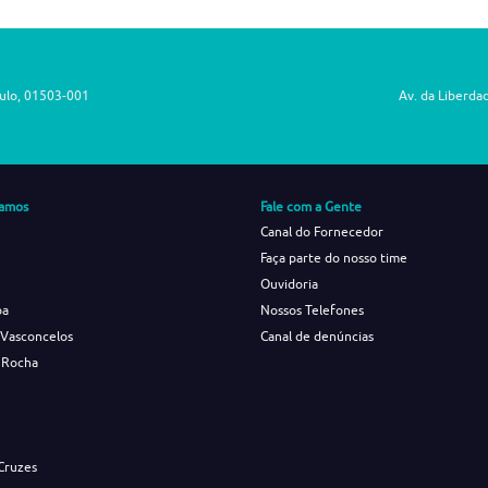
aulo, 01503-001
Av. da Liberda
amos
Fale com a Gente
Canal do Fornecedor
Faça parte do nosso time
Ouvidoria
ba
Nossos Telefones
 Vasconcelos
Canal de denúncias
 Rocha
s
Cruzes