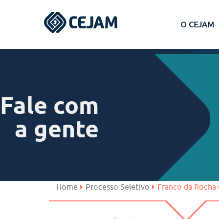
O CEJAM
Assis
Ferraz de Vasconcelos
Fale com
Lins
a gente
Peruíbe
São José dos Campos
Home
Processo Seletivo
Franco da Rocha