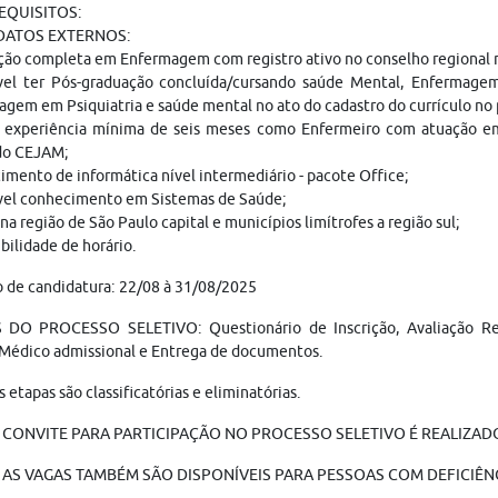
REQUISITOS:
DATOS EXTERNOS:
ão completa em Enfermagem com registro ativo no conselho regional no
vel ter Pós-graduação concluída/cursando saúde Mental, Enfermag
gem em Psiquiatria e saúde mental no ato do cadastro do currículo no 
r experiência mínima de seis meses como Enfermeiro com atuação em
 do CEJAM;
mento de informática nível intermediário - pacote Office;
vel conhecimento em Sistemas de Saúde;
 na região de São Paulo capital e municípios limítrofes a região sul;
bilidade de horário.
 de candidatura: 22/08 à 31/08/2025
 DO PROCESSO SELETIVO: Questionário de Inscrição, Avaliação Requi
Médico admissional e Entrega de documentos.
s etapas são classificatórias e eliminatórias.
 CONVITE PARA PARTICIPAÇÃO NO PROCESSO SELETIVO É REALIZADO
AS VAGAS TAMBÉM SÃO DISPONÍVEIS PARA PESSOAS COM DEFICIÊNC