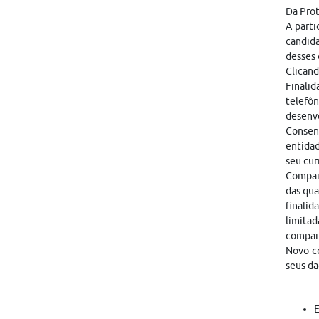
Da Pro
A parti
candid
desses 
Clicand
Finalid
telefôn
desenvo
Consen
entidad
seu cur
Compart
das qua
finalid
limitad
compar
Novo co
seus da