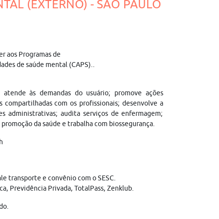
NTAL (EXTERNO) - SÃO PAULO
der aos Programas de
dades de saúde mental (CAPS)..
 e atende às demandas do usuário; promove ações
ões compartilhadas com os profissionais; desenvolve a
s administrativas; audita serviços de enfermagem;
a promoção da saúde e trabalha com biossegurança.
h
vale transporte e convênio com o SESC.
ca, Previdência Privada, TotalPass, Zenklub.
do.