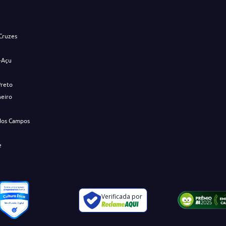
Cruzes
-Açu
Preto
neiro
dos Campos
e
Verificada por