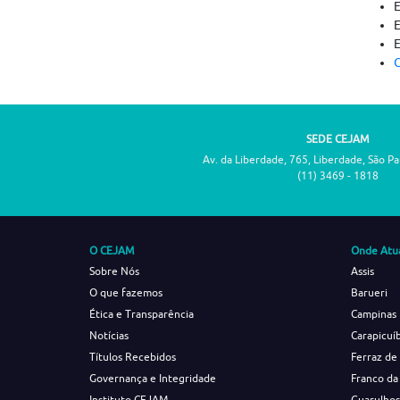
C
SEDE CEJAM
Av. da Liberdade, 765, Liberdade, São P
(11) 3469 - 1818
O CEJAM
Onde Atu
Sobre Nós
Assis
O que fazemos
Barueri
Ética e Transparência
Campinas
Notícias
Carapicuí
Títulos Recebidos
Ferraz de
Governança e Integridade
Franco da
Instituto CEJAM
Guarulho