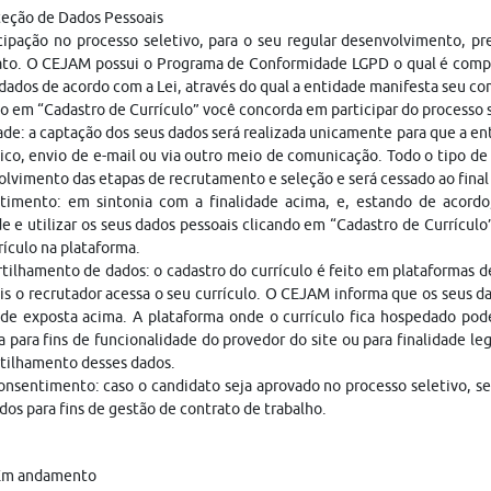
teção de Dados Pessoais
cipação no processo seletivo, para o seu regular desenvolvimento, p
ato. O CEJAM possui o Programa de Conformidade LGPD o qual é compo
dados de acordo com a Lei, através do qual a entidade manifesta seu c
o em “Cadastro de Currículo” você concorda em participar do processo
ade: a captação dos seus dados será realizada unicamente para que a 
ico, envio de e-mail ou via outro meio de comunicação. Todo o tipo de 
lvimento das etapas de recrutamento e seleção e será cessado ao fina
timento: em sintonia com a finalidade acima, e, estando de acordo
e e utilizar os seus dados pessoais clicando em “Cadastro de Currículo
rículo na plataforma.
ilhamento de dados: o cadastro do currículo é feito em plataformas 
is o recrutador acessa o seu currículo. O CEJAM informa que os seus da
ade exposta acima. A plataforma onde o currículo fica hospedado pod
a para fins de funcionalidade do provedor do site ou para finalidade le
tilhamento desses dados.
nsentimento: caso o candidato seja aprovado no processo seletivo, s
dos para fins de gestão de contrato de trabalho.
Em andamento