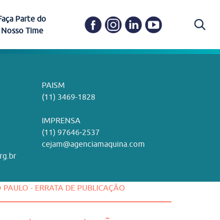
Faça Parte do
Nosso Time
Carapicuíba
Ética e Transparência
PAISM
in memoriam) em
Itapevi
(11) 3469-1828
o, visão e valores?
ações
Governança e Integridade
ustentabilidade
ime.
Pariquera-Açu
ilidade social e
IMPRENSA
as pelo CEJAM e
ura Humanizada
Comitê de Ética em Pesquisa
(11) 97646‑2537
Santos
cejam@agenciamaquina.com
rg.br
Gestão de Qualidade
O PAULO - ERRATA DE PUBLICAÇÃO