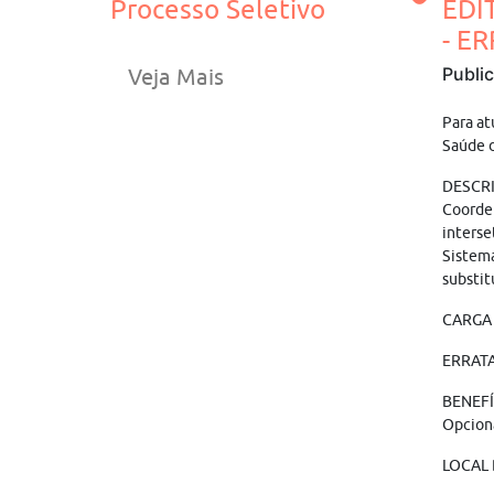
Processo Seletivo
EDI
- E
Publi
Veja Mais
Para at
Saúde d
DESCR
Coorde
interse
Sistem
substit
CARGA H
ERRATA
BENEFÍC
Opciona
LOCAL 