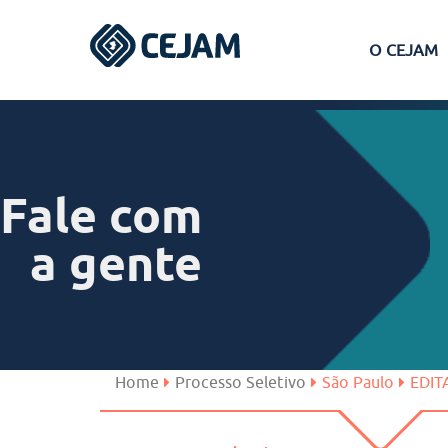
O CEJAM
Assis
Ferraz de Vasconcelos
Fale com
Lins
a gente
Peruíbe
São José dos Campos
Home
Processo Seletivo
São Paulo
EDIT