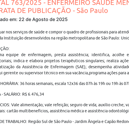
TAL 763/2025 - ENFERMEIRO SAÚDE ME
RRATA DE PUBLICAÇÃO - São Paulo
cado em: 22 de Agosto de 2025
uar nos serviços de saúde e compor o quadro de profissionais para aten
a Instituição desenvolvidos na região metropolitana de São Paulo: Uni
IÇÃO:
na equipe de enfermagem, presta assistência; identifica, acolhe
toriais; indica e elabora projetos terapêuticos singulares; realiza aç
atização da Assistência de Enfermagem (SAE); desempenha atividade
ui gerente ou supervisor técnico em sua vacância,programa ações para 
ORÁRIA: 36 horas semanais, escala 12x36 das 07h às 19h ou 19h às 07
 - SALÁRIO: R$ 6.476,34
IOS: Vale alimentação; vale refeição; seguro de vida; auxílio creche; 
is: cartão multibenefícios, assistência médica e assistência odontológi
DE TRABALHO: Região Sul de São Paulo - Jardim Ângela e Capão Redon