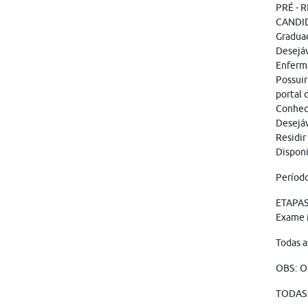
PRÉ - 
CANDI
Graduaç
Desejá
Enferma
Possui
portal
Conheci
Desejá
Residir
Disponi
Período
ETAPAS
Exame 
Todas a
OBS: O
TODAS 