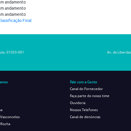
Em andamento
Em andamento
Em andamento
lassificação Final
aulo, 01503-001
Av. da Liberda
amos
Fale com a Gente
Canal do Fornecedor
Faça parte do nosso time
Ouvidoria
ba
Nossos Telefones
 Vasconcelos
Canal de denúncias
 Rocha
s