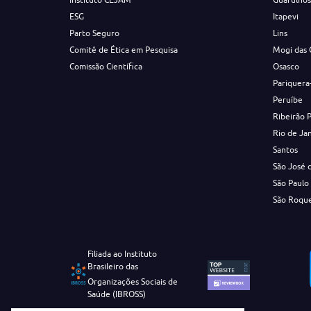
ESG
Itapevi
Parto Seguro
Lins
Comitê de Ética em Pesquisa
Mogi das 
Comissão Científica
Osasco
Pariquera
Peruíbe
Ribeirão 
Rio de Ja
Santos
São José 
São Paulo
São Roqu
Filiada ao Instituto
Brasileiro das
Organizações Sociais de
Saúde (IBROSS)