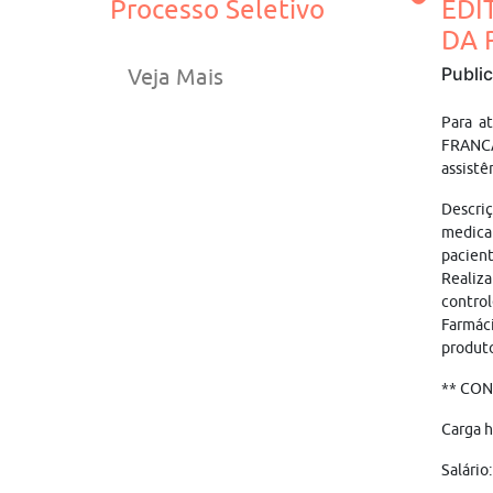
Processo Seletivo
EDI
DA 
Publi
Veja Mais
Para a
FRANC
assistê
Descri
medicam
pacient
Realiz
control
Farmáci
produto
** CO
Carga h
Salário