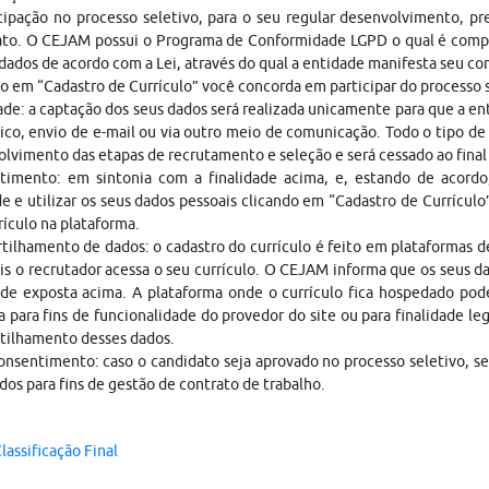
cipação no processo seletivo, para o seu regular desenvolvimento, p
ato. O CEJAM possui o Programa de Conformidade LGPD o qual é compo
dados de acordo com a Lei, através do qual a entidade manifesta seu c
o em “Cadastro de Currículo” você concorda em participar do processo
ade: a captação dos seus dados será realizada unicamente para que a 
ico, envio de e-mail ou via outro meio de comunicação. Todo o tipo de 
lvimento das etapas de recrutamento e seleção e será cessado ao fina
timento: em sintonia com a finalidade acima, e, estando de acordo
e e utilizar os seus dados pessoais clicando em “Cadastro de Currículo
rículo na plataforma.
ilhamento de dados: o cadastro do currículo é feito em plataformas 
is o recrutador acessa o seu currículo. O CEJAM informa que os seus da
ade exposta acima. A plataforma onde o currículo fica hospedado pod
a para fins de funcionalidade do provedor do site ou para finalidade le
tilhamento desses dados.
nsentimento: caso o candidato seja aprovado no processo seletivo, s
dos para fins de gestão de contrato de trabalho.
lassificação Final