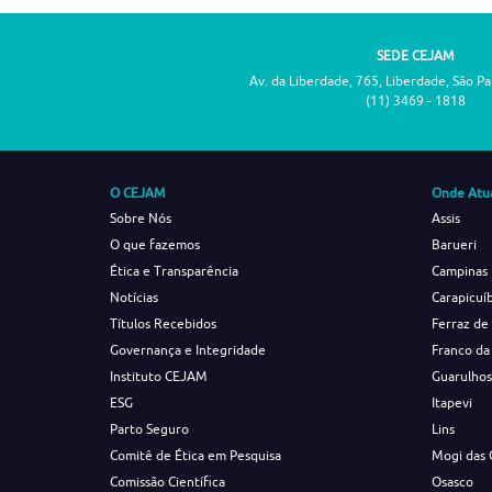
SEDE CEJAM
Av. da Liberdade, 765, Liberdade, São P
(11) 3469 - 1818
O CEJAM
Onde Atu
Sobre Nós
Assis
O que fazemos
Barueri
Ética e Transparência
Campinas
Notícias
Carapicuí
Títulos Recebidos
Ferraz de
Governança e Integridade
Franco da
Instituto CEJAM
Guarulho
ESG
Itapevi
Parto Seguro
Lins
Comitê de Ética em Pesquisa
Mogi das 
Comissão Científica
Osasco