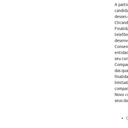
A parti
candid
desses 
Clicand
Finalid
telefôn
desenvo
Consen
entidad
seu cur
Compart
das qua
finalid
limitad
compar
Novo co
seus da
C