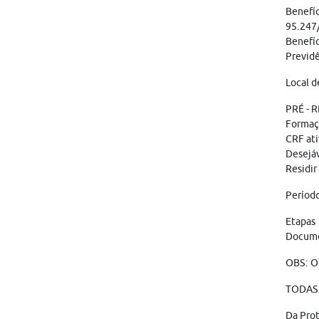
Benefíc
95.247/
Benefíc
Previdê
Local d
PRÉ - 
Formaç
CRF ati
Desejáv
Residir
Período
Etapas 
Documen
OBS: O
TODAS 
Da Pro