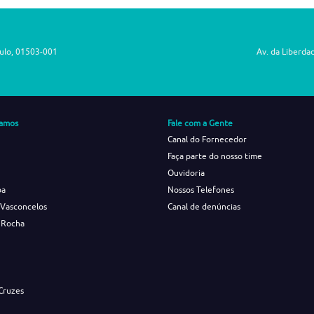
aulo, 01503-001
Av. da Liberda
amos
Fale com a Gente
Canal do Fornecedor
Faça parte do nosso time
Ouvidoria
ba
Nossos Telefones
 Vasconcelos
Canal de denúncias
 Rocha
s
Cruzes