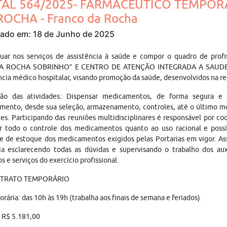
TAL 564/2025- FARMACÊUTICO TEMPOR
ROCHA - Franco da Rocha
cado em: 18 de Junho de 2025
tuar nos serviços de assistência à saúde e compor o quadro de p
A ROCHA SOBRINHO” E CENTRO DE ATENÇÃO INTEGRADA A SAUDE 
ncia médico hospitalar, visando promoção da saúde, desenvolvidos na r
ção das atividades: Dispensar medicamentos, de forma segura e 
ento, desde sua seleção, armazenamento, controles, até o último mom
es. Participando das reuniões multidisciplinares é responsável por co
ar todo o controle dos medicamentos quanto ao uso racional e pos
e de estoque dos medicamentos exigidos pelas Portarias em vigor. As
a esclarecendo todas as dúvidas e supervisando o trabalho dos auxi
s e serviços do exercício profissional.
NTRATO TEMPORÁRIO
orária: das 10h às 19h (trabalha aos finais de semana e feriados)
: R$ 5.181,00