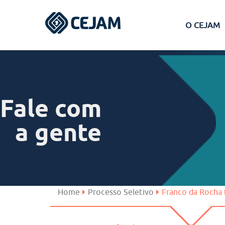
O CEJAM
Assis
Ferraz de Vasconcelos
Fale com
Lins
a gente
Peruíbe
São José dos Campos
Home
Processo Seletivo
Franco da Rocha