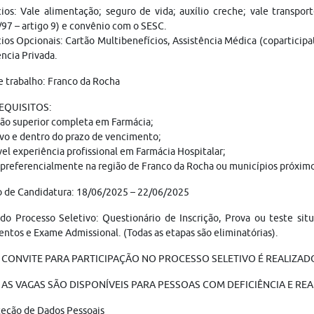
ios: Vale alimentação; seguro de vida; auxílio creche; vale transpo
97 – artigo 9) e convênio com o SESC.
ios Opcionais: Cartão Multibenefícios, Assistência Médica (coparticipa
ncia Privada.
e trabalho: Franco da Rocha
REQUISITOS:
ão superior completa em Farmácia;
vo e dentro do prazo de vencimento;
el experiência profissional em Farmácia Hospitalar;
 preferencialmente na região de Franco da Rocha ou municípios próximo
 de Candidatura: 18/06/2025 – 22/06/2025
do Processo Seletivo: Questionário de Inscrição, Prova ou teste situa
tos e Exame Admissional. (Todas as etapas são eliminatórias).
 CONVITE PARA PARTICIPAÇÃO NO PROCESSO SELETIVO É REALIZADO 
AS VAGAS SÃO DISPONÍVEIS PARA PESSOAS COM DEFICIÊNCIA E REA
teção de Dados Pessoais