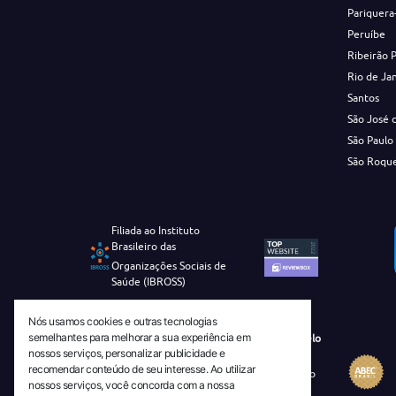
Pariquera
Peruíbe
Ribeirão 
Rio de Ja
Santos
São José 
São Paulo
São Roqu
Filiada ao Instituto
Brasileiro das
Organizações Sociais de
Saúde (IBROSS)
Nós usamos cookies e outras tecnologias
semelhantes para melhorar a sua experiência em
Revista Tecnico-Cientifica CEJAM Selo
nossos serviços, personalizar publicidade e
Diamante de Ciência Aberta
recomendar conteúdo de seu interesse. Ao utilizar
Diretório Migulim Instituto Brasileiro
nossos serviços, você concorda com a nossa
de Informação em Ciência e