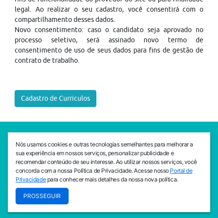
legal. Ao realizar o seu cadastro, você consentirá com o
compartilhamento desses dados.
Novo consentimento: caso o candidato seja aprovado no
processo seletivo, será assinado novo termo de
consentimento de uso de seus dados para fins de gestão de
contrato de trabalho.
Cadastro de Curriculos
SEDE CEJAM
Nós usamos cookies e outras tecnologias semelhantes para melhorar a
Av. da Liberdade, 765, Liberdade, São Paulo, 01503-001
sua experiência em nossos serviços, personalizar publicidade e
(11) 3469 - 1818
recomendar conteúdo de seu interesse. Ao utilizar nossos serviços, você
concorda com a nossa Política de Privacidade. Acesse nosso
Portal de
INSTITUTO CEJAM
Privacidade
para conhecer mais detalhes da nossa nova política.
Av. da Liberdade, 765, Liberdade, São Paulo, 01503-001
PROSSEGUIR
(11) 3469 - 1818