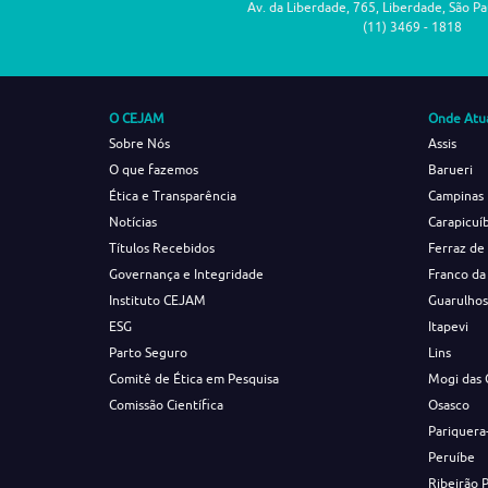
Av. da Liberdade, 765, Liberdade, São P
(11) 3469 - 1818
O CEJAM
Onde Atu
Sobre Nós
Assis
O que fazemos
Barueri
Ética e Transparência
Campinas
Notícias
Carapicuí
Títulos Recebidos
Ferraz de
Governança e Integridade
Franco da
Instituto CEJAM
Guarulho
ESG
Itapevi
Parto Seguro
Lins
Comitê de Ética em Pesquisa
Mogi das 
Comissão Científica
Osasco
Pariquera
Peruíbe
Ribeirão 