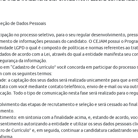
teção de Dados Pessoais
cipação no processo seletivo, para o seu regular desenvolvimento, pres
mento de informações pessoais do candidato. O CEJAM possui o Progr
idade LGPD o qual é composto de políticas e normas referentes ao tr
dados de acordo com a Lei, através do qual a entidade manifesta seu c
egurança da informação.
o em “Cadastro de Currículo” você concorda em participar do processo s
 com os seguintes termos:
ade: a captação dos seus dados será realizada unicamente para que a en
ato com você mediante contato telefônico, envio de e-mail ou via out
ação. Todo o tipo de comunicação nesta fase será realizado para o regu
lvimento das etapas de recrutamento e seleção e será cessado ao final
imento.
imento: em sintonia com a finalidade acima, e, estando de acordo, vo
sentimento autorizando a entidade e utilizar os seus dados pessoais cl
ro de Currículo” e, em seguida, continuar a candidatura cadastrando seu
aforma.