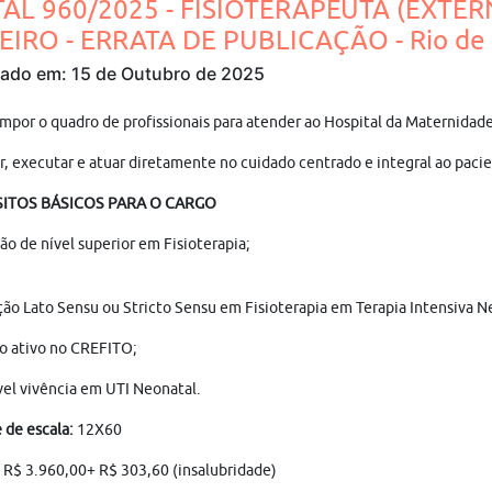
TAL 960/2025 - FISIOTERAPEUTA (EXTER
EIRO - ERRATA DE PUBLICAÇÃO - Rio de 
cado em: 15 de Outubro de 2025
mpor o quadro de profissionais para atender ao Hospital da Maternida
r, executar e atuar diretamente no cuidado centrado e integral ao pacie
ITOS BÁSICOS PARA O CARGO
o de nível superior em Fisioterapia;
ão Lato Sensu ou Stricto Sensu em Fisioterapia em Terapia Intensiva Neo
o ativo no CREFITO;
el vivência em UTI Neonatal.
de escala:
12X60
R$ 3.960,00+ R$ 303,60 (insalubridade)