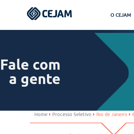
O CEJAM
Assis
Ferraz de Vasconcelos
Fale com
Lins
a gente
Peruíbe
São José dos Campos
Home
Processo Seletivo
Rio de Janeiro