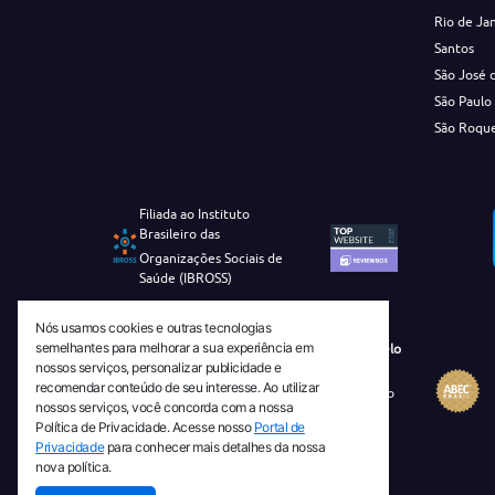
Rio de Ja
Santos
São José 
São Paulo
São Roqu
Filiada ao Instituto
Brasileiro das
Organizações Sociais de
Saúde (IBROSS)
Nós usamos cookies e outras tecnologias
semelhantes para melhorar a sua experiência em
Revista Tecnico-Cientifica CEJAM Selo
nossos serviços, personalizar publicidade e
Diamante de Ciência Aberta
recomendar conteúdo de seu interesse. Ao utilizar
Diretório Migulim Instituto Brasileiro
nossos serviços, você concorda com a nossa
de Informação em Ciência e
Política de Privacidade. Acesse nosso
Portal de
Tecnologia - IBICT
Privacidade
para conhecer mais detalhes da nossa
nova política.