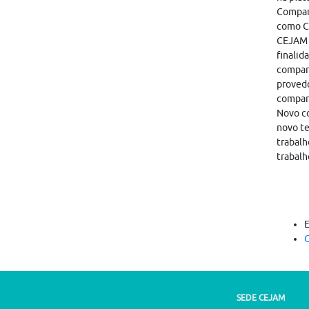
Compart
como CA
CEJAM i
finalid
compart
provedo
compar
Novo co
novo te
trabalh
trabalh
C
SEDE CEJAM