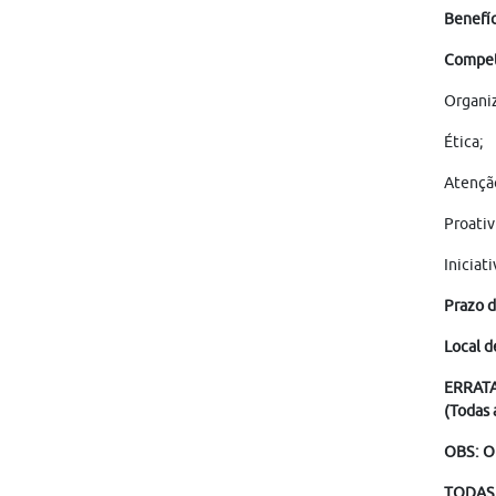
Benefíc
Competê
Organi
Ética;
Atençã
Proativ
Iniciati
Prazo d
Local d
ERRATA
(Todas 
OBS: O
TODAS 