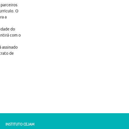
 parceiros
rrículo. O
ra a
lidade do
entirá com o
á assinado
trato de
INSTITUTO CEJAM