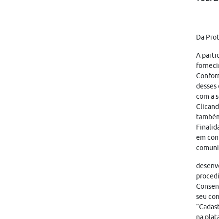
Da Pro
A parti
forneci
Conform
desses 
com a s
Clicand
também
Finalid
em cont
comunic
desenvo
proced
Consent
seu con
“Cadast
na plat