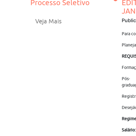
Processo Seletivo
EDI
JAN
Publi
Veja Mais
Para co
Planeja
REQUIS
Formaçã
Pós-
graduaç
Registr
Desejáv
Regime 
Salário: