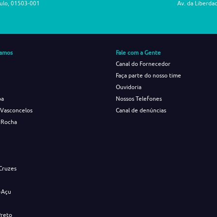
aulo, 01503-001
Av. da Liberda
amos
Fale com a Gente
Canal do Fornecedor
Faça parte do nosso time
Ouvidoria
ba
Nossos Telefones
 Vasconcelos
Canal de denúncias
 Rocha
s
Cruzes
-Açu
Preto