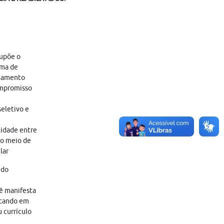
supõe o
ama de
atamento
ompromisso
eletivo e
tidade entre
ro meio de
lar
 do
cê manifesta
icando em
 currículo