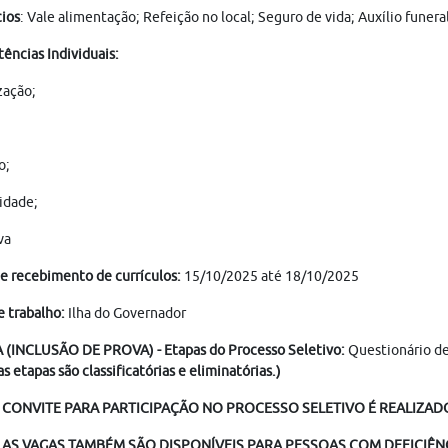
ios
: Vale alimentação; Refeição no local; Seguro de vida; Auxílio fune
ncias Individuais:
zação;
o;
idade;
va
e recebimento de currículos:
15/10/2025 até 18/10/2025
e trabalho:
Ilha do Governador
 (INCLUSÃO DE PROVA) - Etapas do Processo Seletivo:
Questionário de
as etapas são classificatórias e eliminatórias.)
 CONVITE PARA PARTICIPAÇÃO NO PROCESSO SELETIVO É REALIZADO
AS VAGAS TAMBÉM SÃO DISPONÍVEIS PARA PESSOAS COM DEFICIÊNC