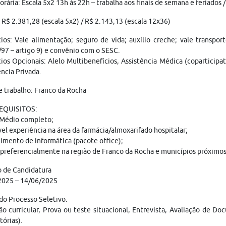
orária: Escala 5x2 13h às 22h – trabalha aos finais de semana e feriados 
: R$ 2.381,28 (escala 5x2) / R$ 2.143,13 (escala 12x36)
ios: Vale alimentação; seguro de vida; auxílio creche; vale transpo
97 – artigo 9) e convênio com o SESC.
ios Opcionais: Alelo Multibenefícios, Assistência Médica (coparticipat
ncia Privada.
e trabalho: Franco da Rocha
REQUISITOS:
 Médio completo;
el experiência na área da farmácia/almoxarifado hospitalar;
mento de informática (pacote office);
 preferencialmente na região de Franco da Rocha e municípios próximos
o de Candidatura
2025 – 14/06/2025
do Processo Seletivo:
ão curricular, Prova ou teste situacional, Entrevista, Avaliação de 
tórias).