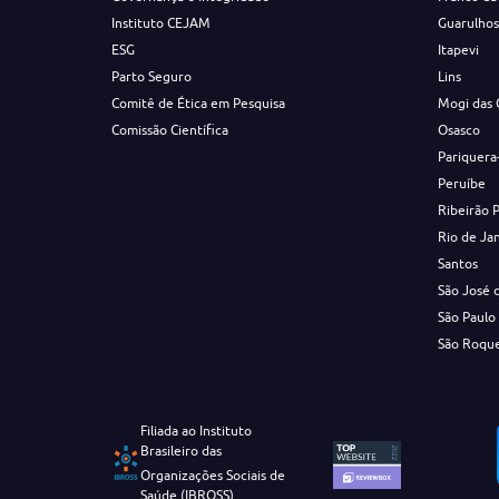
Instituto CEJAM
Guarulho
ESG
Itapevi
Parto Seguro
Lins
Comitê de Ética em Pesquisa
Mogi das 
Comissão Científica
Osasco
Pariquera
Peruíbe
Ribeirão 
Rio de Ja
Santos
São José 
São Paulo
São Roqu
Filiada ao Instituto
Brasileiro das
Organizações Sociais de
Saúde (IBROSS)