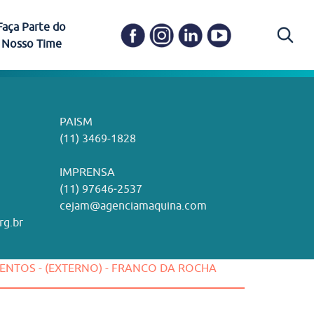
Faça Parte do
Nosso Time
Carapicuíba
Ética e Transparência
PAISM
in memoriam) em
Itapevi
(11) 3469-1828
o, visão e valores?
ações
Governança e Integridade
ustentabilidade
ime.
Pariquera-Açu
ilidade social e
IMPRENSA
as pelo CEJAM e
ura Humanizada
Comitê de Ética em Pesquisa
(11) 97646‑2537
Santos
cejam@agenciamaquina.com
rg.br
Gestão de Qualidade
ALENTOS - (EXTERNO) - FRANCO DA ROCHA