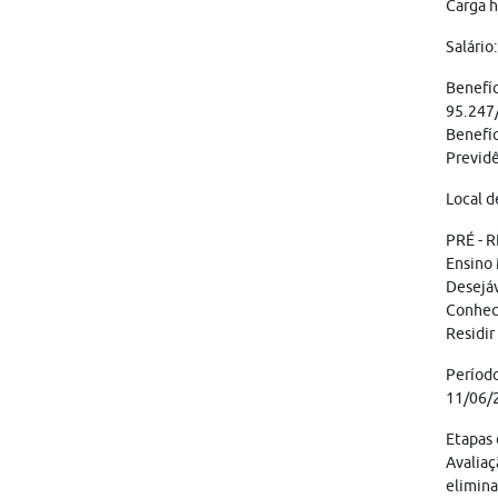
Carga h
Salário
Benefíc
95.247/
Benefíc
Previdê
Local d
PRÉ - 
Ensino
Desejáv
Conheci
Residir
Períod
11/06/
Etapas 
Avaliaç
elimina