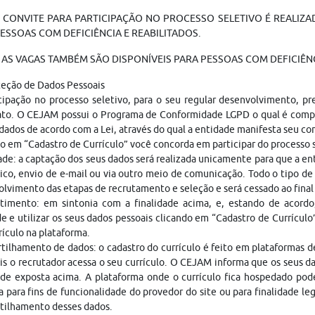
 CONVITE PARA PARTICIPAÇÃO NO PROCESSO SELETIVO É REALIZAD
ESSOAS COM DEFICIÊNCIA E REABILITADOS.
AS VAGAS TAMBÉM SÃO DISPONÍVEIS PARA PESSOAS COM DEFICIÊNC
teção de Dados Pessoais
cipação no processo seletivo, para o seu regular desenvolvimento, p
ato. O CEJAM possui o Programa de Conformidade LGPD o qual é compo
dados de acordo com a Lei, através do qual a entidade manifesta seu c
o em “Cadastro de Currículo” você concorda em participar do processo
ade: a captação dos seus dados será realizada unicamente para que a 
ico, envio de e-mail ou via outro meio de comunicação. Todo o tipo de 
lvimento das etapas de recrutamento e seleção e será cessado ao fina
timento: em sintonia com a finalidade acima, e, estando de acordo
e e utilizar os seus dados pessoais clicando em “Cadastro de Currículo
rículo na plataforma.
ilhamento de dados: o cadastro do currículo é feito em plataformas 
is o recrutador acessa o seu currículo. O CEJAM informa que os seus da
ade exposta acima. A plataforma onde o currículo fica hospedado pod
a para fins de funcionalidade do provedor do site ou para finalidade le
tilhamento desses dados.