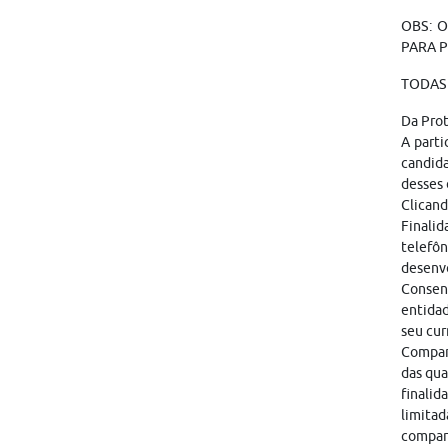
OBS: O
PARA P
TODAS 
Da Pro
A parti
candid
desses 
Clicand
Finalid
telefôn
desenvo
Consen
entidad
seu cur
Compart
das qua
finalid
limitad
compar