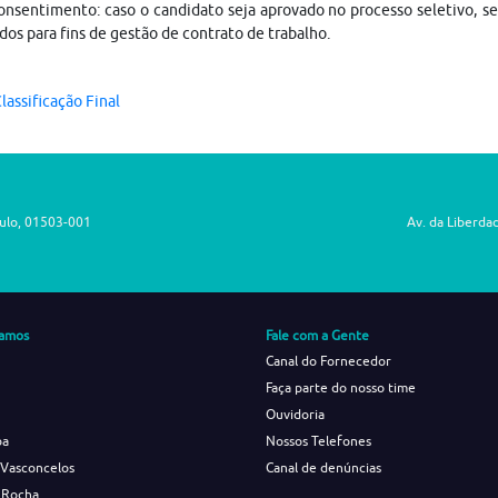
nsentimento: caso o candidato seja aprovado no processo seletivo, s
dos para fins de gestão de contrato de trabalho.
lassificação Final
aulo, 01503-001
Av. da Liberda
amos
Fale com a Gente
Canal do Fornecedor
Faça parte do nosso time
Ouvidoria
ba
Nossos Telefones
 Vasconcelos
Canal de denúncias
 Rocha