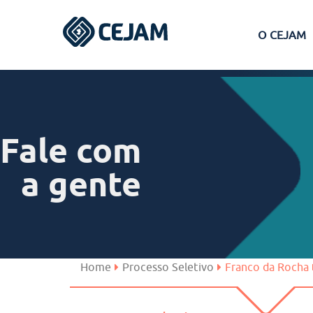
O CEJAM
Assis
Ferraz de Vasconcelos
Fale com
Lins
a gente
Peruíbe
São José dos Campos
Home
Processo Seletivo
Franco da Rocha