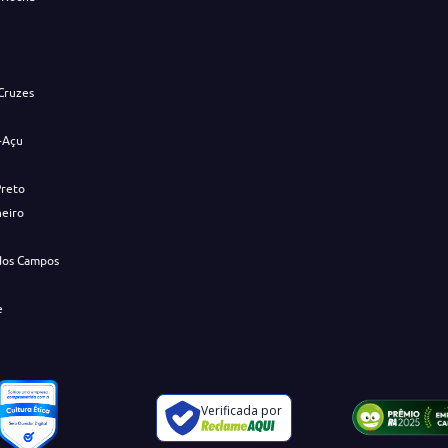
s
Cruzes
-Açu
Preto
neiro
dos Campos
e
Verificada por