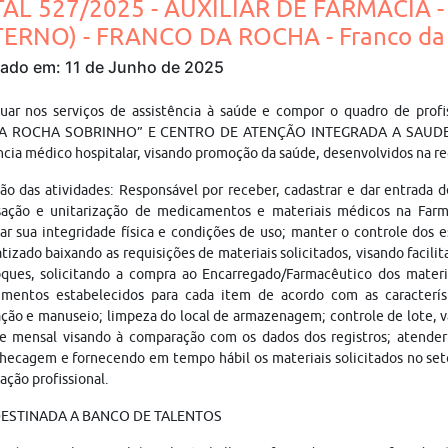
TAL 527/2025 - AUXILIAR DE FARMÁCIA 
TERNO) - FRANCO DA ROCHA - Franco da
cado em: 11 de Junho de 2025
tuar nos serviços de assistência à saúde e compor o quadro de p
A ROCHA SOBRINHO” E CENTRO DE ATENÇÃO INTEGRADA A SAUDE 
ncia médico hospitalar, visando promoção da saúde, desenvolvidos na r
ão das atividades: Responsável por receber, cadastrar e dar entrada d
sação e unitarização de medicamentos e materiais médicos na Far
ar sua integridade física e condições de uso; manter o controle dos 
tizado baixando as requisições de materiais solicitados, visando facilit
ques, solicitando a compra ao Encarregado/Farmacêutico dos materia
imentos estabelecidos para cada item de acordo com as característ
ação e manuseio; limpeza do local de armazenagem; controle de lote, 
 e mensal visando à comparação com os dados dos registros; atender 
hecagem e fornecendo em tempo hábil os materiais solicitados no setor
cação profissional.
DESTINADA A BANCO DE TALENTOS