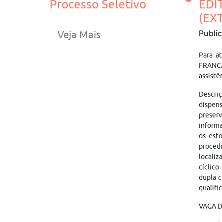
Processo Seletivo
EDI
(EX
Publi
Veja Mais
Para a
FRANC
assistê
Descriç
dispen
preserv
informa
os esto
proced
localiz
cíclico
dupla c
qualifi
VAGA 