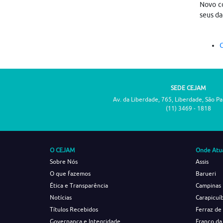
Novo co
seus da
C
SEDE CEJAM
Av. da Liberdade, 765, Liberdade, São P
(11) 3469 - 1818
O CEJAM
Onde Atu
Sobre Nós
Assis
O que fazemos
Barueri
Ética e Transparência
Campinas
Notícias
Carapicuí
Títulos Recebidos
Ferraz de
Governança e Integridade
Franco da