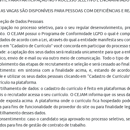
ITE PARA PARTICIPAÇÃO NO PROCESSO SELETIVO É ENCAMINHADO V
AS VAGAS SÃO DISPONÍVEIS PARA PESSOAS COM DEFICIÊNCIAS E RE
teção de Dados Pessoais
cipação no processo seletivo, para o seu regular desenvolvimento, p
ato. O CEJAM possui o Programa de Conformidade LGPD o qual é compo
dados de acordo com a Lei, através do qual a entidade manifesta seu c
o em “Cadastro de Currículo” você concorda em participar do processo
ade: a captação dos seus dados será realizada unicamente para que a 
ico, envio de e-mail ou via outro meio de comunicação. Todo o tipo de 
lvimento das etapas de recrutamento e seleção e será cessado ao fina
timento: em sintonia com a finalidade acima, e, estando de acordo
e e utilizar os seus dados pessoais clicando em “Cadastro de Currículo
rículo na plataforma.
ilhamento de dados: o cadastro do currículo é feito em plataformas 
is o recrutador acessa o seu currículo. O CEJAM informa que os seus da
ade exposta acima. A plataforma onde o currículo fica hospedado pod
a para fins de funcionalidade do provedor do site ou para finalidade le
tilhamento desses dados.
nsentimento: caso o candidato seja aprovado no processo seletivo, s
dos para fins de gestão de contrato de trabalho.