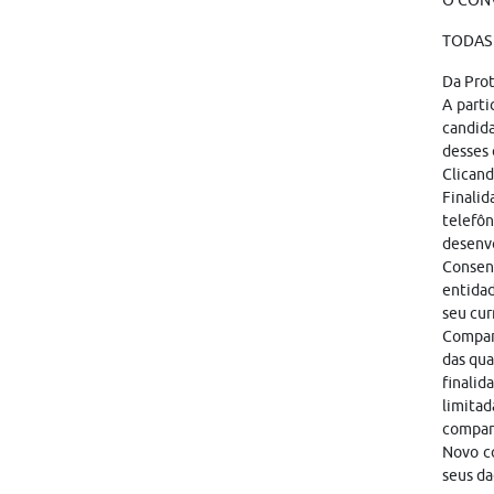
O CONV
TODAS 
Da Pro
A parti
candid
desses 
Clicand
Finalid
telefôn
desenvo
Consen
entidad
seu cur
Compart
das qua
finalid
limitad
compar
Novo co
seus da