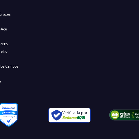
Cruzes
-Açu
Preto
neiro
dos Campos
e
Verificada por