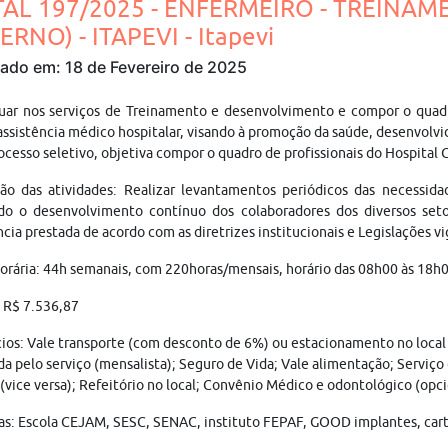
TAL 197/2025 - ENFERMEIRO - TREIN
ERNO) - ITAPEVI - Itapevi
cado em: 18 de Fevereiro de 2025
uar nos serviços de Treinamento e desenvolvimento e compor o quadro
assistência médico hospitalar, visando à promoção da saúde, desenvolvid
ocesso seletivo, objetiva compor o quadro de profissionais do Hospital G
ão das atividades: Realizar levantamentos periódicos das necessida
do o desenvolvimento contínuo dos colaboradores dos diversos seto
ncia prestada de acordo com as diretrizes institucionais e Legislações v
orária: 44h semanais, com 220horas/mensais, horário das 08h00 às 18h
: R$ 7.536,87
ios: Vale transporte (com desconto de 6%) ou estacionamento no local
da pelo serviço (mensalista); Seguro de Vida; Vale alimentação; Serviço
 (vice versa); Refeitório no local; Convênio Médico e odontológico (opci
as: Escola CEJAM, SESC, SENAC, instituto FEPAF, GOOD implantes, cart