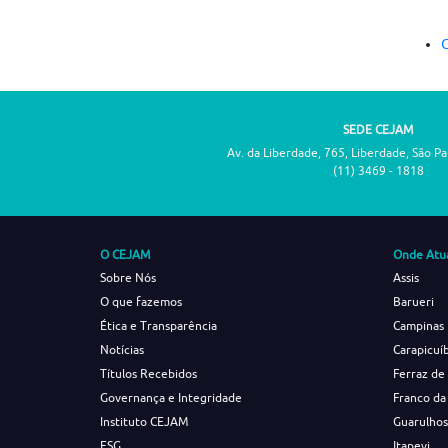
C
SEDE CEJAM
Av. da Liberdade, 765, Liberdade, São P
(11) 3469 - 1818
O CEJAM
Onde Atu
Sobre Nós
Assis
O que fazemos
Barueri
Ética e Transparência
Campinas
Notícias
Carapicuí
Títulos Recebidos
Ferraz de
Governança e Integridade
Franco da
Instituto CEJAM
Guarulho
ESG
Itapevi