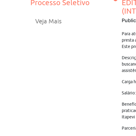
Processo Seletivo
EDI
(INT
Publi
Veja Mais
Para at
presta 
Este pr
Descriç
buscan
assistê
Carga h
Salário
Benefíc
pratica
Itapevi
Parceri