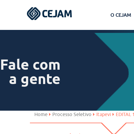
O CEJAM
Assis
Ferraz de Vasconcelos
Fale com
Lins
a gente
Peruíbe
São José dos Campos
Home
Processo Seletivo
Itapevi
EDITAL 