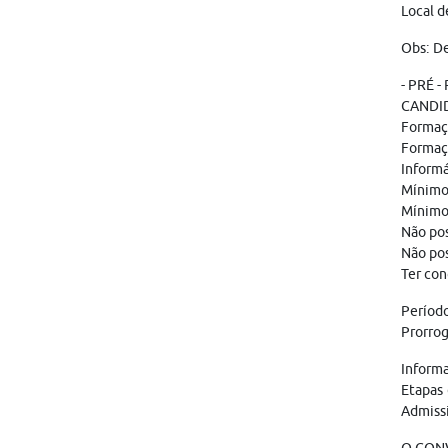
Local d
Obs: De
- PRÉ -
CANDI
Formaç
Formaç
Informá
Mínimo 
Mínimo
Não pos
Não pos
Ter con
Período
Prorrog
Informa
Etapas 
Admissi