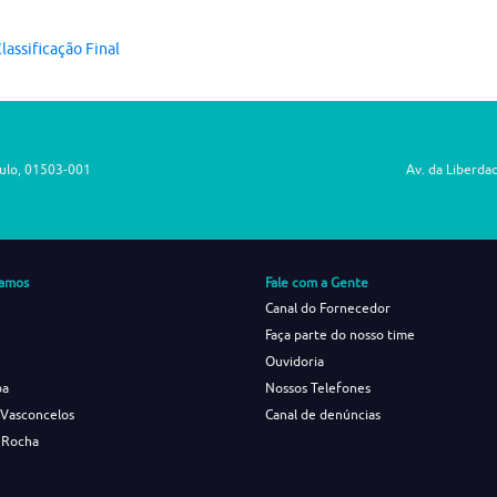
lassificação Final
aulo, 01503-001
Av. da Liberda
amos
Fale com a Gente
Canal do Fornecedor
Faça parte do nosso time
Ouvidoria
ba
Nossos Telefones
 Vasconcelos
Canal de denúncias
 Rocha
s