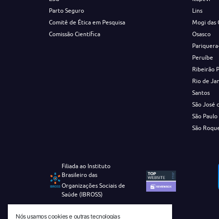
Parto Seguro
Lins
Comitê de Ética em Pesquisa
Mogi das 
Comissão Científica
Osasco
Pariquera
Peruíbe
Ribeirão 
Rio de Ja
Santos
São José 
São Paulo
São Roqu
Filiada ao Instituto
Brasileiro das
Organizações Sociais de
Saúde (IBROSS)
Nós usamos cookies e outras tecnologias