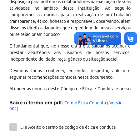
disposição para nortear os colaboradores na execução de suas
atividades no âmbito desta Instituição. Ao segui-lo
cumpriremos as normas para a realização de um trabalho
transparente, ético, honesto e responsável, observando, além
disso, os direitos daqueles que dependem de nossos serviços
ou se relacionam conosco.
É fundamental que, no nosso dia a dia, saibamos acolher e
prestar assistência aos usuários de nossos serviços,
independente de idade, raça, gênero ou situação social.
Devemos todos: conhecer, entender, respeitar, aplicar e
seguir as recomendações contidas neste documento.
Atender às normas deste Código de Ética e Conduta é nosso
compromisso permanente para zelar pela reputação e
credibilidade do CEJAM e para nossa satisfação pessoal como
Baixe o termo em pdf:
Termo Ética Conduta ( Versão
membros desta grande equipe.
002)
VISÃO, MISSÃO E VALORES
Li e Aceito o termo de codigo de ética e conduta
VISÃO