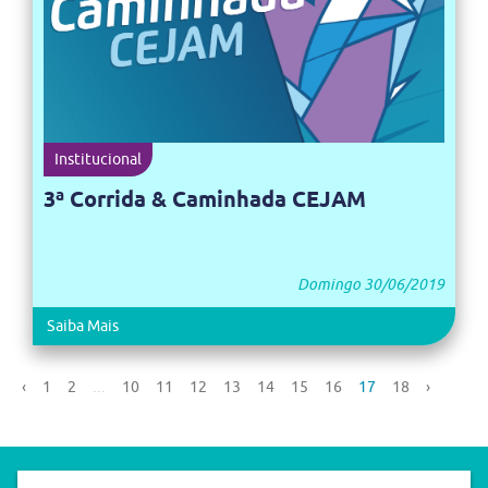
Institucional
3ª Corrida & Caminhada CEJAM
Domingo 30/06/2019
Saiba Mais
‹
1
2
...
10
11
12
13
14
15
16
17
18
›