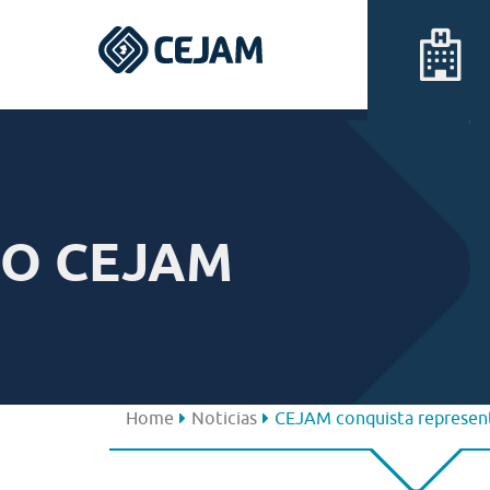
Assis
Ferraz de Vasconcelos
O CEJAM
Lins
Peruíbe
São José dos Campos
Home
Noticias
CEJAM conquista represent