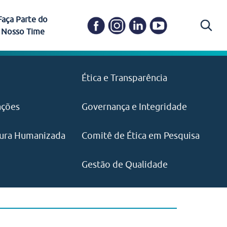
Faça Parte do
Nosso Time
Carapicuíba
Ética e Transparência
PAISM
in memoriam) em
Itapevi
(11) 3469-1828
o, visão e valores?
ações
Governança e Integridade
ustentabilidade
ime.
Pariquera-Açu
ilidade social e
IMPRENSA
as pelo CEJAM e
ura Humanizada
Comitê de Ética em Pesquisa
(11) 97646‑2537
Santos
cejam@agenciamaquina.com
rg.br
Gestão de Qualidade