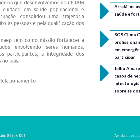
eriência que desenvolvemos no CEJAM
Arraiá Incl
o cuidado em saúde populacional e
saúde e for
tuação consolidou uma trajetória
ito às pessoas e pela qualificação dos
SOS Clima C
a Inaep tem como missão fortalecer a
profissionai
tudos envolvendo seres humanos,
em emergênc
s participantes, a integridade dos
participar
 no país.
Julho Amarel
casos de hep
 Relacionamento
infectologis
sobre as do
aulo, 01503-001
Av. da Liberda