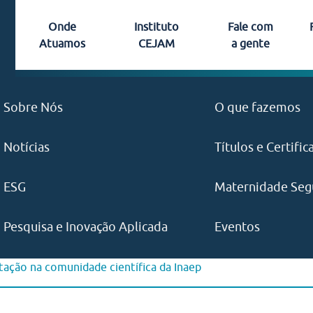
Onde
Instituto
Fale com
Atuamos
CEJAM
a gente
Barueri
Campinas
Sobre Nós
O que fazemos
CEJAM
Canal do Fornecedor
Idealizado pelo Dr. Fernando Proença de Gouvêa (
Franco da Rocha
Guarulhos
(11) 3469-1818
Se identifica com nossa missã
Notícias
Títulos e Certific
fevereiro de 2010, o Instituto CEJAM promove a s
Ouvidoria
Venha fazer parte do nosso t
Mogi das Cruzes
Osasco
institucional e territorial, fortalecendo a responsab
Ouvidoria
ambiental dentro das unidades de saúde gerenciad
ESG
Maternidade Seg
0800 770 1484
Ribeirão Preto
Rio de Janeiro
Canal de Denúncia
nas comunidades do entorno.
ouvidoria@cejam.o
Pesquisa e Inovação Aplicada
Eventos
São Paulo
São Roque
ação na comunidade científica da Inaep