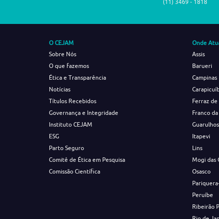
(11) 3469 - 1818
O CEJAM
Onde Atu
Sobre Nós
Assis
O que fazemos
Barueri
Ética e Transparência
Campinas
Notícias
Carapicuí
Títulos Recebidos
Ferraz de
Governança e Integridade
Franco da
Instituto CEJAM
Guarulho
ESG
Itapevi
Parto Seguro
Lins
Comitê de Ética em Pesquisa
Mogi das 
Comissão Científica
Osasco
Pariquera
Peruíbe
Ribeirão 
Rio de Ja