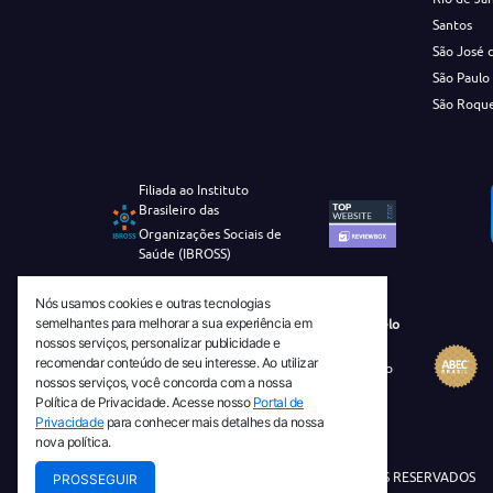
Santos
São José 
São Paulo
São Roqu
Filiada ao Instituto
Brasileiro das
Organizações Sociais de
Saúde (IBROSS)
Nós usamos cookies e outras tecnologias
semelhantes para melhorar a sua experiência em
Revista Tecnico-Cientifica CEJAM Selo
nossos serviços, personalizar publicidade e
Diamante de Ciência Aberta
recomendar conteúdo de seu interesse. Ao utilizar
Diretório Migulim Instituto Brasileiro
nossos serviços, você concorda com a nossa
de Informação em Ciência e
Política de Privacidade. Acesse nosso
Portal de
Tecnologia - IBICT
Privacidade
para conhecer mais detalhes da nossa
nova política.
© 2026 TODOS OS DIREITOS RESERVADOS
PROSSEGUIR