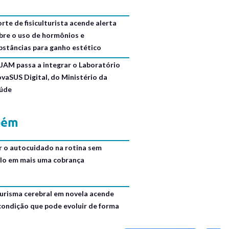
rte de fisiculturista acende alerta
bre o uso de hormônios e
bstâncias para ganho estético
JAM passa a integrar o Laboratório
ovaSUS Digital, do Ministério da
úde
bém
r o autocuidado na rotina sem
lo em mais uma cobrança
urisma cerebral em novela acende
 condição que pode evoluir de forma