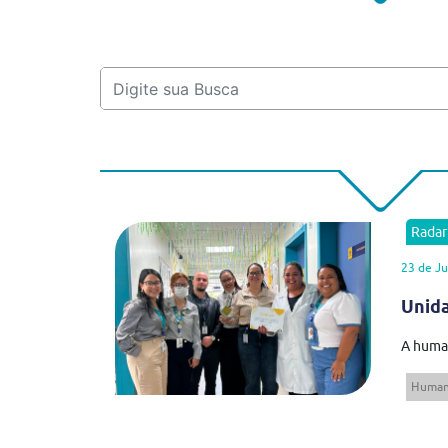
Rada
23 de Ju
Unid
A human
Human