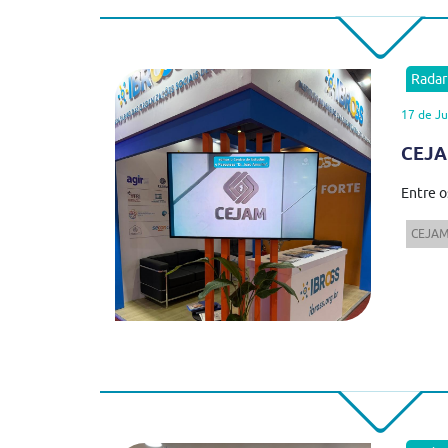
Rada
17 de Ju
CEJA
Entre o
CEJA