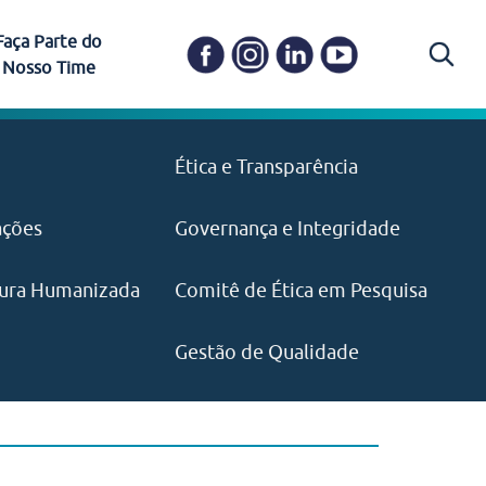
Faça Parte do
Nosso Time
Carapicuíba
Ética e Transparência
PAISM
in memoriam) em
Itapevi
(11) 3469-1828
o, visão e valores?
ações
Governança e Integridade
ustentabilidade
ime.
Pariquera-Açu
ilidade social e
IMPRENSA
as pelo CEJAM e
ura Humanizada
Comitê de Ética em Pesquisa
(11) 97646‑2537
Santos
cejam@agenciamaquina.com
rg.br
Gestão de Qualidade