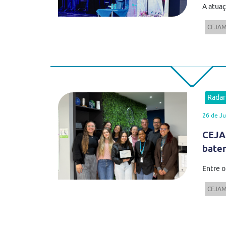
A atua
CEJA
Rada
26 de J
CEJA
bater
Entre o
CEJA