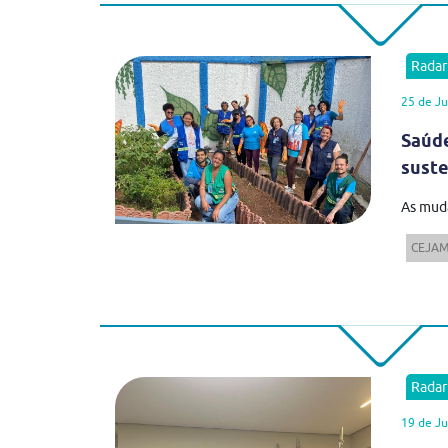
Rada
25 de J
Saúd
suste
As muda
CEJA
Rada
19 de J