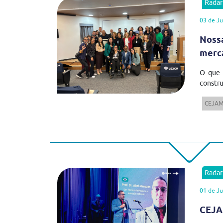
Rada
03 de Ju
Nossa
merc
O que 
constru
CEJA
Rada
01 de Ju
CEJAM