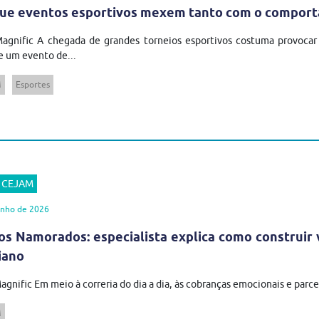
ue eventos esportivos mexem tanto com o comport
Magnific A chegada de grandes torneios esportivos costuma provoca
 um evento de...
M
Esportes
r CEJAM
unho de 2026
os Namorados: especialista explica como construir
iano
agnific Em meio à correria do dia a dia, às cobranças emocionais e parcer
M