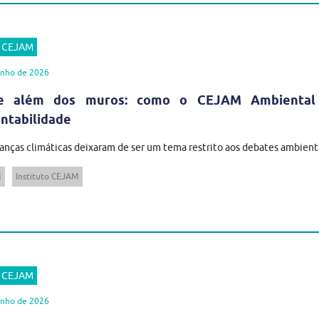
r CEJAM
unho de 2026
e além dos muros: como o CEJAM Ambiental tr
ntabilidade
nças climáticas deixaram de ser um tema restrito aos debates ambientais
M
Instituto CEJAM
r CEJAM
unho de 2026