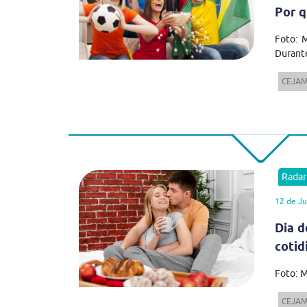
Por q
Foto: 
Durante
CEJA
Rada
12 de J
Dia d
cotid
Foto: M
CEJA