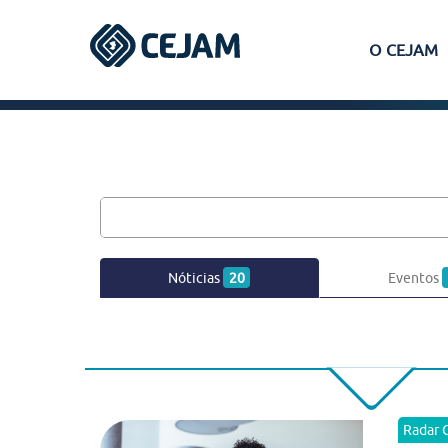
O CEJAM
Assis
Ferraz de Vasconcelos
Lins
Nóticias
20
Eventos
Peruíbe
São José dos Campos
Radar