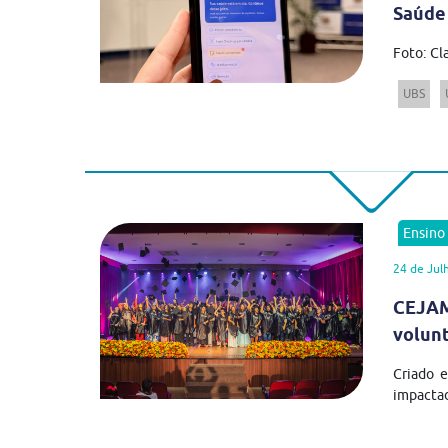
Saúde
Foto: Cl
UBS
Ensino
24 de Jul
CEJAM
volun
Criado 
impactad