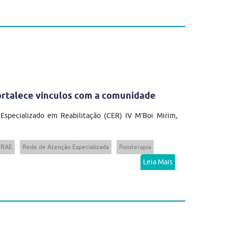
fortalece vínculos com a comunidade
 Especializado em Reabilitação (CER) IV M’Boi Mirim,
RAE
Rede de Atenção Especializada
Fisioterapia
Leia Mais