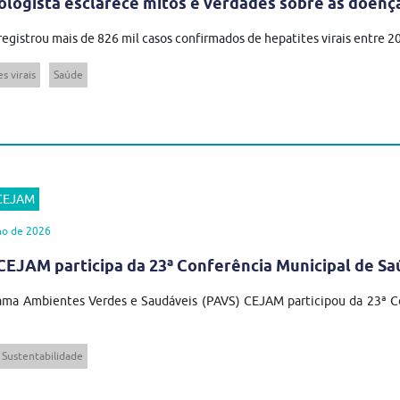
ologista esclarece mitos e verdades sobre as doenç
 registrou mais de 826 mil casos confirmados de hepatites virais entre 
s virais
Saúde
 CEJAM
ho de 2026
EJAM participa da 23ª Conferência Municipal de Sa
ma Ambientes Verdes e Saudáveis (PAVS) CEJAM participou da 23ª Co
Sustentabilidade