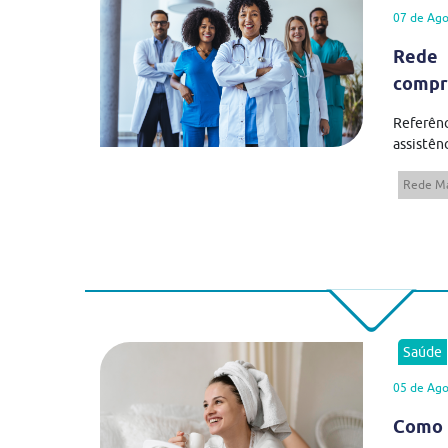
07 de Ago
Rede 
compr
Referên
assistênc
Rede Má
Saúde
05 de Ago
Como 