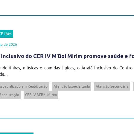
 CEJAM
ho de 2026
 Inclusivo do CER IV M’Boi Mirim promove saúde e 
ndeirinhas, músicas e comidas típicas, o Arraiá Inclusivo do Centro
da...
Especializado em Reabilitação
Atenção Especializada
Atenção Secundária
Reabilitação
CER IV M'Boi Mirim