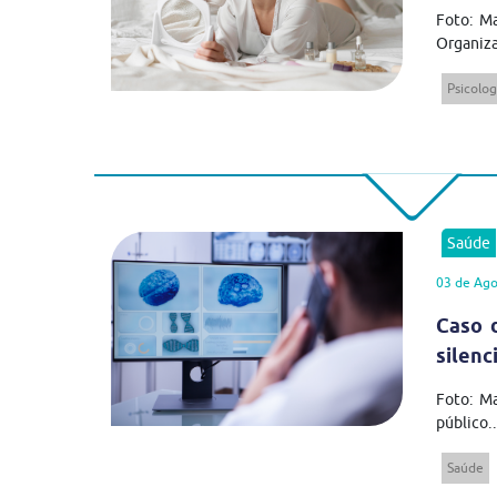
Foto: Ma
Organiza
Psicolog
Saúde
03 de Ago
Caso 
silenc
Foto: M
público..
Saúde