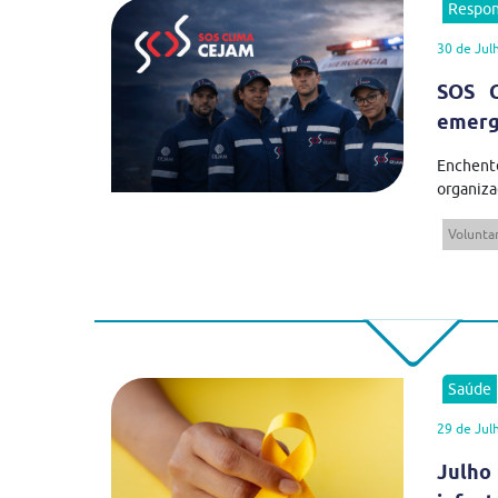
Respon
30 de Jul
SOS C
emergê
Enchent
organiza
Volunta
Saúde
29 de Jul
Julho