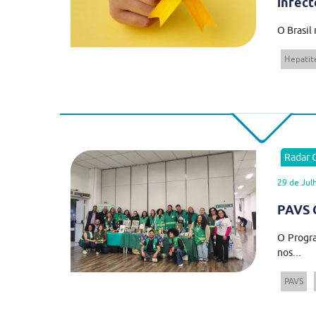
infect
O Brasil
Hepatite
Radar
29 de Jul
PAVS C
O Progra
nos...
PAVS