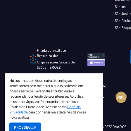
Santos
São José 
São Paulo
São Roqu
Filiada ao Instituto
Brasileiro das
Organizações Sociais de
Saúde (IBROSS)
Nós usamos cookies e outras tecnologias
semelhantes para melhorar a sua experiência em
Revista Tecnico-Cientifica CEJAM Selo
nossos serviços, personalizar publicidade e
Diamante de Ciência Aberta
recomendar conteúdo de seu interesse. Ao utilizar
Diretório Migulim Instituto Brasileiro
nossos serviços, você concorda com a nossa
de Informação em Ciência e
Política de Privacidade. Acesse nosso
Portal de
Tecnologia - IBICT
Privacidade
para conhecer mais detalhes da nossa
nova política.
© 2026 TODOS OS DIREITOS RESERVADOS
PROSSEGUIR