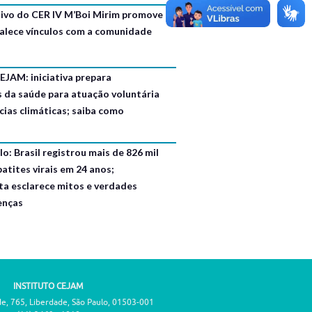
usivo do CER IV M’Boi Mirim promove
talece vínculos com a comunidade
EJAM: iniciativa prepara
s da saúde para atuação voluntária
ias climáticas; saiba como
o: Brasil registrou mais de 826 mil
atites virais em 24 anos;
ta esclarece mitos e verdades
enças
INSTITUTO CEJAM
de, 765, Liberdade, São Paulo, 01503-001