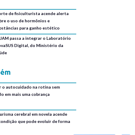
rte de fisiculturista acende alerta
bre o uso de hormônios e
bstâncias para ganho estético
JAM passa a integrar o Laboratório
ovaSUS Digital, do Ministério da
úde
bém
r o autocuidado na rotina sem
lo em mais uma cobrança
urisma cerebral em novela acende
 condição que pode evoluir de forma