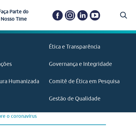
Faça Parte do
Nosso Time
Carapicuíba
Ética e Transparência
PAISM
in memoriam) em
Itapevi
(11) 3469-1828
o, visão e valores?
ações
Governança e Integridade
ustentabilidade
ime.
Pariquera-Açu
ilidade social e
IMPRENSA
as pelo CEJAM e
ura Humanizada
Comitê de Ética em Pesquisa
(11) 97646‑2537
Santos
cejam@agenciamaquina.com
rg.br
Gestão de Qualidade
re o coronavírus