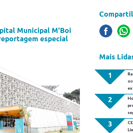
Compartil
ital Municipal M'Boi
reportagem especial
Mais Lida
1
Ra
oc
ex
2
Ho
Next
pr
se
3
CE
Li