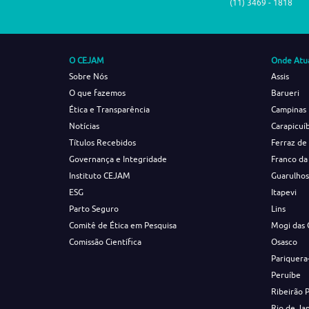
(11) 3469 - 1818
O CEJAM
Onde Atu
Sobre Nós
Assis
O que fazemos
Barueri
Ética e Transparência
Campinas
Notícias
Carapicuí
Títulos Recebidos
Ferraz de
Governança e Integridade
Franco da
Instituto CEJAM
Guarulho
ESG
Itapevi
Parto Seguro
Lins
Comitê de Ética em Pesquisa
Mogi das 
Comissão Científica
Osasco
Pariquera
Peruíbe
Ribeirão 
Rio de Ja