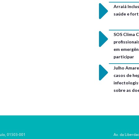
Arraiá Incl
saúde e for
SOS Clima C
profissionai
em emergênc
participar
Julho Amarel
casos de hep
infectologis
sobre as do
aulo, 01503-001
Av. da Liberda