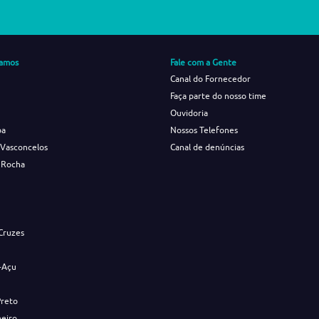
amos
Fale com a Gente
Canal do Fornecedor
Faça parte do nosso time
Ouvidoria
ba
Nossos Telefones
 Vasconcelos
Canal de denúncias
 Rocha
s
Cruzes
-Açu
Preto
neiro