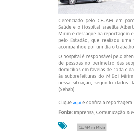
Gerenciado pelo CEJAM em parce
Saúde e o Hospital Israelita Alber
Mirim é destaque na reportagem es
pelo Estadão, que realizou uma vi
acompanhou por um dia o trabalho
O hospital é responsável pelo at
de pessoas no perímetro das su
domicílios em favelas de toda cida
às subprefeituras do M’Boi Mir
nessa situação, segundo dados d
(Sehab).
Clique
e confira a reportagem 
aqui
Fonte:
Imprensa, Comunicação & M
CEJAM na Mídia