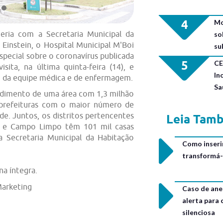
4
Mo
ria com a Secretaria Municipal da
so
t Einstein, o Hospital Municipal M'Boi
su
pecial sobre o coronavírus publicada
5
CE
sita, na última quinta-feira (14), e
In
 da equipe médica e de enfermagem.
Sa
endimento de uma área com 1,3 milhão
bprefeituras com o maior número de
de. Juntos, os distritos pertencentes
Leia Tam
im e Campo Limpo têm 101 mil casas
a Secretaria Municipal da Habitação
Como inseri
transformá-
na íntegra.
arketing
Caso de ane
alerta para
silenciosa