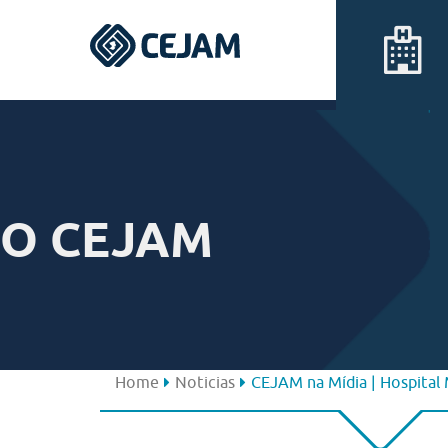
Assis
Ferraz de Vasconcelos
O CEJAM
Lins
Peruíbe
São José dos Campos
Home
Noticias
CEJAM na Mídia | Hospital 