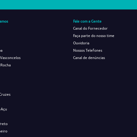
amos
Fale com a Gente
Canal do Fornecedor
Faça parte do nosso time
Ouvidoria
ba
Nossos Telefones
 Vasconcelos
Canal de denúncias
 Rocha
s
Cruzes
-Açu
Preto
neiro