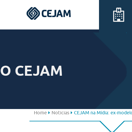
Assis
Ferraz de Vasconcelos
O CEJAM
Lins
Peruíbe
São José dos Campos
Home
Noticias
CEJAM na Mídia: ex-modelo