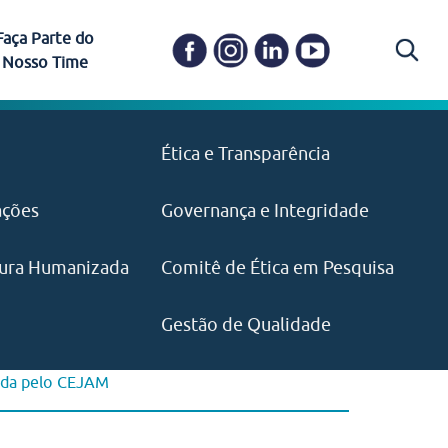
Faça Parte do
Nosso Time
Carapicuíba
Ética e Transparência
PAISM
in memoriam) em
Itapevi
(11) 3469-1828
o, visão e valores?
ações
Governança e Integridade
ustentabilidade
ime.
Pariquera-Açu
ilidade social e
IMPRENSA
as pelo CEJAM e
ura Humanizada
Comitê de Ética em Pesquisa
(11) 97646‑2537
Santos
cejam@agenciamaquina.com
rg.br
Gestão de Qualidade
ada pelo CEJAM