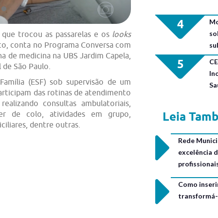
4
Mo
so
 que trocou as passarelas e os
looks
co, conta no Programa Conversa com
su
na de medicina na UBS Jardim Capela,
5
CE
l de São Paulo.
In
Família (ESF) sob supervisão de um
Sa
articipam das rotinas de atendimento
ealizando consultas ambulatoriais,
er de colo, atividades em grupo,
Leia Tam
iciliares, dentre outras.
Rede Municip
excelência 
profissiona
Como inseri
transformá-