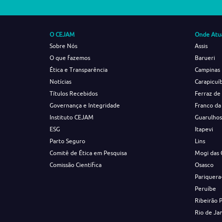
O CEJAM
Onde Atu
Sobre Nós
Assis
O que fazemos
Barueri
Ética e Transparência
Campinas
Notícias
Carapicuí
Títulos Recebidos
Ferraz de
Governança e Integridade
Franco da
Instituto CEJAM
Guarulho
ESG
Itapevi
Parto Seguro
Lins
Comitê de Ética em Pesquisa
Mogi das 
Comissão Científica
Osasco
Pariquera
Peruíbe
Ribeirão 
Rio de Ja