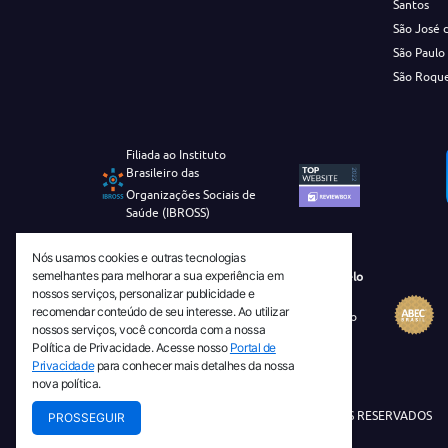
Santos
São José 
São Paulo
São Roqu
Filiada ao Instituto
Brasileiro das
Organizações Sociais de
Saúde (IBROSS)
Nós usamos cookies e outras tecnologias
semelhantes para melhorar a sua experiência em
Revista Tecnico-Cientifica CEJAM Selo
nossos serviços, personalizar publicidade e
Diamante de Ciência Aberta
recomendar conteúdo de seu interesse. Ao utilizar
Diretório Migulim Instituto Brasileiro
nossos serviços, você concorda com a nossa
de Informação em Ciência e
Política de Privacidade. Acesse nosso
Portal de
Tecnologia - IBICT
Privacidade
para conhecer mais detalhes da nossa
nova política.
© 2026 TODOS OS DIREITOS RESERVADOS
PROSSEGUIR