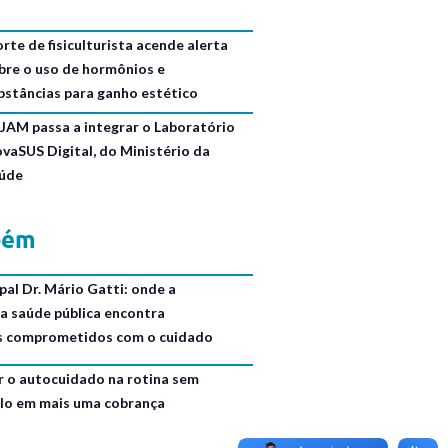
rte de fisiculturista acende alerta
bre o uso de hormônios e
bstâncias para ganho estético
JAM passa a integrar o Laboratório
ovaSUS Digital, do Ministério da
úde
bém
al Dr. Mário Gatti: onde a
da saúde pública encontra
is comprometidos com o cuidado
r o autocuidado na rotina sem
lo em mais uma cobrança