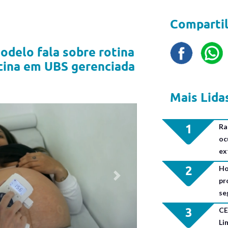
Compartil
delo fala sobre rotina
cina em UBS gerenciada
Mais Lida
1
Ra
oc
ex
2
Ho
Next
pr
se
3
CE
Li