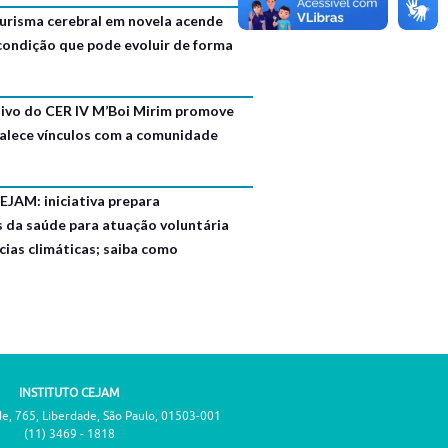
urisma cerebral em novela acende
 condição que pode evoluir de forma
usivo do CER IV M’Boi Mirim promove
talece vínculos com a comunidade
EJAM: iniciativa prepara
s da saúde para atuação voluntária
ias climáticas; saiba como
INSTITUTO CEJAM
de, 765, Liberdade, São Paulo, 01503-001
(11) 3469 - 1818