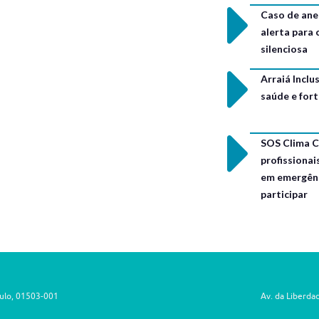
Caso de ane
alerta para
silenciosa
Arraiá Incl
saúde e for
SOS Clima C
profissionai
em emergênc
participar
aulo, 01503-001
Av. da Liberda