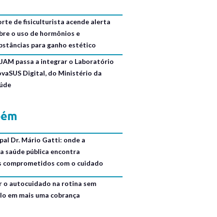
rte de fisiculturista acende alerta
bre o uso de hormônios e
bstâncias para ganho estético
JAM passa a integrar o Laboratório
ovaSUS Digital, do Ministério da
úde
bém
al Dr. Mário Gatti: onde a
da saúde pública encontra
is comprometidos com o cuidado
r o autocuidado na rotina sem
lo em mais uma cobrança