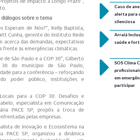
Projetos de Impacto a Longo Prazo”,
Caso de ane
to.
alerta para
diálogos sobre o tema
silenciosa
 Esperam de Nós?”, Kelly Baptista,
lett Cunha, gerente do Instituto Rede
Arraiá Incl
m acerca das demandas, expectativas
saúde e for
s frente às emergências climáticas.
e de São Paulo e a COP 30”, Gilberto
SOS Clima C
30 do município de São Paulo,
profissionai
dade para a conferência – reforçando
em emergênc
do poder público, instituições e
participar
Locais para a COP 30: Desafios e
Rabelo, especialista em Comunicação
tária PACE SP, propôs a troca de
enfrentadas pelas empresas.
nalista de Inovação e Ecossistema na
ria PACE SP, organizou a dinâmica