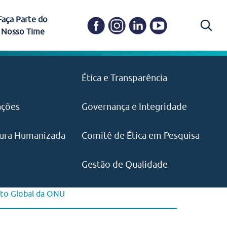
Faça Parte do
Nosso Time
Carapicuíba
Ética e Transparência
PAISM
in memoriam) em
Itapevi
(11) 3469-1828
o, visão e valores?
ações
Governança e Integridade
ustentabilidade
ime.
Pariquera-Açu
ilidade social e
IMPRENSA
as pelo CEJAM e
ura Humanizada
Comitê de Ética em Pesquisa
(11) 97646‑2537
Santos
cejam@agenciamaquina.com
rg.br
Gestão de Qualidade
cto Global da ONU