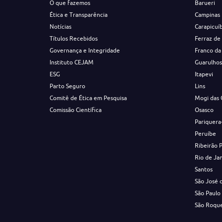
O que fazemos
Barueri
Ética e Transparência
Campinas
Notícias
Carapicuí
Títulos Recebidos
Ferraz de
Governança e Integridade
Franco da
Instituto CEJAM
Guarulho
ESG
Itapevi
Parto Seguro
Lins
Comitê de Ética em Pesquisa
Mogi das 
Comissão Científica
Osasco
Pariquera
Peruíbe
Ribeirão 
Rio de Ja
Santos
São José 
São Paulo
São Roqu