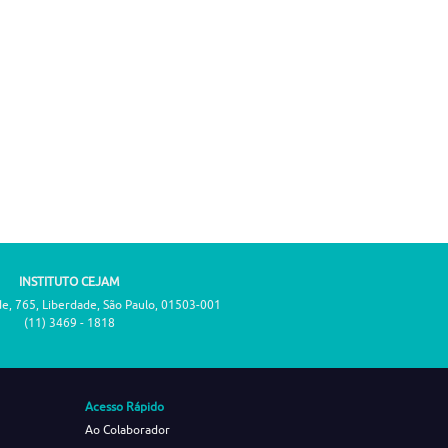
INSTITUTO CEJAM
de, 765, Liberdade, São Paulo, 01503-001
(11) 3469 - 1818
Acesso Rápido
Ao Colaborador