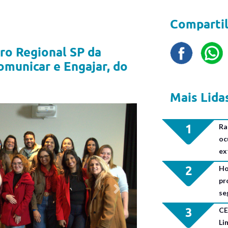
Compartil
o Regional SP da
municar e Engajar, do
Mais Lida
1
Ra
oc
ex
2
Ho
pr
se
Next
3
CE
Li