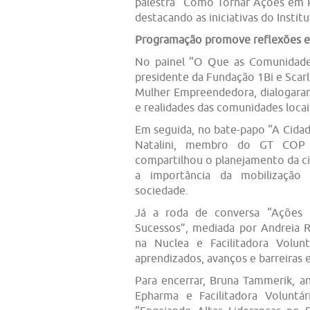
palestra “Como Tornar Ações em 
destacando as iniciativas do Institu
Programação promove reflexões e 
No painel “O Que as Comunidades
presidente da Fundação 1Bi e Scar
Mulher Empreendedora, dialogara
e realidades das comunidades locai
Em seguida, no bate-papo “A Cidad
Natalini, membro do GT COP 
compartilhou o planejamento da ci
a importância da mobilização 
sociedade.
Já a roda de conversa “Ações 
Sucessos”, mediada por Andreia 
na Nuclea e Facilitadora Volun
aprendizados, avanços e barreiras 
Para encerrar, Bruna Tammerik, a
Epharma e Facilitadora Voluntá