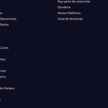
Faça parte do nosso time
Ouvidoria
ba
Nossos Telefones
 Vasconcelos
Canal de denúncias
 Rocha
s
Cruzes
-Açu
Preto
neiro
dos Campos
e