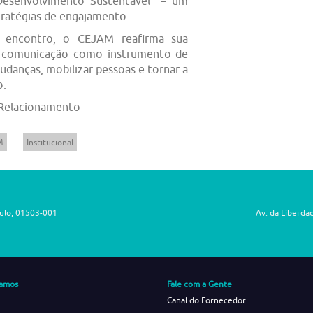
 Desenvolvimento Sustentável” – um
stratégias de engajamento.
e encontro, o CEJAM reafirma sua
a comunicação como instrumento de
udanças, mobilizar pessoas e tornar a
o.
 Relacionamento
M
Institucional
aulo, 01503-001
Av. da Liberda
amos
Fale com a Gente
Canal do Fornecedor