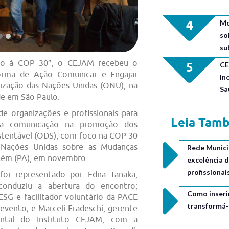
4
Mo
so
su
o à COP 30”, o CEJAM recebeu o
5
CE
orma de Ação Comunicar e Engajar
In
nização das Nações Unidas (ONU), na
Sa
ede em São Paulo.
e organizações e profissionais para
Leia Tam
 da comunicação na promoção dos
stentável (ODS), com foco na COP 30
 Nações Unidas sobre as Mudanças
Rede Municip
elém (PA), em novembro.
excelência 
profissiona
oi representado por Edna Tanaka,
onduziu a abertura do encontro;
Como inseri
ESG e facilitador voluntário da PACE
transformá-
evento; e Marceli Fradeschi, gerente
ental do Instituto CEJAM, com a