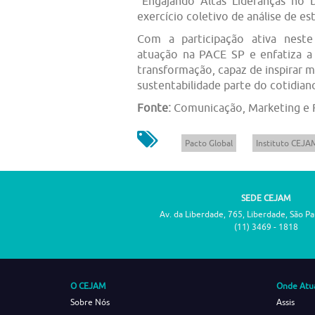
“Engajando Altas Lideranças no
exercício coletivo de análise de e
Com a participação ativa nest
atuação na PACE SP e enfatiza 
transformação, capaz de inspirar m
sustentabilidade parte do cotidian
Fonte:
Comunicação, Marketing e
Pacto Global
Instituto CEJA
SEDE CEJAM
Av. da Liberdade, 765, Liberdade, São P
(11) 3469 - 1818
O CEJAM
Onde Atu
Sobre Nós
Assis