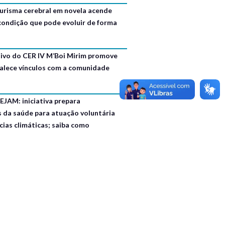
urisma cerebral em novela acende
 condição que pode evoluir de forma
usivo do CER IV M’Boi Mirim promove
talece vínculos com a comunidade
EJAM: iniciativa prepara
s da saúde para atuação voluntária
ias climáticas; saiba como