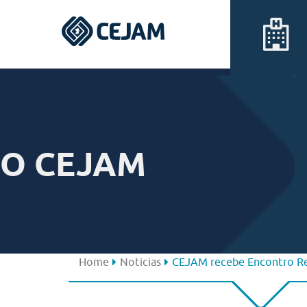
Assis
Ferraz de Vasconcelos
O CEJAM
Lins
Peruíbe
São José dos Campos
Home
Noticias
CEJAM recebe Encontro Reg