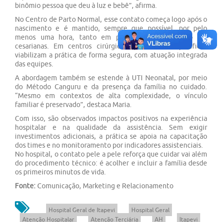
binômio pessoa que deu à luz e bebê”, afirma.
No Centro de Parto Normal, esse contato começa logo após o
nascimento e é mantido, sempre que possível, por pelo
menos uma hora, tanto em partos vaginais quanto em
cesarianas. Em centros cirúrgicos, protocolos específicos
viabilizam a prática de forma segura, com atuação integrada
das equipes.
A abordagem também se estende à UTI Neonatal, por meio
do Método Canguru e da presença da família no cuidado.
“Mesmo em contextos de alta complexidade, o vínculo
familiar é preservado”, destaca Maria.
Com isso, são observados impactos positivos na experiência
hospitalar e na qualidade da assistência. Sem exigir
investimentos adicionais, a prática se apoia na capacitação
dos times e no monitoramento por indicadores assistenciais.
No hospital, o contato pele a pele reforça que cuidar vai além
do procedimento técnico: é acolher e incluir a família desde
os primeiros minutos de vida.
Fonte:
Comunicação, Marketing e Relacionamento
Hospital Geral de Itapevi
Hospital Geral
Atenção Hospitalar
Atenção Terciária
AH
Itapevi