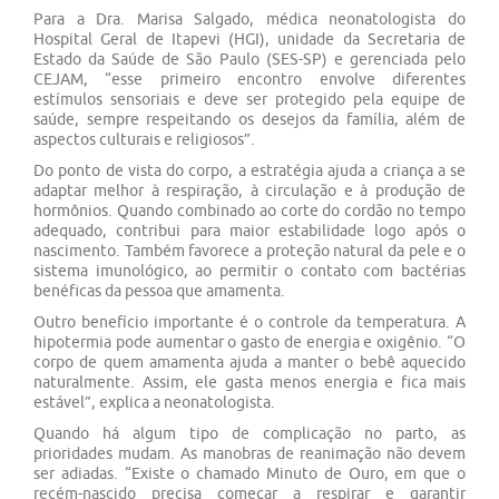
Para a Dra. Marisa Salgado, médica neonatologista do
Hospital Geral de Itapevi (HGI), unidade da Secretaria de
Estado da Saúde de São Paulo (SES-SP) e gerenciada pelo
CEJAM, “esse primeiro encontro envolve diferentes
estímulos sensoriais e deve ser protegido pela equipe de
saúde, sempre respeitando os desejos da família, além de
aspectos culturais e religiosos”.
Do ponto de vista do corpo, a estratégia ajuda a criança a se
adaptar melhor à respiração, à circulação e à produção de
hormônios. Quando combinado ao corte do cordão no tempo
adequado, contribui para maior estabilidade logo após o
nascimento. Também favorece a proteção natural da pele e o
sistema imunológico, ao permitir o contato com bactérias
benéficas da pessoa que amamenta.
Outro benefício importante é o controle da temperatura. A
hipotermia pode aumentar o gasto de energia e oxigênio. “O
corpo de quem amamenta ajuda a manter o bebê aquecido
naturalmente. Assim, ele gasta menos energia e fica mais
estável”, explica a neonatologista.
Quando há algum tipo de complicação no parto, as
prioridades mudam. As manobras de reanimação não devem
ser adiadas. “Existe o chamado Minuto de Ouro, em que o
recém-nascido precisa começar a respirar e garantir