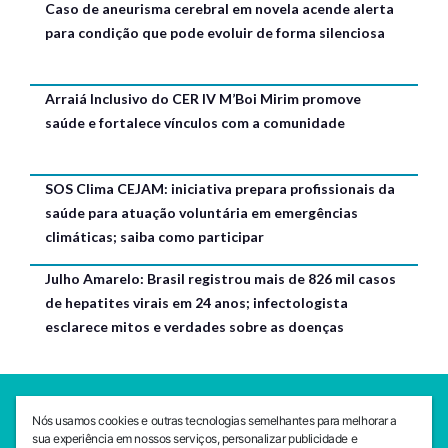
Caso de aneurisma cerebral em novela acende alerta
para condição que pode evoluir de forma silenciosa
Arraiá Inclusivo do CER IV M’Boi Mirim promove
saúde e fortalece vínculos com a comunidade
SOS Clima CEJAM: iniciativa prepara profissionais da
saúde para atuação voluntária em emergências
climáticas; saiba como participar
Julho Amarelo: Brasil registrou mais de 826 mil casos
de hepatites virais em 24 anos; infectologista
esclarece mitos e verdades sobre as doenças
SEDE CEJAM
Nós usamos cookies e outras tecnologias semelhantes para melhorar a
Av. da Liberdade, 765, Liberdade, São Paulo, 01503-001
sua experiência em nossos serviços, personalizar publicidade e