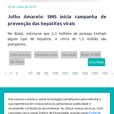
04 de Julho de 2019
Julho Amarelo: SMS inicia campanha de
prevenção das hepatites virais
No Brasil, estima-se que 2,3 milhões de pessoas tenham
algum tipo de hepatite, e cerca de 1,5 milhão são
portadores...
Julho Amarelo
Hepatites virais
Vacinação
Radar CEJAM
São Paulo
Leia Mais
‹
1
2
...
97
98
99
100
101
102
103
104
105
›
SEDE CEJAM
Nós usamos cookies e outras tecnologias semelhantes para melhorar a
Av. da Liberdade, 765, Liberdade, São Paulo, 01503-001
sua experiência em nossos serviços, personalizar publicidade e
(11) 3469 - 1818
recomendar conteúdo de seu interesse. Ao utilizar nossos serviços, você
concorda com a nossa Política de Privacidade. Acesse nosso
Portal de